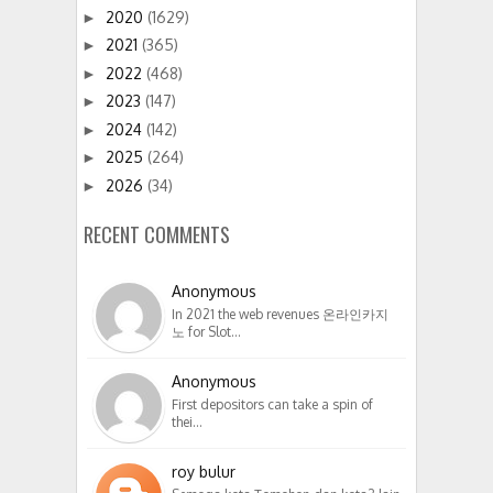
2020
(1629)
►
2021
(365)
►
2022
(468)
►
2023
(147)
►
2024
(142)
►
2025
(264)
►
2026
(34)
►
RECENT COMMENTS
Anonymous
In 2021 the web revenues 온라인카지
노 for Slot…
Anonymous
First depositors can take a spin of
thei…
roy bulur