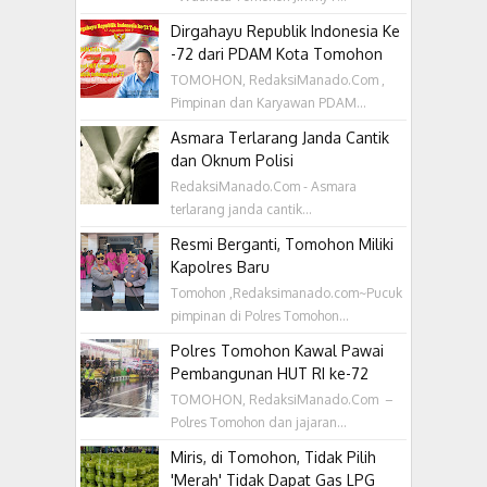
Dirgahayu Republik Indonesia Ke
-72 dari PDAM Kota Tomohon
TOMOHON, RedaksiManado.Com ,
Pimpinan dan Karyawan PDAM...
Asmara Terlarang Janda Cantik
dan Oknum Polisi
RedaksiManado.Com - Asmara
terlarang janda cantik...
Resmi Berganti, Tomohon Miliki
Kapolres Baru
Tomohon ,Redaksimanado.com~Pucuk
pimpinan di Polres Tomohon...
Polres Tomohon Kawal Pawai
Pembangunan HUT RI ke-72
TOMOHON, RedaksiManado.Com –
Polres Tomohon dan jajaran...
Miris, di Tomohon, Tidak Pilih
'Merah' Tidak Dapat Gas LPG