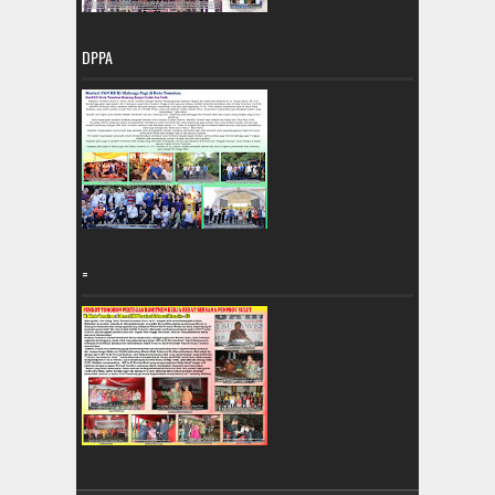
DPPA
=