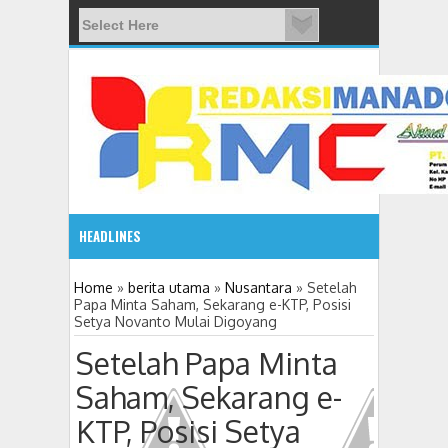
HEADLINES
08:03 AM
Home
»
berita utama
»
Nusantara
»
Setelah
Papa Minta Saham, Sekarang e-KTP, Posisi
Setya Novanto Mulai Digoyang
ADVETORIAL JONRU GANTIKAN MONO PIMPIN DPRD TO
Setelah Papa Minta
Saham, Sekarang e-
KTP, Posisi Setya