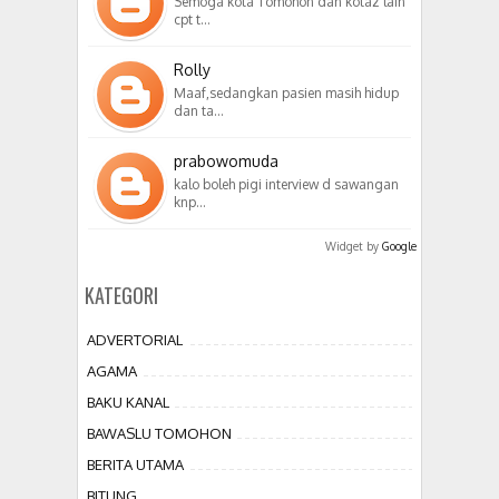
Semoga kota Tomohon dan kota2 lain
cpt t…
Rolly
Maaf,sedangkan pasien masih hidup
dan ta…
prabowomuda
kalo boleh pigi interview d sawangan
knp…
Widget by
Google
KATEGORI
ADVERTORIAL
AGAMA
BAKU KANAL
BAWASLU TOMOHON
BERITA UTAMA
BITUNG