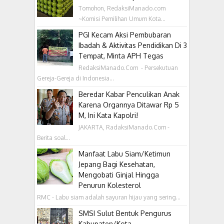
Tomohon, RedaksiManado.com
~Komisi Pemilihan Umum Kota...
PGI Kecam Aksi Pembubaran
Ibadah & Aktivitas Pendidikan Di 3
Tempat, Minta APH Tegas
RedaksiManado.Com - Persekutuan
Gereja-Gereja di Indonesia...
Beredar Kabar Penculikan Anak
Karena Organnya Ditawar Rp 5
M, Ini Kata Kapolri!
JAKARTA, RadaksiManado.Com -
Berita soal...
Manfaat Labu Siam/Ketimun
Jepang Bagi Kesehatan,
Mengobati Ginjal Hingga
Penurun Kolesterol
RMC - Labu siam adalah sayuran hijau yang sering...
SMSI Sulut Bentuk Pengurus
Kabupaten/Kota