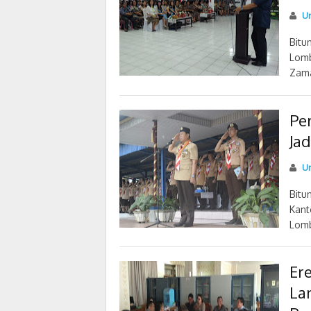
U
Bitu
Lomb
Zama
Pe
Jad
U
Bitu
Kant
Lomb
Er
La