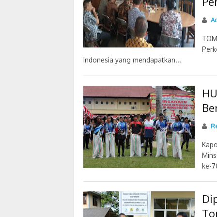
Pe
Ad
TOMO
Perk
Indonesia yang mendapatkan...
HU
Be
Re
Kapo
Mins
ke-7
Di
To