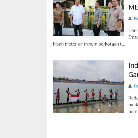
MB
R
Tomo
Eman
hibah meter air minum perkotaan t...
In
Ga
Re
Reda
meda
nomo