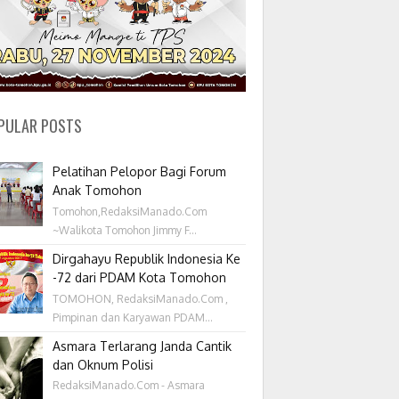
PULAR POSTS
Pelatihan Pelopor Bagi Forum
Anak Tomohon
Tomohon,RedaksiManado.Com
~Walikota Tomohon Jimmy F...
Dirgahayu Republik Indonesia Ke
-72 dari PDAM Kota Tomohon
TOMOHON, RedaksiManado.Com ,
Pimpinan dan Karyawan PDAM...
Asmara Terlarang Janda Cantik
dan Oknum Polisi
RedaksiManado.Com - Asmara