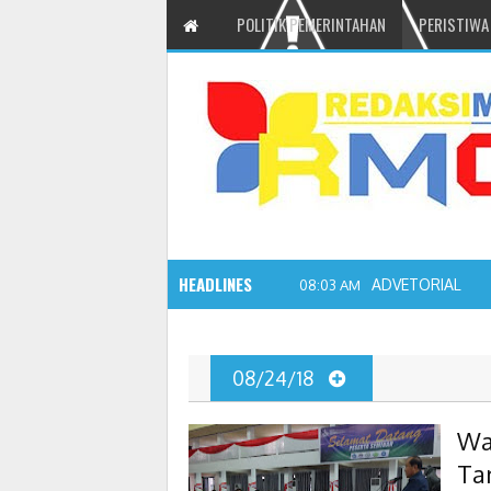
POLITIK PEMERINTAHAN
PERISTIWA
HEADLINES
ADVETORIAL JO
08:03 AM
08/24/18
Wa
Ta