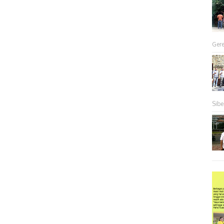
Gere
Sibe