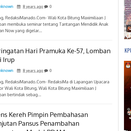
nknown
8 years ago
0
ng, RedaksiManado.Com- Wali Kota Bitung Maximiliaan J
an membuka seminar tentang Tantangan Mendidik Anak
n Now yang digelar...
ringatan Hari Pramuka Ke-57, Lomban
KP
i Irup
nknown
8 years ago
0
ng, RedaksiManado.Com- RedaksiMa di Lapangan Upacara
or Wali Kota Bitung, Wali Kota Bitung Maximiliaan J
an bertindak sebag...
ens Kereh Pimpin Pembahasan
njutan Pansus Penambahan