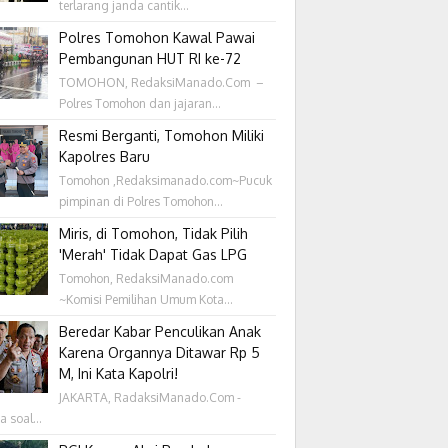
terlarang janda cantik...
Polres Tomohon Kawal Pawai
Pembangunan HUT RI ke-72
TOMOHON, RedaksiManado.Com –
Polres Tomohon dan jajaran...
Resmi Berganti, Tomohon Miliki
Kapolres Baru
Tomohon ,Redaksimanado.com~Pucuk
pimpinan di Polres Tomohon...
Miris, di Tomohon, Tidak Pilih
'Merah' Tidak Dapat Gas LPG
Tomohon, RedaksiManado.com
~Komisi Pemilihan Umum Kota...
Beredar Kabar Penculikan Anak
Karena Organnya Ditawar Rp 5
M, Ini Kata Kapolri!
JAKARTA, RadaksiManado.Com -
a soal...