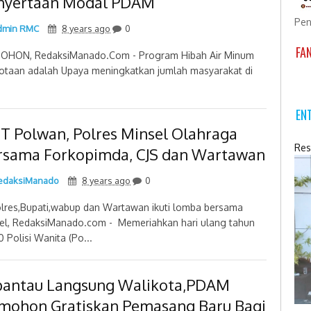
nyertaan Modal PDAM
Pen
min RMC
8 years ago
0
FA
HON, RedaksiManado.Com - Program Hibah Air Minum
otaan adalah Upaya meningkatkan jumlah masyarakat di
EN
T Polwan, Polres Minsel Olahraga
Res
rsama Forkopimda, CJS dan Wartawan
daksiManado
8 years ago
0
lres,Bupati,wabup dan Wartawan ikuti lomba bersama
el, RedaksiManado.com - Memeriahkan hari ulang tahun
0 Polisi Wanita (Po...
pantau Langsung Walikota,PDAM
mohon Gratiskan Pemasang Baru Bagi