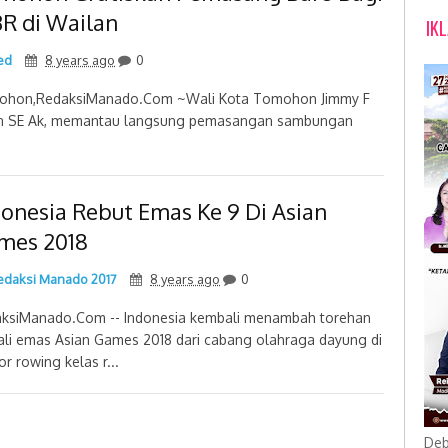
R di Wailan
IK
ed
8 years ago
0
hon,RedaksiManado.Com ~Wali Kota Tomohon Jimmy F
 SE Ak, memantau langsung pemasangan sambungan
donesia Rebut Emas Ke 9 Di Asian
mes 2018
daksi Manado 2017
8 years ago
0
ksiManado.Com -- Indonesia kembali menambah torehan
li emas Asian Games 2018 dari cabang olahraga dayung di
r rowing kelas r...
Deb