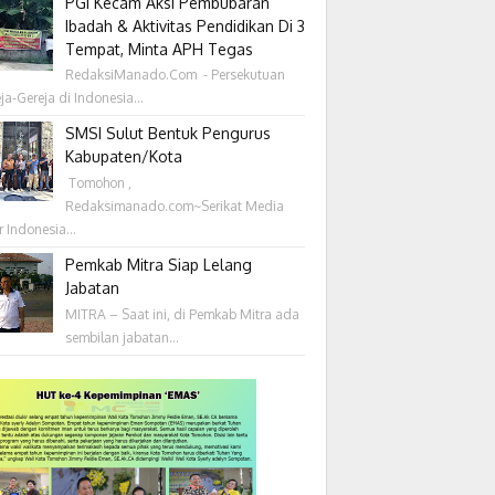
PGI Kecam Aksi Pembubaran
Ibadah & Aktivitas Pendidikan Di 3
Tempat, Minta APH Tegas
RedaksiManado.Com - Persekutuan
ja-Gereja di Indonesia...
SMSI Sulut Bentuk Pengurus
Kabupaten/Kota
‎ Tomohon ,
Redaksimanado.com~Serikat Media
r Indonesia...
Pemkab Mitra Siap Lelang
Jabatan
MITRA – Saat ini, di Pemkab Mitra ada
sembilan jabatan...