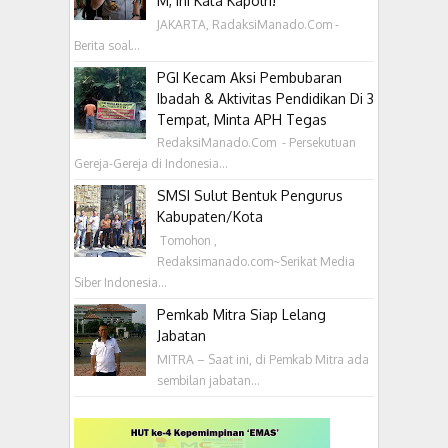
M, Ini Kata Kapolri!
JAKARTA, RadaksiManado.Com -
Berita soal...
PGI Kecam Aksi Pembubaran
Ibadah & Aktivitas Pendidikan Di 3
Tempat, Minta APH Tegas
RedaksiManado.Com - Persekutuan
Gereja-Gereja di Indonesia...
SMSI Sulut Bentuk Pengurus
Kabupaten/Kota
‎ Tomohon ,
Redaksimanado.com~Serikat Media
Siber Indonesia...
Pemkab Mitra Siap Lelang
Jabatan
MITRA – Saat ini, di Pemkab Mitra ada
sembilan jabatan...