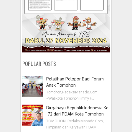
POPULAR POSTS
Pelatihan Pelopor Bagi Forum
Anak Tomohon
Tomohon,RedaksiManado.Com
~Walikota Tomohon Jimmy F...
Dirgahayu Republik Indonesia Ke
-72 dari PDAM Kota Tomohon
TOMOHON, RedaksiManado.Com ,
Pimpinan dan Karyawan PDAM...