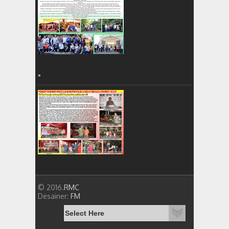
=
© 2016.
RMC
Desainer:
FM