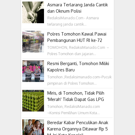
Asmara Terlarang Janda Cantik
dan Oknum Polisi
RedaksiManado.Com - Asmara
terlarang janda cantik...
Polres Tomohon Kawal Pawai
Pembangunan HUT RI ke-72
TOMOHON, RedaksiManado.Com –
Polres Tomohon dan jajaran...
Resmi Berganti, Tomohon Miliki
Kapolres Baru
Tomohon ,Redaksimanado.com~Pucuk
pimpinan di Polres Tomohon...
Miris, di Tomohon, Tidak Pilih
'Merah' Tidak Dapat Gas LPG
Tomohon, RedaksiManado.com
~Komisi Pemilihan Umum Kota...
Beredar Kabar Penculikan Anak
Karena Organnya Ditawar Rp 5