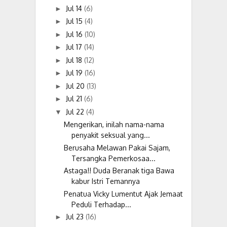
Jul 14
(6)
►
Jul 15
(4)
►
Jul 16
(10)
►
Jul 17
(14)
►
Jul 18
(12)
►
Jul 19
(16)
►
Jul 20
(13)
►
Jul 21
(6)
►
Jul 22
(4)
▼
Mengerikan, inilah nama-nama
penyakit seksual yang...
Berusaha Melawan Pakai Sajam,
Tersangka Pemerkosaa...
Astaga!! Duda Beranak tiga Bawa
kabur Istri Temannya
Penatua Vicky Lumentut Ajak Jemaat
Peduli Terhadap...
Jul 23
(16)
►