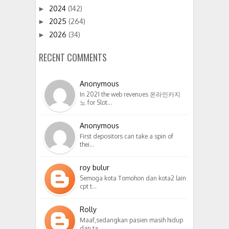
2024
(142)
►
2025
(264)
►
2026
(34)
►
RECENT COMMENTS
Anonymous
In 2021 the web revenues 온라인카지
노 for Slot…
Anonymous
First depositors can take a spin of
thei…
roy bulur
Semoga kota Tomohon dan kota2 lain
cpt t…
Rolly
Maaf,sedangkan pasien masih hidup
dan ta…