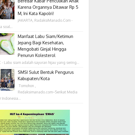
Beredar Kabar Penculikan Anak
Karena Organnya Ditawar Rp 5
M, Ini Kata Kapolri!
JAKARTA, RadaksiManado.Com -
a soal...
Manfaat Labu Siam/Ketimun
Jepang Bagi Kesehatan,
Mengobati Ginjal Hingga
Penurun Kolesterol
- Labu siam adalah sayuran hijau yang sering...
SMSI Sulut Bentuk Pengurus
Kabupaten/Kota
‎ Tomohon ,
Redaksimanado.com~Serikat Media
r Indonesia...