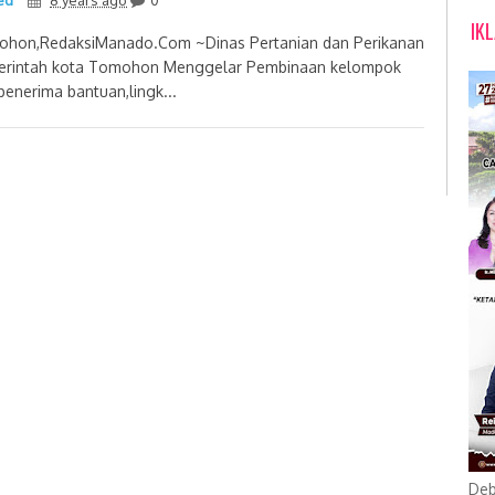
ed
8 years ago
0
IK
hon,RedaksiManado.Com ~Dinas Pertanian dan Perikanan
rintah kota Tomohon Menggelar Pembinaan kelompok
 penerima bantuan,lingk...
Deb