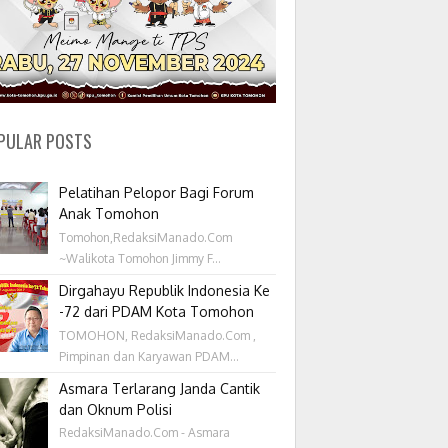
PULAR POSTS
Pelatihan Pelopor Bagi Forum
Anak Tomohon
Tomohon,RedaksiManado.Com
~Walikota Tomohon Jimmy F...
Dirgahayu Republik Indonesia Ke
-72 dari PDAM Kota Tomohon
TOMOHON, RedaksiManado.Com ,
Pimpinan dan Karyawan PDAM...
Asmara Terlarang Janda Cantik
dan Oknum Polisi
RedaksiManado.Com - Asmara