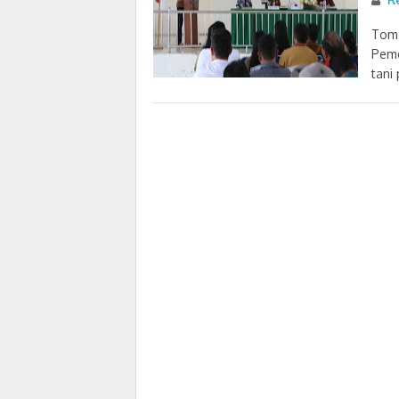
R
Tomo
Peme
tani