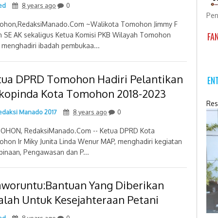
ed
8 years ago
0
Pen
ohon,RedaksiManado.Com ~Walikota Tomohon Jimmy F
FA
 SE AK sekaligus Ketua Komisi PKB Wilayah Tomohon
 menghadiri ibadah pembukaa...
tua DPRD Tomohon Hadiri Pelantikan
EN
kopinda Kota Tomohon 2018-2023
Res
daksi Manado 2017
8 years ago
0
OHON, RedaksiManado.Com -- Ketua DPRD Kota
hon Ir Miky Junita Linda Wenur MAP, menghadiri kegiatan
inaan, Pengawasan dan P...
woruntu:Bantuan Yang Diberikan
alah Untuk Kesejahteraan Petani