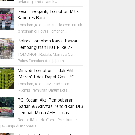
terlarang janda cantik...
Resmi Berganti, Tomohon Miliki
Kapolres Baru
Tomohon ,Redaksimanado.com~Pucuk
pimpinan di Polres Tomohon...
Polres Tomohon Kawal Pawai
Pembangunan HUT RI ke-72
TOMOHON, RedaksiManado.Com –
Polres Tomohon dan jajaran...
Miris, di Tomohon, Tidak Pilih
'Merah' Tidak Dapat Gas LPG
Tomohon, RedaksiManado.com
~Komisi Pemilihan Umum Kota...
PGI Kecam Aksi Pembubaran
Ibadah & Aktivitas Pendidikan Di 3
Tempat, Minta APH Tegas
RedaksiManado.Com - Persekutuan
ja-Gereja di Indonesia...