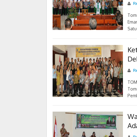
R
Tom
Eman
Satu
Ke
De
Re
TOM
Tomo
Pemb
Wa
Ad