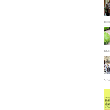
Berit
RMC 
Sibe