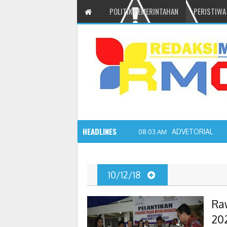
POLITIK PEMERINTAHAN
PERISTIWA
HEADLINES
ADVETORIAL JO
08:03 AM
10/12/18
Ra
20