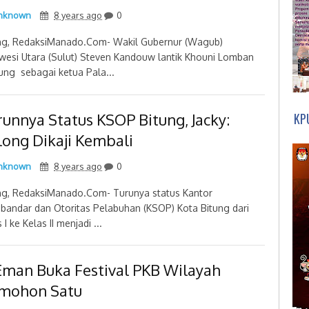
nknown
8 years ago
0
ng, RedaksiManado.Com- Wakil Gubernur (Wagub)
wesi Utara (Sulut) Steven Kandouw lantik Khouni Lomban
ng sebagai ketua Pala...
runnya Status KSOP Bitung, Jacky:
KP
long Dikaji Kembali
nknown
8 years ago
0
ng, RedaksiManado.Com- Turunya status Kantor
bandar dan Otoritas Pelabuhan (KSOP) Kota Bitung dari
 I ke Kelas II menjadi ...
 Eman Buka Festival PKB Wilayah
mohon Satu