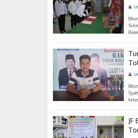
U
Bitu
Sula
Rawu
Tu
To
U
Bitu
Syah
kelas
JF
To