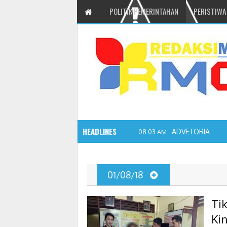
POLITIK PEMERINTAHAN
PERISTIWA
HEADLINES
ADVETORIAL JO
08:03 AM
01/08/18
Ti
Ki