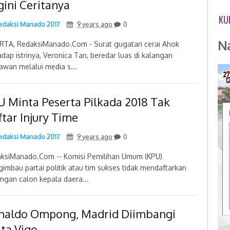
gini Ceritanya
KU
daksi Manado 2017
9 years ago
0
N
RTA, RedaksiManado.Com - Surat gugatan cerai Ahok
adap istrinya, Veronica Tan, beredar luas di kalangan
awan melalui media s...
U Minta Peserta Pilkada 2018 Tak
tar Injury Time
daksi Manado 2017
9 years ago
0
ksiManado.Com -- Komisi Pemilihan Umum (KPU)
imbau partai politik atau tim sukses tidak mendaftarkan
ngan calon kepala daera...
naldo Ompong, Madrid Diimbangi
lta Vigo