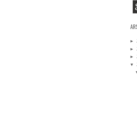
AR
►
►
►
▼