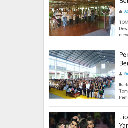
Be
Ad
TOMO
Dewa
meng
Pe
Be
R
Ibad
Tomo
Peme
Li
Ya