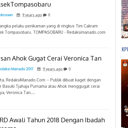
lsekTompasobaru
nknown
9 years ago
0
angka pelaku penikaman yang di ringkus Tim Cakram
sek Tompasobaru. TOMPASOBARU - Redaksimanado.com
KP
asan Ahok Gugat Cerai Veronica Tan
daksi Manado 2017
9 years ago
0
rta, RedaksiManado.Com -- Publik dibuat kaget dengan
r Basuki Tjahaja Purnama atau Ahok menggugat cerai
nya, Veronica Tan....
RD Awali Tahun 2018 Dengan Ibadah