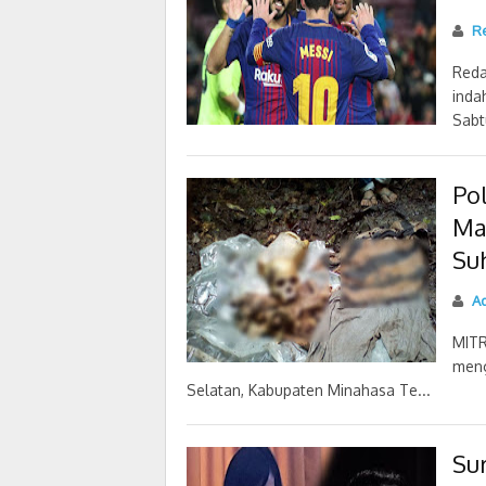
Re
Reda
inda
Sabtu
Pol
Ma
Su
Ad
MITR
meng
Selatan, Kabupaten Minahasa Te...
Su