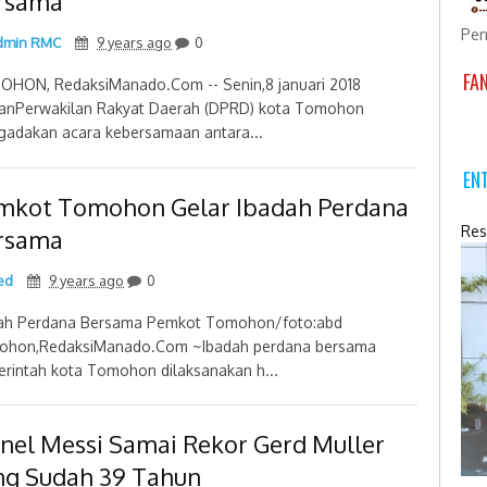
rsama
Pen
min RMC
9 years ago
0
FA
HON, RedaksiManado.Com -- Senin,8 januari 2018
nPerwakilan Rakyat Daerah (DPRD) kota Tomohon
adakan acara kebersamaan antara...
EN
mkot Tomohon Gelar Ibadah Perdana
Res
rsama
ed
9 years ago
0
ah Perdana Bersama Pemkot Tomohon/foto:abd
hon,RedaksiManado.Com ~Ibadah perdana bersama
rintah kota Tomohon dilaksanakan h...
onel Messi Samai Rekor Gerd Muller
ng Sudah 39 Tahun