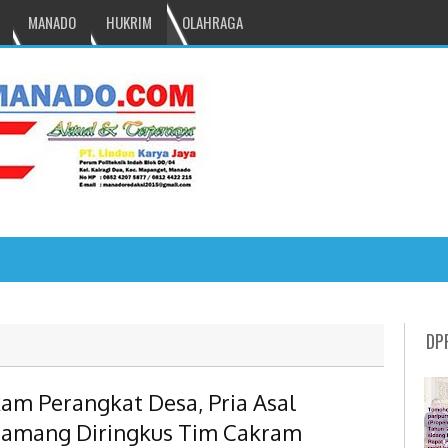
MANADO
HUKRIM
OLAHRAGA
NRU GANTIKAN MONO PIMPIN DPRD TOMOH
DP
kam Perangkat Desa, Pria Asal
namang Diringkus Tim Cakram