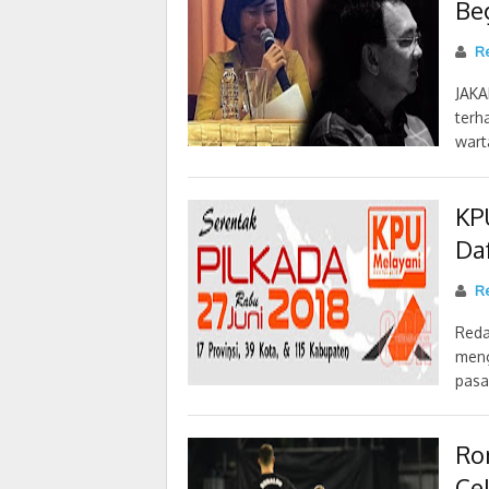
Be
Re
JAKA
terh
wart
KP
Daf
Re
Reda
meng
pasa
Ro
Ce