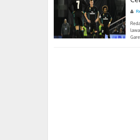
Re
Reda
lawa
Gare