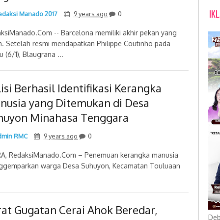
IK
daksi Manado 2017
9 years ago
0
ksiManado.Com -- Barcelona memiliki akhir pekan yang
h. Setelah resmi mendapatkan Philippe Coutinho pada
 (6/1), Blaugrana ...
isi Berhasil Identifikasi Kerangka
nusia yang Ditemukan di Desa
huyon Minahasa Tenggara
min RMC
9 years ago
0
A, RedaksiManado.Com – Penemuan kerangka manusia
gemparkan warga Desa Suhuyon, Kecamatan Touluaan
rat Gugatan Cerai Ahok Beredar,
Deb