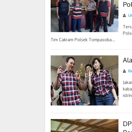
Po
U
Ters
Pol
Tim Cakram Polsek Tompasoba...
Al
Re
Jaka
kaba
istri
DP