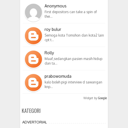
Anonymous
First depositors can take a spin of
thei…
roy bulur
Semoga kota Tomohon dan kota2 lain
cpt t…
Rolly
Maaf,sedangkan pasien masih hidup
dan ta…
prabowomuda
kalo boleh pigi interview d sawangan
knp…
Widget by
Google
KATEGORI
ADVERTORIAL