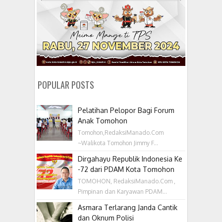
POPULAR POSTS
Pelatihan Pelopor Bagi Forum
Anak Tomohon
Tomohon,RedaksiManado.Com
~Walikota Tomohon Jimmy F...
Dirgahayu Republik Indonesia Ke
-72 dari PDAM Kota Tomohon
TOMOHON, RedaksiManado.Com ,
Pimpinan dan Karyawan PDAM...
Asmara Terlarang Janda Cantik
dan Oknum Polisi