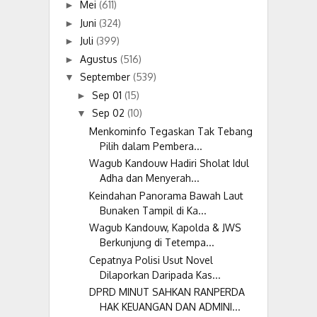
Mei
(611)
►
Juni
(324)
►
Juli
(399)
►
Agustus
(516)
►
September
(539)
▼
Sep 01
(15)
►
Sep 02
(10)
▼
Menkominfo Tegaskan Tak Tebang
Pilih dalam Pembera...
Wagub Kandouw Hadiri Sholat Idul
Adha dan Menyerah...
Keindahan Panorama Bawah Laut
Bunaken Tampil di Ka...
Wagub Kandouw, Kapolda & JWS
Berkunjung di Tetempa...
Cepatnya Polisi Usut Novel
Dilaporkan Daripada Kas...
DPRD MINUT SAHKAN RANPERDA
HAK KEUANGAN DAN ADMINI...