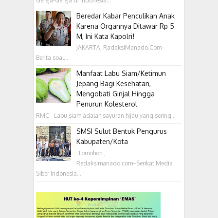
Gereja-Gereja di Indonesia...
Beredar Kabar Penculikan Anak
Karena Organnya Ditawar Rp 5
M, Ini Kata Kapolri!
JAKARTA, RadaksiManado.Com -
Berita soal...
Manfaat Labu Siam/Ketimun
Jepang Bagi Kesehatan,
Mengobati Ginjal Hingga
Penurun Kolesterol
RMC - Labu siam adalah sayuran hijau yang sering...
SMSI Sulut Bentuk Pengurus
Kabupaten/Kota
‎ Tomohon ,
Redaksimanado.com~Serikat Media
Siber Indonesia...