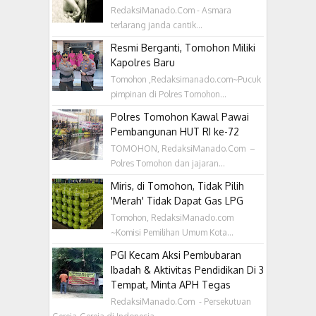
RedaksiManado.Com - Asmara
terlarang janda cantik...
Resmi Berganti, Tomohon Miliki
Kapolres Baru
Tomohon ,Redaksimanado.com~Pucuk
pimpinan di Polres Tomohon...
Polres Tomohon Kawal Pawai
Pembangunan HUT RI ke-72
TOMOHON, RedaksiManado.Com –
Polres Tomohon dan jajaran...
Miris, di Tomohon, Tidak Pilih
'Merah' Tidak Dapat Gas LPG
Tomohon, RedaksiManado.com
~Komisi Pemilihan Umum Kota...
PGI Kecam Aksi Pembubaran
Ibadah & Aktivitas Pendidikan Di 3
Tempat, Minta APH Tegas
RedaksiManado.Com - Persekutuan