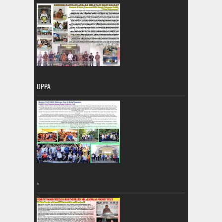
DPPA
=