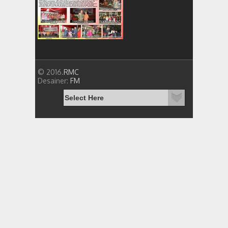
© 2016.
RMC
Desainer:
FM