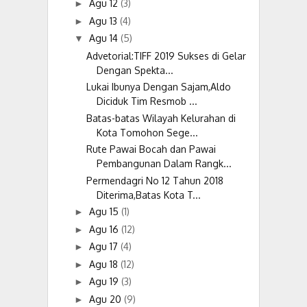
Agu 12
(3)
►
Agu 13
(4)
►
Agu 14
(5)
▼
Advetorial:TIFF 2019 Sukses di Gelar
Dengan Spekta...
Lukai Ibunya Dengan Sajam,Aldo
Diciduk Tim Resmob ...
Batas-batas Wilayah Kelurahan di
Kota Tomohon Sege...
Rute Pawai Bocah dan Pawai
Pembangunan Dalam Rangk...
Permendagri No 12 Tahun 2018
Diterima,Batas Kota T...
Agu 15
(1)
►
Agu 16
(12)
►
Agu 17
(4)
►
Agu 18
(12)
►
Agu 19
(3)
►
Agu 20
(9)
►