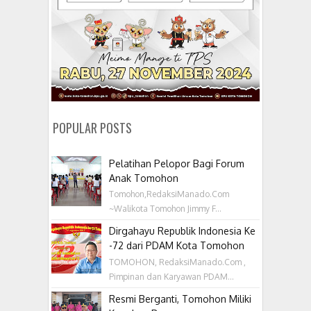
POPULAR POSTS
Pelatihan Pelopor Bagi Forum
Anak Tomohon
Tomohon,RedaksiManado.Com
~Walikota Tomohon Jimmy F...
Dirgahayu Republik Indonesia Ke
-72 dari PDAM Kota Tomohon
TOMOHON, RedaksiManado.Com ,
Pimpinan dan Karyawan PDAM...
Resmi Berganti, Tomohon Miliki