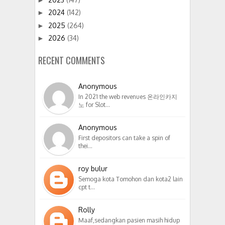
2024
(142)
►
2025
(264)
►
2026
(34)
►
RECENT COMMENTS
Anonymous
In 2021 the web revenues 온라인카지
노 for Slot…
Anonymous
First depositors can take a spin of
thei…
roy bulur
Semoga kota Tomohon dan kota2 lain
cpt t…
Rolly
Maaf,sedangkan pasien masih hidup