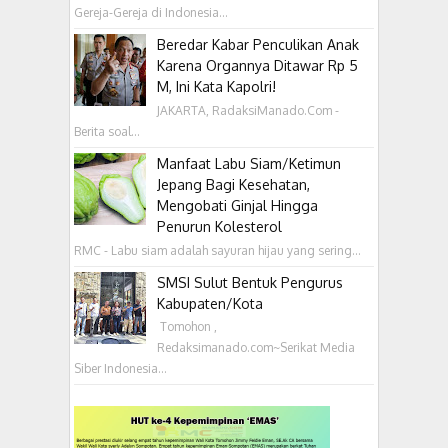
Gereja-Gereja di Indonesia...
Beredar Kabar Penculikan Anak
Karena Organnya Ditawar Rp 5
M, Ini Kata Kapolri!
JAKARTA, RadaksiManado.Com -
Berita soal...
Manfaat Labu Siam/Ketimun
Jepang Bagi Kesehatan,
Mengobati Ginjal Hingga
Penurun Kolesterol
RMC - Labu siam adalah sayuran hijau yang sering...
SMSI Sulut Bentuk Pengurus
Kabupaten/Kota
‎ Tomohon ,
Redaksimanado.com~Serikat Media
Siber Indonesia...