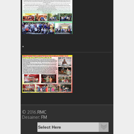
=
© 2016.
RMC
Desainer:
FM