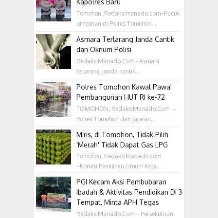
Kapolres Baru
Tomohon ,Redaksimanado.com~Pucuk
pimpinan di Polres Tomohon...
Asmara Terlarang Janda Cantik
dan Oknum Polisi
RedaksiManado.Com - Asmara
terlarang janda cantik...
Polres Tomohon Kawal Pawai
Pembangunan HUT RI ke-72
TOMOHON, RedaksiManado.Com –
Polres Tomohon dan jajaran...
Miris, di Tomohon, Tidak Pilih
'Merah' Tidak Dapat Gas LPG
Tomohon, RedaksiManado.com
~Komisi Pemilihan Umum Kota...
PGI Kecam Aksi Pembubaran
Ibadah & Aktivitas Pendidikan Di 3
Tempat, Minta APH Tegas
RedaksiManado.Com - Persekutuan