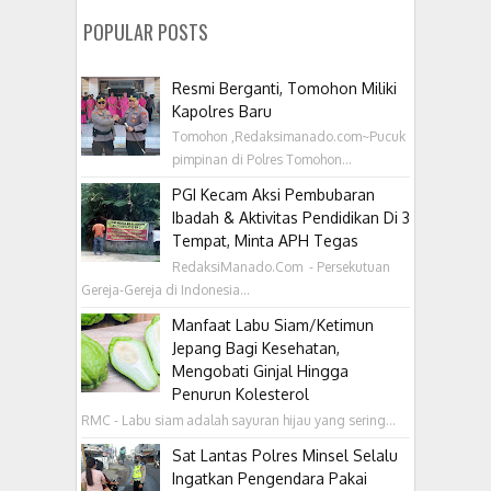
POPULAR POSTS
Resmi Berganti, Tomohon Miliki
Kapolres Baru
Tomohon ,Redaksimanado.com~Pucuk
pimpinan di Polres Tomohon...
PGI Kecam Aksi Pembubaran
Ibadah & Aktivitas Pendidikan Di 3
Tempat, Minta APH Tegas
RedaksiManado.Com - Persekutuan
Gereja-Gereja di Indonesia...
Manfaat Labu Siam/Ketimun
Jepang Bagi Kesehatan,
Mengobati Ginjal Hingga
Penurun Kolesterol
RMC - Labu siam adalah sayuran hijau yang sering...
Sat Lantas Polres Minsel Selalu
Ingatkan Pengendara Pakai