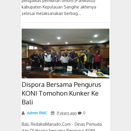
pengawas pemilihan umum (Panwaslu)
kabupaten Kepulauan Sangihe akhirnya
selesai melaksanakan berbag...
Dispora Bersama Pengurus
KONI Tomohon Kunker Ke
Bali
Admin RMC
9 years ago
0
Bali, RedaksiManado.Com - Dinas Pemuda
dan Olahraga bersama Pengurus KONI