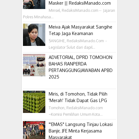
Masker || RedaksiManado.com
Minsel, RedaksiManado.com -- Jajaran
Polres Minahasa...
Meiva Ajak Masyarakat Sangihe
Tetap Jaga Keamanan
SANGIHE, RedaksiManado.Com -
Legislator Sulut dari dapil...
ADVETORIAL, DPRD TOMOHON
BAHAS RANPERDA
PERTANGGUNGJAWABAN APBD
2025
Miris, di Tomohon, Tidak Pilih
'Merah' Tidak Dapat Gas LPG
Tomohon, RedaksiManado.com
~Komisi Pemilihan Umum Kota...
"'EMAS" Langsung Tinjau Lokasi
Banjir, JFE Minta Kerjasama
Masyarakat