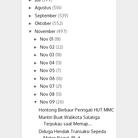
Agustus
(516)
►
September
(539)
►
Oktober
(552)
►
November
(497)
▼
Nov 01
(18)
►
Nov 02
(22)
►
Nov 03
(18)
►
Nov 04
(13)
►
Nov 05
(7)
►
Nov 06
(16)
►
Nov 07
(21)
►
Nov 08
(13)
►
Nov 09
(26)
▼
Hontong Berbaur Peringati HUT MMC
Mantiri Buat Walikota Salatiga
Terpukau saat Memap...
Diduga Hendak Transaksi Sepeda
Motor Illegal, RL d...