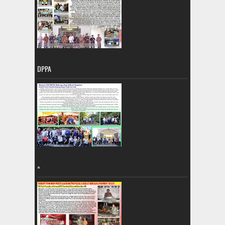
DPPA
=