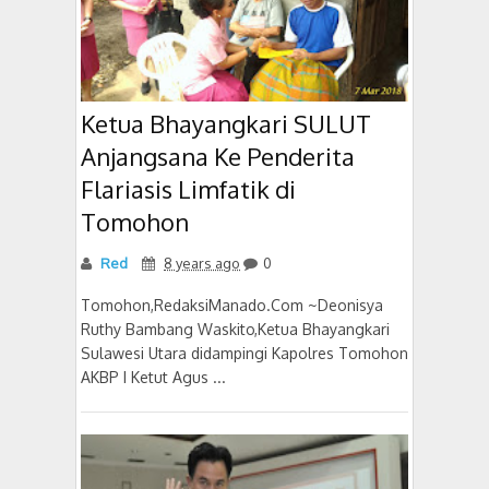
Ketua Bhayangkari SULUT
Anjangsana Ke Penderita
Flariasis Limfatik di
Tomohon
Red
8 years ago
0
Tomohon,RedaksiManado.Com ~Deonisya
Ruthy Bambang Waskito,Ketua Bhayangkari
Sulawesi Utara didampingi Kapolres Tomohon
AKBP I Ketut Agus ...