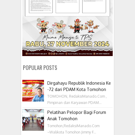
POPULAR POSTS
Dirgahayu Republik Indonesia Ke
-72 dari PDAM Kota Tomohon
TOMOHON, RedaksiManado.Com ,
Pimpinan dan Karyawan PDAM...
Pelatihan Pelopor Bagi Forum
Anak Tomohon
Tomohon,RedaksiManado.Com
~Walikota Tomohon Jimmy F...