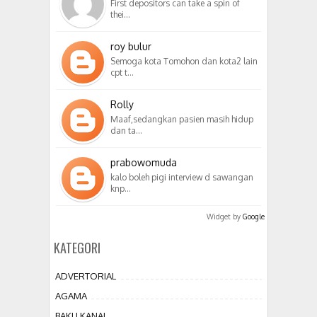
First depositors can take a spin of
thei…
roy bulur
Semoga kota Tomohon dan kota2 lain
cpt t…
Rolly
Maaf,sedangkan pasien masih hidup
dan ta…
prabowomuda
kalo boleh pigi interview d sawangan
knp…
Widget by
Google
KATEGORI
ADVERTORIAL
AGAMA
BAKU KANAL