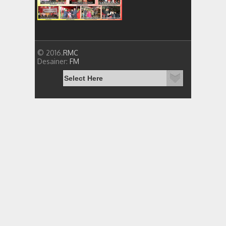
© 2016.
RMC
Desainer:
FM