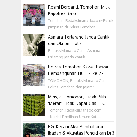
Resmi Berganti, Tomohon Miliki
Kapolres Baru
Tomohon ,Redaksimanado.com~Pucuk
pimpinan di Polres Tomohon...
Asmara Terlarang Janda Cantik
dan Oknum Polisi
RedaksiManado.Com - Asmara
terlarang janda cantik...
Polres Tomohon Kawal Pawai
Pembangunan HUT RI ke-72
TOMOHON, RedaksiManado.Com –
Polres Tomohon dan jajaran...
Miris, di Tomohon, Tidak Pilih
'Merah' Tidak Dapat Gas LPG
Tomohon, RedaksiManado.com
~Komisi Pemilihan Umum Kota...
PGI Kecam Aksi Pembubaran
Ibadah & Aktivitas Pendidikan Di 3