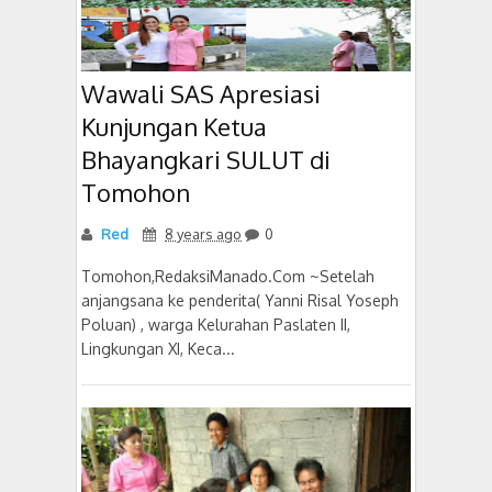
Wawali SAS Apresiasi
Kunjungan Ketua
Bhayangkari SULUT di
Tomohon
Red
8 years ago
0
Tomohon,RedaksiManado.Com ~Setelah
anjangsana ke penderita( Yanni Risal Yoseph
Poluan) , warga Kelurahan Paslaten II,
Lingkungan XI, Keca...