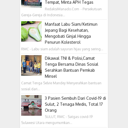
Tempat, Minta APH Tegas
RedaksiManado.Com - Persekutuan
Gereja-Gereja di Indonesia...
Manfaat Labu Siam/Ketimun
Jepang Bagi Kesehatan,
Mengobati Ginjal Hingga
Penurun Kolesterol
RMC - Labu siam adalah sayuran hijau yang sering...
Dikawal TNI & Polisi,Camat
Tenga Bersama Dinas Sosial
Serahkan Bantuan Pemkab
Minsel
Camat Tenga Selvie Mandey Menyerahkan bantuan
sosial dari...
3 Pasien Sembuh Dari Covid-19 di
Sulut, 2 Tenaga Medis, Total 17
Orang
SULUT, RMC - Satgas covid-19
Sulawesi Utara mengumumkan...