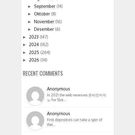
September
(14)
►
Oktober
(8)
►
November
(16)
►
Desember
(6)
►
2023
(147)
►
2024
(142)
►
2025
(264)
►
2026
(34)
►
RECENT COMMENTS
Anonymous
In 2021 the web revenues 온라인카지
노 for Slot…
Anonymous
First depositors can take a spin of
thei…