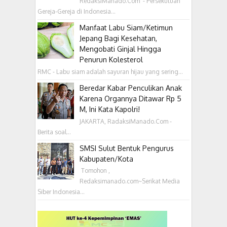
RedaksiManado.Com - Persekutuan
Gereja-Gereja di Indonesia...
Manfaat Labu Siam/Ketimun
Jepang Bagi Kesehatan,
Mengobati Ginjal Hingga
Penurun Kolesterol
RMC - Labu siam adalah sayuran hijau yang sering...
Beredar Kabar Penculikan Anak
Karena Organnya Ditawar Rp 5
M, Ini Kata Kapolri!
JAKARTA, RadaksiManado.Com -
Berita soal...
SMSI Sulut Bentuk Pengurus
Kabupaten/Kota
‎ Tomohon ,
Redaksimanado.com~Serikat Media
Siber Indonesia...