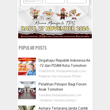
POPULAR POSTS
Dirgahayu Republik Indonesia Ke
-72 dari PDAM Kota Tomohon
TOMOHON, RedaksiManado.Com ,
Pimpinan dan Karyawan PDAM...
Pelatihan Pelopor Bagi Forum
Anak Tomohon
Tomohon,RedaksiManado.Com
~Walikota Tomohon Jimmy F...
Asmara Terlarang Janda Cantik