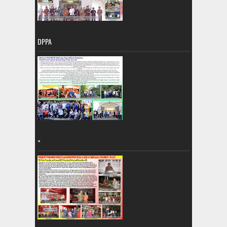
DPPA
=