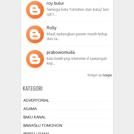
roy bulur
Semoga kota Tomohon dan kota2 lain
cpt t…
Rolly
Maaf,sedangkan pasien masih hidup
dan ta…
prabowomuda
kalo boleh pigi interview d sawangan
knp…
Widget by
Google
KATEGORI
ADVERTORIAL
AGAMA
BAKU KANAL
BAWASLU TOMOHON
BERITA UTAMA