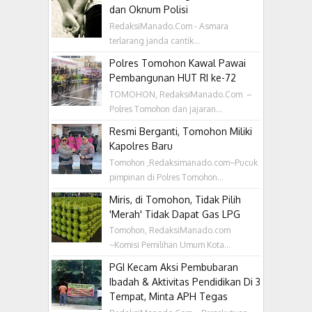
dan Oknum Polisi
RedaksiManado.Com - Asmara
terlarang janda cantik...
Polres Tomohon Kawal Pawai
Pembangunan HUT RI ke-72
TOMOHON, RedaksiManado.Com –
Polres Tomohon dan jajaran...
Resmi Berganti, Tomohon Miliki
Kapolres Baru
Tomohon ,Redaksimanado.com~Pucuk
pimpinan di Polres Tomohon...
Miris, di Tomohon, Tidak Pilih
'Merah' Tidak Dapat Gas LPG
Tomohon, RedaksiManado.com
~Komisi Pemilihan Umum Kota...
PGI Kecam Aksi Pembubaran
Ibadah & Aktivitas Pendidikan Di 3
Tempat, Minta APH Tegas