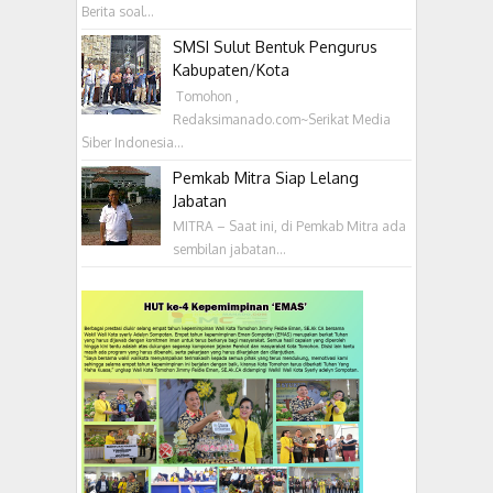
Berita soal...
SMSI Sulut Bentuk Pengurus
Kabupaten/Kota
‎ Tomohon ,
Redaksimanado.com~Serikat Media
Siber Indonesia...
Pemkab Mitra Siap Lelang
Jabatan
MITRA – Saat ini, di Pemkab Mitra ada
sembilan jabatan...