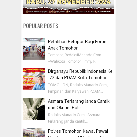
POPULAR POSTS
Pelatihan Pelopor Bagi Forum
Anak Tomohon
Tomohon,RedaksiManado.Com
~Walikota Tomohon Jimmy F...
Dirgahayu Republik Indonesia Ke
-72 dari PDAM Kota Tomohon
TOMOHON, RedaksiManado.Com ,
Pimpinan dan Karyawan PDAM...
Asmara Terlarang Janda Cantik
dan Oknum Polisi
RedaksiManado.Com - Asmara
terlarang janda cantik...
Polres Tomohon Kawal Pawai