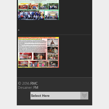
=
© 2016.
RMC
Desainer:
FM