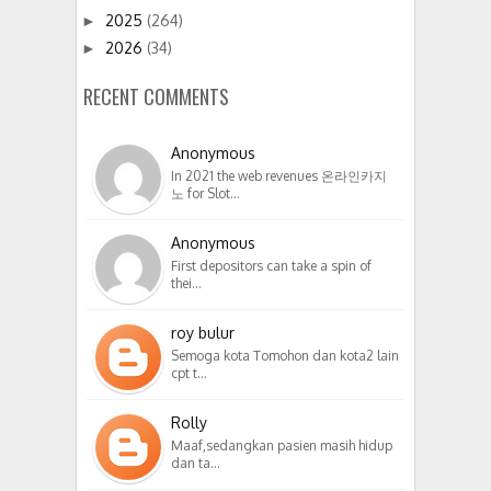
2025
(264)
►
2026
(34)
►
RECENT COMMENTS
Anonymous
In 2021 the web revenues 온라인카지
노 for Slot…
Anonymous
First depositors can take a spin of
thei…
roy bulur
Semoga kota Tomohon dan kota2 lain
cpt t…
Rolly
Maaf,sedangkan pasien masih hidup
dan ta…