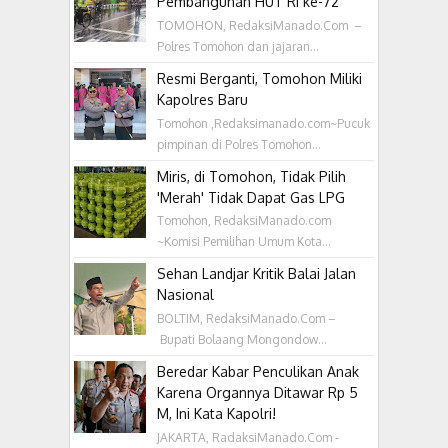
Pembangunan HUT RI ke-72
TOMOHON, RedaksiManado.Com –
Polres Tomohon dan jajaran...
Resmi Berganti, Tomohon Miliki
Kapolres Baru
Tomohon ,Redaksimanado.com~Pucuk
pimpinan di Polres Tomohon...
Miris, di Tomohon, Tidak Pilih
'Merah' Tidak Dapat Gas LPG
Tomohon, RedaksiManado.com
~Komisi Pemilihan Umum Kota...
Sehan Landjar Kritik Balai Jalan
Nasional
BOLTIM, RedaksiManado.Com –
Bupati Bolaang Mongondow...
Beredar Kabar Penculikan Anak
Karena Organnya Ditawar Rp 5
M, Ini Kata Kapolri!
JAKARTA, RadaksiManado.Com -