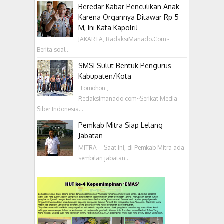
Beredar Kabar Penculikan Anak
Karena Organnya Ditawar Rp 5
M, Ini Kata Kapolri!
JAKARTA, RadaksiManado.Com -
Berita soal...
SMSI Sulut Bentuk Pengurus
Kabupaten/Kota
‎ Tomohon ,
Redaksimanado.com~Serikat Media
Siber Indonesia...
Pemkab Mitra Siap Lelang
Jabatan
MITRA – Saat ini, di Pemkab Mitra ada
sembilan jabatan...