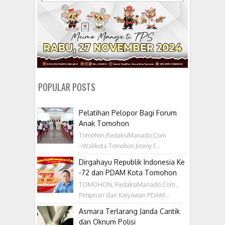
POPULAR POSTS
Pelatihan Pelopor Bagi Forum
Anak Tomohon
Tomohon,RedaksiManado.Com
~Walikota Tomohon Jimmy F...
Dirgahayu Republik Indonesia Ke
-72 dari PDAM Kota Tomohon
TOMOHON, RedaksiManado.Com ,
Pimpinan dan Karyawan PDAM...
Asmara Terlarang Janda Cantik
dan Oknum Polisi