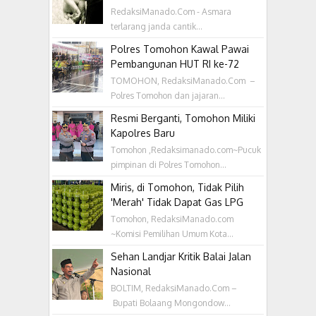
RedaksiManado.Com - Asmara
terlarang janda cantik...
Polres Tomohon Kawal Pawai
Pembangunan HUT RI ke-72
TOMOHON, RedaksiManado.Com –
Polres Tomohon dan jajaran...
Resmi Berganti, Tomohon Miliki
Kapolres Baru
Tomohon ,Redaksimanado.com~Pucuk
pimpinan di Polres Tomohon...
Miris, di Tomohon, Tidak Pilih
'Merah' Tidak Dapat Gas LPG
Tomohon, RedaksiManado.com
~Komisi Pemilihan Umum Kota...
Sehan Landjar Kritik Balai Jalan
Nasional
BOLTIM, RedaksiManado.Com –
Bupati Bolaang Mongondow...