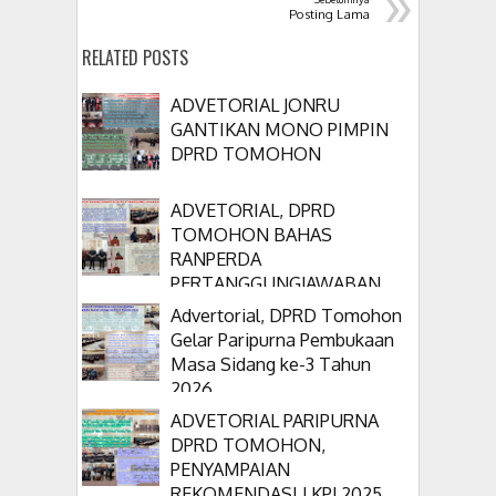
»
Posting Lama
RELATED POSTS
ADVETORIAL JONRU
GANTIKAN MONO PIMPIN
DPRD TOMOHON
ADVETORIAL, DPRD
TOMOHON BAHAS
RANPERDA
PERTANGGUNGJAWABAN
APBD 2025
Advertorial, DPRD Tomohon
Gelar Paripurna Pembukaan
Masa Sidang ke-3 Tahun
2026
ADVETORIAL PARIPURNA
DPRD TOMOHON,
PENYAMPAIAN
REKOMENDASI LKPJ 2025