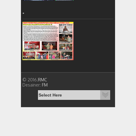
=
© 2016.
RMC
Desainer:
FM