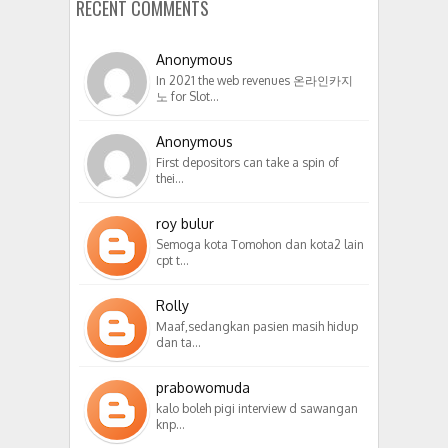
RECENT COMMENTS
Anonymous
In 2021 the web revenues 온라인카지
노 for Slot…
Anonymous
First depositors can take a spin of
thei…
roy bulur
Semoga kota Tomohon dan kota2 lain
cpt t…
Rolly
Maaf,sedangkan pasien masih hidup
dan ta…
prabowomuda
kalo boleh pigi interview d sawangan
knp…