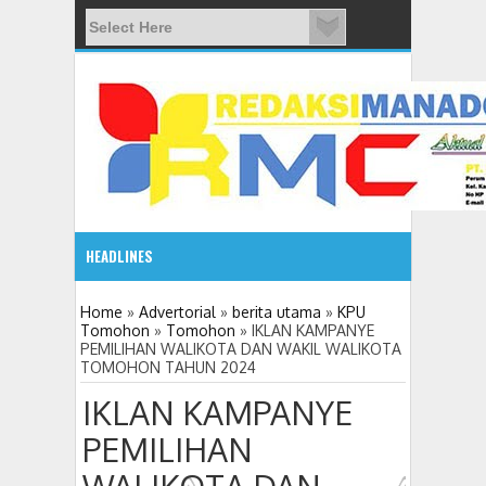
HEADLINES
08:03 AM
Home
»
Advertorial
»
berita utama
»
KPU
Tomohon
»
Tomohon
»
IKLAN KAMPANYE
PEMILIHAN WALIKOTA DAN WAKIL WALIKOTA
ADVETORIAL JONRU GANTIKAN MONO PIMPIN DPRD TO
TOMOHON TAHUN 2024
IKLAN KAMPANYE
PEMILIHAN