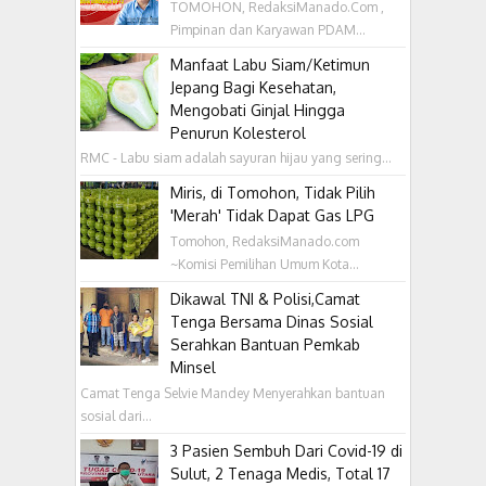
TOMOHON, RedaksiManado.Com ,
Pimpinan dan Karyawan PDAM...
Manfaat Labu Siam/Ketimun
Jepang Bagi Kesehatan,
Mengobati Ginjal Hingga
Penurun Kolesterol
RMC - Labu siam adalah sayuran hijau yang sering...
Miris, di Tomohon, Tidak Pilih
'Merah' Tidak Dapat Gas LPG
Tomohon, RedaksiManado.com
~Komisi Pemilihan Umum Kota...
Dikawal TNI & Polisi,Camat
Tenga Bersama Dinas Sosial
Serahkan Bantuan Pemkab
Minsel
Camat Tenga Selvie Mandey Menyerahkan bantuan
sosial dari...
3 Pasien Sembuh Dari Covid-19 di
Sulut, 2 Tenaga Medis, Total 17