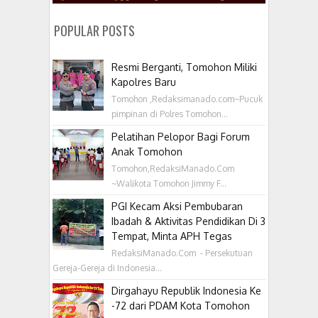
POPULAR POSTS
Resmi Berganti, Tomohon Miliki
Kapolres Baru
Tomohon ,Redaksimanado.com~Pucuk
pimpinan di Polres Tomohon...
Pelatihan Pelopor Bagi Forum
Anak Tomohon
Tomohon,RedaksiManado.Com
~Walikota Tomohon Jimmy F...
PGI Kecam Aksi Pembubaran
Ibadah & Aktivitas Pendidikan Di 3
Tempat, Minta APH Tegas
RedaksiManado.Com - Persekutuan
Gereja-Gereja di Indonesia...
Dirgahayu Republik Indonesia Ke
-72 dari PDAM Kota Tomohon