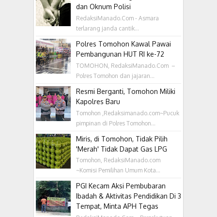
dan Oknum Polisi
RedaksiManado.Com - Asmara
terlarang janda cantik...
Polres Tomohon Kawal Pawai
Pembangunan HUT RI ke-72
TOMOHON, RedaksiManado.Com –
Polres Tomohon dan jajaran...
Resmi Berganti, Tomohon Miliki
Kapolres Baru
Tomohon ,Redaksimanado.com~Pucuk
pimpinan di Polres Tomohon...
Miris, di Tomohon, Tidak Pilih
'Merah' Tidak Dapat Gas LPG
Tomohon, RedaksiManado.com
~Komisi Pemilihan Umum Kota...
PGI Kecam Aksi Pembubaran
Ibadah & Aktivitas Pendidikan Di 3
Tempat, Minta APH Tegas