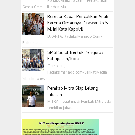
RedaksiManado.Com - Persekutuan
Gereja-Gereja di Indonesia...
Beredar Kabar Penculikan Anak
Karena Organnya Ditawar Rp 5
M, Ini Kata Kapolri!
JAKARTA, RadaksiManado.Com -
Berita soal...
SMSI Sulut Bentuk Pengurus
Kabupaten/Kota
‎ Tomohon ,
Redaksimanado.com~Serikat Media
Siber Indonesia...
Pemkab Mitra Siap Lelang
Jabatan
MITRA – Saat ini, di Pemkab Mitra ada
sembilan jabatan...