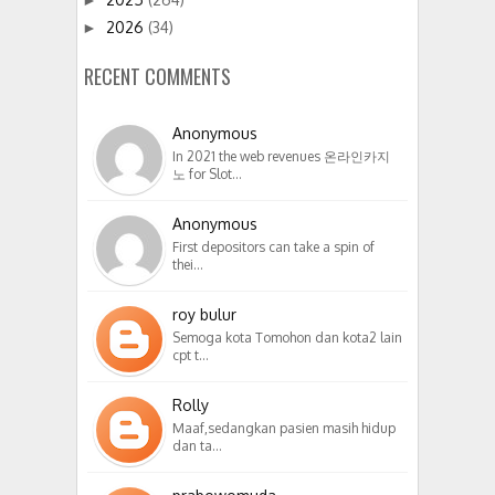
2026
(34)
►
RECENT COMMENTS
Anonymous
In 2021 the web revenues 온라인카지
노 for Slot…
Anonymous
First depositors can take a spin of
thei…
roy bulur
Semoga kota Tomohon dan kota2 lain
cpt t…
Rolly
Maaf,sedangkan pasien masih hidup
dan ta…