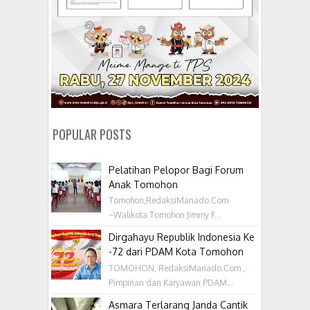
POPULAR POSTS
Pelatihan Pelopor Bagi Forum
Anak Tomohon
Tomohon,RedaksiManado.Com
~Walikota Tomohon Jimmy F...
Dirgahayu Republik Indonesia Ke
-72 dari PDAM Kota Tomohon
TOMOHON, RedaksiManado.Com ,
Pimpinan dan Karyawan PDAM...
Asmara Terlarang Janda Cantik