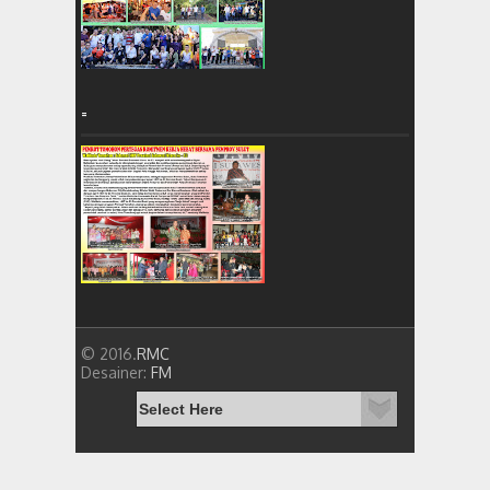
=
© 2016.
RMC
Desainer:
FM