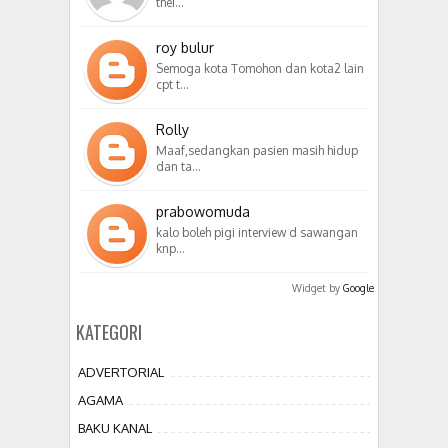
thei…
roy bulur
Semoga kota Tomohon dan kota2 lain
cpt t…
Rolly
Maaf,sedangkan pasien masih hidup
dan ta…
prabowomuda
kalo boleh pigi interview d sawangan
knp…
Widget by
Google
KATEGORI
ADVERTORIAL
AGAMA
BAKU KANAL