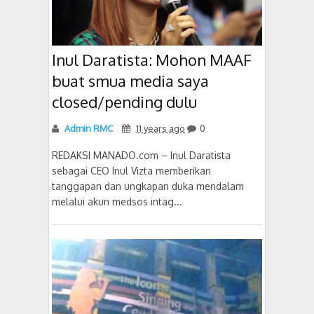
Inul Daratista: Mohon MAAF
buat smua media saya
closed/pending dulu
Admin RMC
11 years ago
0
REDAKSI MANADO.com – Inul Daratista
sebagai CEO Inul Vizta memberikan
tanggapan dan ungkapan duka mendalam
melalui akun medsos intag...