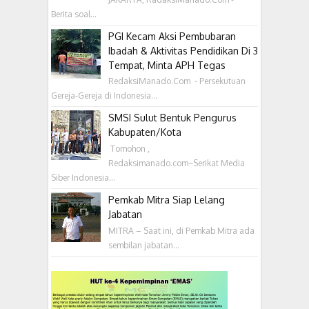
Berita soal...
PGI Kecam Aksi Pembubaran
Ibadah & Aktivitas Pendidikan Di 3
Tempat, Minta APH Tegas
RedaksiManado.Com - Persekutuan
Gereja-Gereja di Indonesia...
SMSI Sulut Bentuk Pengurus
Kabupaten/Kota
‎ Tomohon ,
Redaksimanado.com~Serikat Media
Siber Indonesia...
Pemkab Mitra Siap Lelang
Jabatan
MITRA – Saat ini, di Pemkab Mitra ada
sembilan jabatan...