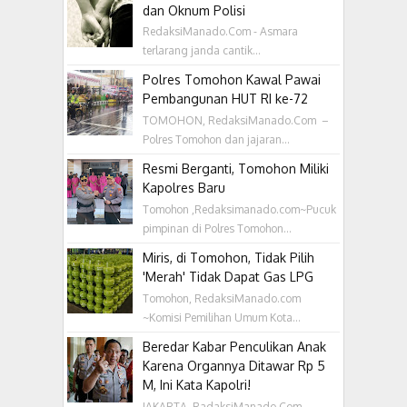
dan Oknum Polisi
RedaksiManado.Com - Asmara
terlarang janda cantik...
Polres Tomohon Kawal Pawai
Pembangunan HUT RI ke-72
TOMOHON, RedaksiManado.Com –
Polres Tomohon dan jajaran...
Resmi Berganti, Tomohon Miliki
Kapolres Baru
Tomohon ,Redaksimanado.com~Pucuk
pimpinan di Polres Tomohon...
Miris, di Tomohon, Tidak Pilih
'Merah' Tidak Dapat Gas LPG
Tomohon, RedaksiManado.com
~Komisi Pemilihan Umum Kota...
Beredar Kabar Penculikan Anak
Karena Organnya Ditawar Rp 5
M, Ini Kata Kapolri!
JAKARTA, RadaksiManado.Com -