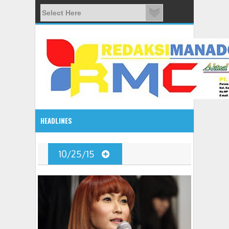
HEADLINES
Gelar Se
2:10 PM
10/25/15