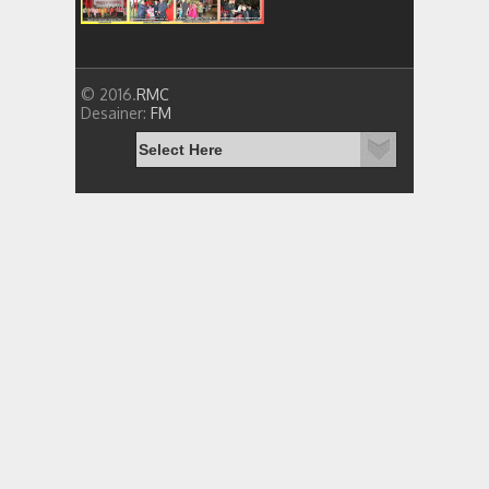
© 2016.
RMC
Desainer:
FM