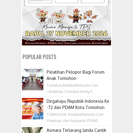
POPULAR POSTS
Pelatihan Pelopor Bagi Forum
Anak Tomohon
Tomohon,RedaksiManado.Com
~Walikota Tomohon Jimmy F...
Dirgahayu Republik Indonesia Ke
-72 dari PDAM Kota Tomohon
TOMOHON, RedaksiManado.Com ,
Pimpinan dan Karyawan PDAM...
Asmara Terlarang Janda Cantik