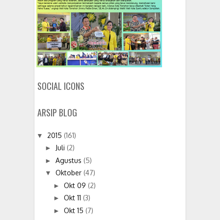
SOCIAL ICONS
ARSIP BLOG
2015
(161)
▼
Juli
(2)
►
Agustus
(5)
►
Oktober
(47)
▼
Okt 09
(2)
►
Okt 11
(3)
►
Okt 15
(7)
►