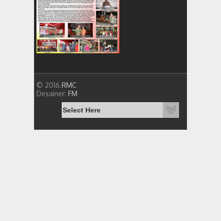
© 2016.
RMC
Desainer:
FM