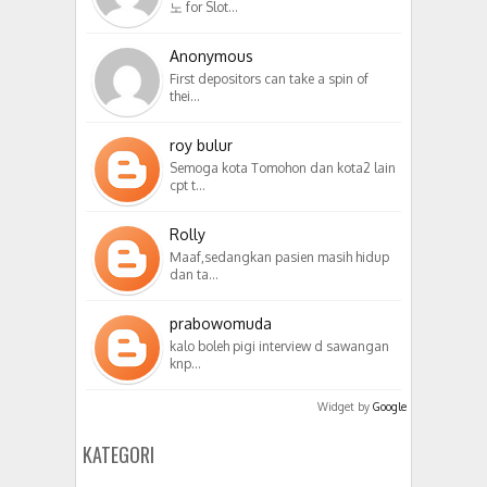
노 for Slot…
Anonymous
First depositors can take a spin of
thei…
roy bulur
Semoga kota Tomohon dan kota2 lain
cpt t…
Rolly
Maaf,sedangkan pasien masih hidup
dan ta…
prabowomuda
kalo boleh pigi interview d sawangan
knp…
Widget by
Google
KATEGORI