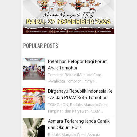
POPULAR POSTS
Pelatihan Pelopor Bagi Forum
Anak Tomohon
Tomohon,RedaksiManado.Com
~Walikota Tomohon Jimmy F...
Dirgahayu Republik Indonesia Ke
-72 dari PDAM Kota Tomohon
TOMOHON, RedaksiManado.Com ,
Pimpinan dan Karyawan PDAM...
Asmara Terlarang Janda Cantik
dan Oknum Polisi
RedaksiManado.Com - Asmara