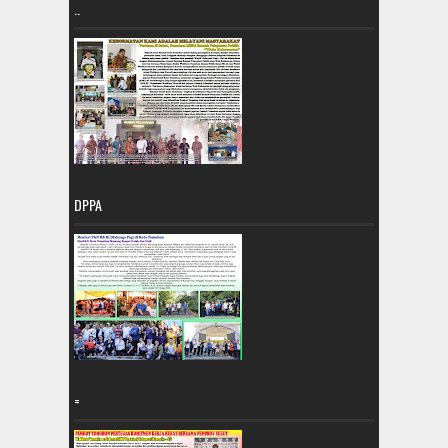
..
DPPA
=