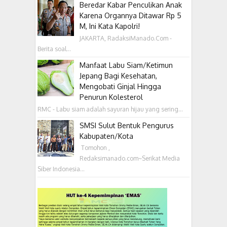
Beredar Kabar Penculikan Anak
Karena Organnya Ditawar Rp 5
M, Ini Kata Kapolri!
JAKARTA, RadaksiManado.Com -
Berita soal...
Manfaat Labu Siam/Ketimun
Jepang Bagi Kesehatan,
Mengobati Ginjal Hingga
Penurun Kolesterol
RMC - Labu siam adalah sayuran hijau yang sering...
SMSI Sulut Bentuk Pengurus
Kabupaten/Kota
‎ Tomohon ,
Redaksimanado.com~Serikat Media
Siber Indonesia...