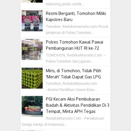
terlarang janda cantik...
Resmi Berganti, Tomohon Miliki
Kapolres Baru
Tomohon ,Redaksimanado.com~Pucuk
pimpinan di Polres Tomohon...
Polres Tomohon Kawal Pawai
Pembangunan HUT RI ke-72
TOMOHON, RedaksiManado.Com –
Polres Tomohon dan jajaran...
Miris, di Tomohon, Tidak Pilih
'Merah' Tidak Dapat Gas LPG
Tomohon, RedaksiManado.com
~Komisi Pemilihan Umum Kota...
PGI Kecam Aksi Pembubaran
Ibadah & Aktivitas Pendidikan Di 3
Tempat, Minta APH Tegas
RedaksiManado.Com - Persekutuan
Gereja-Gereja di Indonesia...