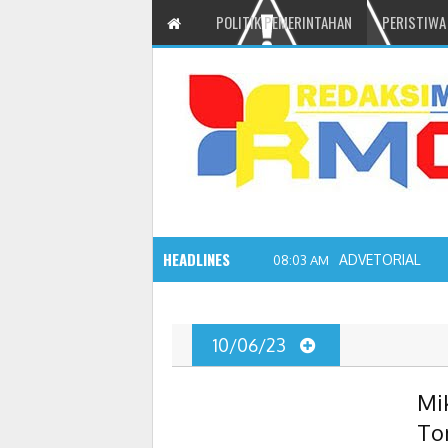
POLITIK PEMERINTAHAN
PERISTIWA
HEADLINES
ADVETORIAL JO
08:03 AM
10/06/23
Mi
To