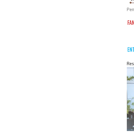
Pen
FA
EN
Res