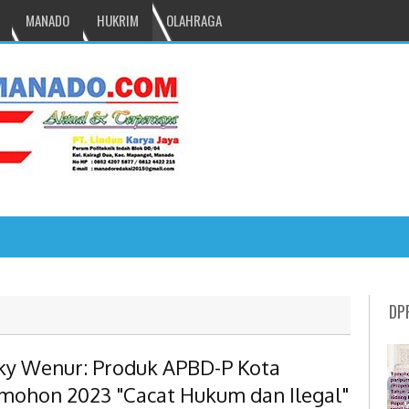
MANADO
HUKRIM
OLAHRAGA
NRU GANTIKAN MONO PIMPIN DPRD TO
DP
ky Wenur: Produk APBD-P Kota
mohon 2023 "Cacat Hukum dan Ilegal"