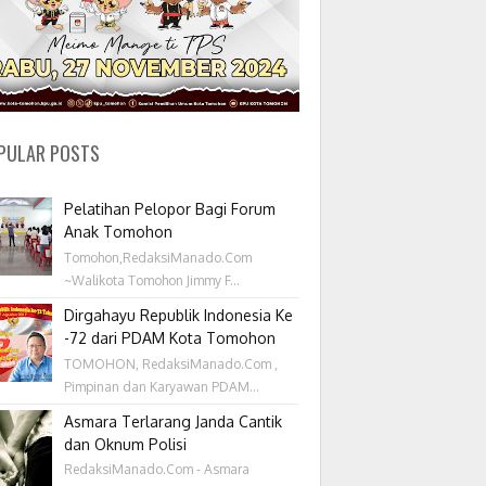
PULAR POSTS
Pelatihan Pelopor Bagi Forum
Anak Tomohon
Tomohon,RedaksiManado.Com
~Walikota Tomohon Jimmy F...
Dirgahayu Republik Indonesia Ke
-72 dari PDAM Kota Tomohon
TOMOHON, RedaksiManado.Com ,
Pimpinan dan Karyawan PDAM...
Asmara Terlarang Janda Cantik
dan Oknum Polisi
RedaksiManado.Com - Asmara