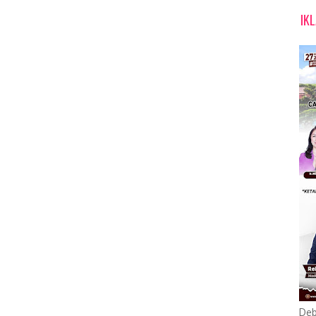
IK
Deb