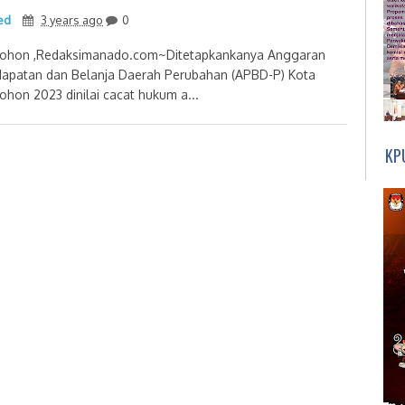
ed
3 years ago
0
hon ,Redaksimanado.com~Ditetapkankanya Anggaran
apatan dan Belanja Daerah Perubahan (APBD-P) Kota
hon 2023 dinilai cacat hukum a...
KP