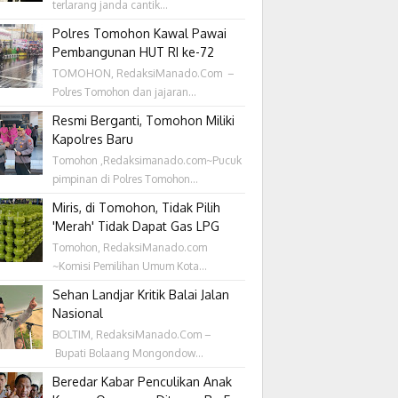
terlarang janda cantik...
Polres Tomohon Kawal Pawai
Pembangunan HUT RI ke-72
TOMOHON, RedaksiManado.Com –
Polres Tomohon dan jajaran...
Resmi Berganti, Tomohon Miliki
Kapolres Baru
Tomohon ,Redaksimanado.com~Pucuk
pimpinan di Polres Tomohon...
Miris, di Tomohon, Tidak Pilih
'Merah' Tidak Dapat Gas LPG
Tomohon, RedaksiManado.com
~Komisi Pemilihan Umum Kota...
Sehan Landjar Kritik Balai Jalan
Nasional
BOLTIM, RedaksiManado.Com –
Bupati Bolaang Mongondow...
Beredar Kabar Penculikan Anak