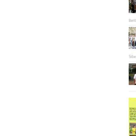
Berit
Sibe