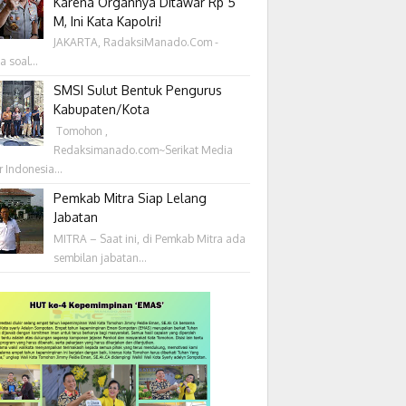
Karena Organnya Ditawar Rp 5
M, Ini Kata Kapolri!
JAKARTA, RadaksiManado.Com -
a soal...
SMSI Sulut Bentuk Pengurus
Kabupaten/Kota
‎ Tomohon ,
Redaksimanado.com~Serikat Media
r Indonesia...
Pemkab Mitra Siap Lelang
Jabatan
MITRA – Saat ini, di Pemkab Mitra ada
sembilan jabatan...