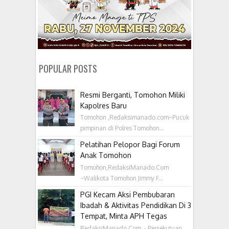
POPULAR POSTS
Resmi Berganti, Tomohon Miliki
Kapolres Baru
Tomohon ,Redaksimanado.com~Pucuk
pimpinan di Polres Tomohon...
Pelatihan Pelopor Bagi Forum
Anak Tomohon
Tomohon,RedaksiManado.Com
~Walikota Tomohon Jimmy F...
PGI Kecam Aksi Pembubaran
Ibadah & Aktivitas Pendidikan Di 3
Tempat, Minta APH Tegas
RedaksiManado.Com - Persekutuan