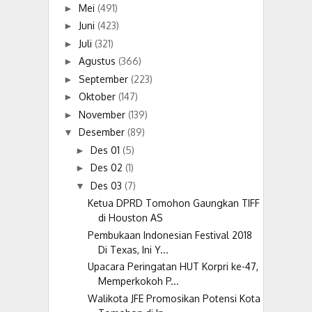
Mei
(491)
►
Juni
(423)
►
Juli
(321)
►
Agustus
(366)
►
September
(223)
►
Oktober
(147)
►
November
(139)
►
Desember
(89)
▼
Des 01
(5)
►
Des 02
(1)
►
Des 03
(7)
▼
Ketua DPRD Tomohon Gaungkan TIFF
di Houston AS
Pembukaan Indonesian Festival 2018
Di Texas, Ini Y...
Upacara Peringatan HUT Korpri ke-47,
Memperkokoh P...
Walikota JFE Promosikan Potensi Kota