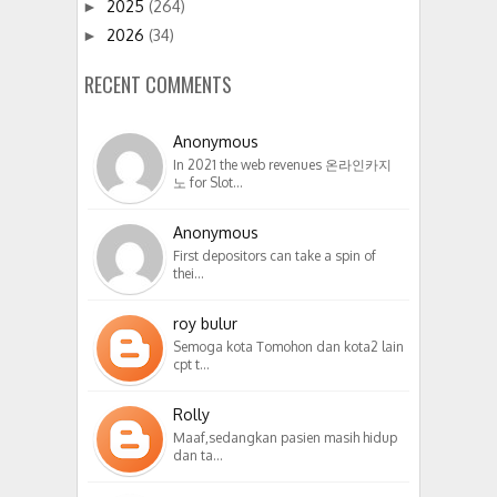
2025
(264)
►
2026
(34)
►
RECENT COMMENTS
Anonymous
In 2021 the web revenues 온라인카지
노 for Slot…
Anonymous
First depositors can take a spin of
thei…
roy bulur
Semoga kota Tomohon dan kota2 lain
cpt t…
Rolly
Maaf,sedangkan pasien masih hidup
dan ta…