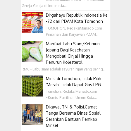
Gereja-Gereja di Indonesia...
Dirgahayu Republik Indonesia Ke
-72 dari PDAM Kota Tomohon
TOMOHON, RedaksiManado.Com ,
Pimpinan dan Karyawan PDAM...
Manfaat Labu Siam/Ketimun
Jepang Bagi Kesehatan,
Mengobati Ginjal Hingga
Penurun Kolesterol
RMC - Labu siam adalah sayuran hijau yang sering...
Miris, di Tomohon, Tidak Pilih
'Merah' Tidak Dapat Gas LPG
Tomohon, RedaksiManado.com
~Komisi Pemilihan Umum Kota...
Dikawal TNI & Polisi,Camat
Tenga Bersama Dinas Sosial
Serahkan Bantuan Pemkab
Minsel