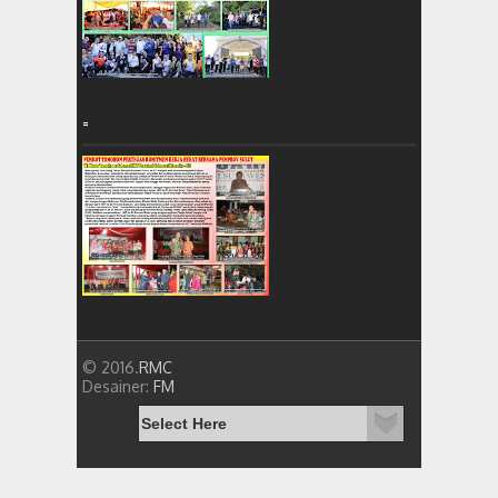
=
© 2016.
RMC
Desainer:
FM