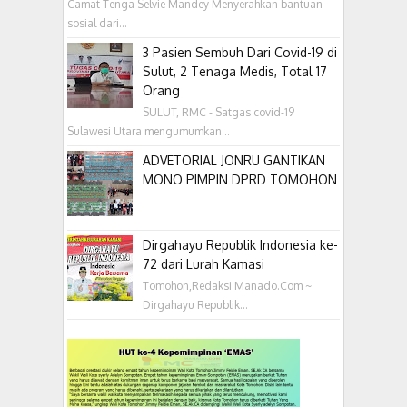
Camat Tenga Selvie Mandey Menyerahkan bantuan
sosial dari...
3 Pasien Sembuh Dari Covid-19 di
Sulut, 2 Tenaga Medis, Total 17
Orang
SULUT, RMC - Satgas covid-19
Sulawesi Utara mengumumkan...
ADVETORIAL JONRU GANTIKAN
MONO PIMPIN DPRD TOMOHON
Dirgahayu Republik Indonesia ke-
72 dari Lurah Kamasi
Tomohon,Redaksi Manado.Com ~
Dirgahayu Republik...