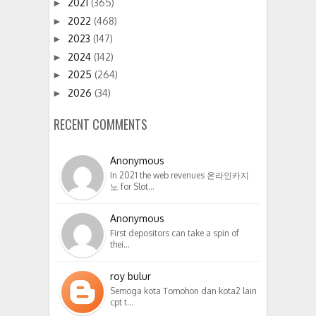
2021
(365)
►
2022
(468)
►
2023
(147)
►
2024
(142)
►
2025
(264)
►
2026
(34)
►
RECENT COMMENTS
Anonymous
In 2021 the web revenues 온라인카지
노 for Slot…
Anonymous
First depositors can take a spin of
thei…
roy bulur
Semoga kota Tomohon dan kota2 lain
cpt t…