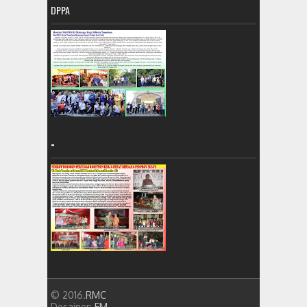
DPPA
=
© 2016.
RMC
Desainer:
FM