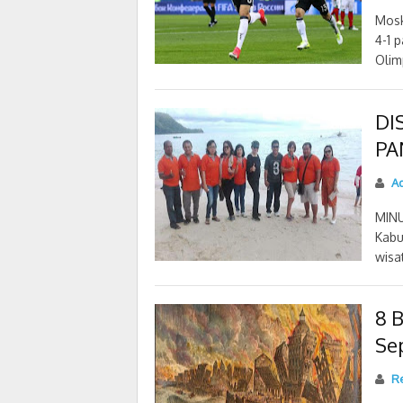
Mosk
4-1 
Olimp
DI
PA
Ad
MIN
Kabu
wisa
8 
Se
Re