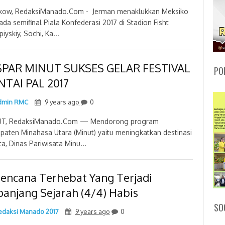
ow, RedaksiManado.Com - Jerman menaklukkan Meksiko
pada semifinal Piala Konfederasi 2017 di Stadion Fisht
iyskiy, Sochi, Ka...
SPAR MINUT SUKSES GELAR FESTIVAL
PO
NTAI PAL 2017
min RMC
9 years ago
0
UT, RedaksiManado.Com — Mendorong program
paten Minahasa Utara (Minut) yaitu meningkatkan destinasi
ta, Dinas Pariwisata Minu...
Bencana Terhebat Yang Terjadi
panjang Sejarah (4/4) Habis
SO
daksi Manado 2017
9 years ago
0