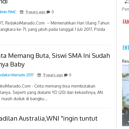
ndi
Pen
min RMC
9 years ago
0
FA
T, RedaksiManado.Com – Memeriahkan Hari Ulang Tahun
angkara ke-71, yang jatuh pada tanggal 1 Juli 2017, Polda
EN
nta Memang Buta, Siswi SMA Ini Sudah
Res
nya Baby
daksi Manado 2017
9 years ago
0
ksiManado.Com - Cinta memang bisa membutakan
lanya. Seperti yang dialami YD (20) dan kekasihnya, AN
 masih duduk di bangku...
ilan Australia,WNI "ingin tuntut