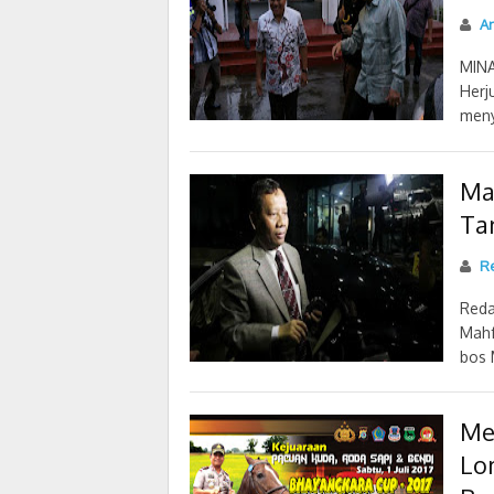
An
MINA
Herj
meny
Ma
Ta
Re
Reda
Mahf
bos 
Me
Lo