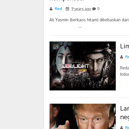
Red
9 years ago
0
Ali Yasmin (berkaos hitam) dibebask
...
Li
Re
Reda
Indo
La
ne
R