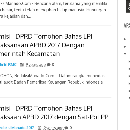
ksiManado.Com - Bencana alam, terutama yang memiliki
a besar, tentu telah mengubah hidup manusia. Hubungan
ra kejadian dan...
AR
misi I DPRD Tomohon Bahas LPJ
►
laksanaan APBD 2017 Dengan
►
merintah Kecamatan
▼
min RMC
9 years ago
0
OHON, RedaksiManado.Com - Dalam rangka menindak
uti audit Badan Pemeriksa Keuangan Republik Indonesia
misi I DPRD Tomohon Bahas LPJ
laksaan APBD 2017 dengan Sat-Pol PP
daksi Manado 2017
9 years ago
0