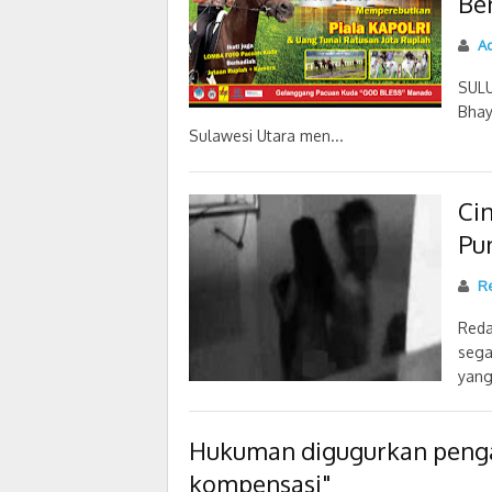
Be
Ad
SULU
Bhay
Sulawesi Utara men...
Ci
Pu
Re
Reda
sega
yang
Hukuman digugurkan pengad
kompensasi"