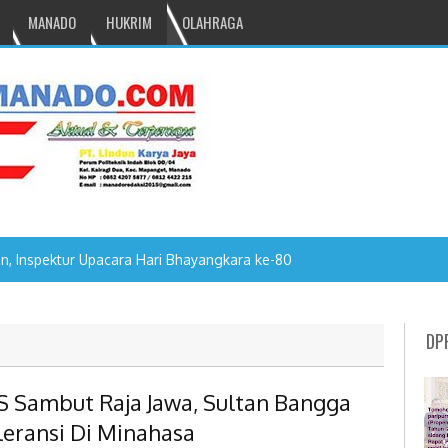
MANADO
HUKRIM
OLAHRAGA
, Inspektur Upacara Hari Bhayangkara ke-80
DP
S Sambut Raja Jawa, Sultan Bangga
leransi Di Minahasa