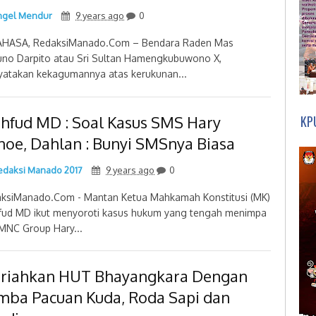
gel Mendur
9 years ago
0
HASA, RedaksiManado.Com – Bendara Raden Mas
uno Darpito atau Sri Sultan Hamengkubuwono X,
atakan kekagumannya atas kerukunan...
hfud MD : Soal Kasus SMS Hary
KP
noe, Dahlan : Bunyi SMSnya Biasa
daksi Manado 2017
9 years ago
0
ksiManado.Com - Mantan Ketua Mahkamah Konstitusi (MK)
ud MD ikut menyoroti kasus hukum yang tengah menimpa
MNC Group Hary...
riahkan HUT Bhayangkara Dengan
mba Pacuan Kuda, Roda Sapi dan