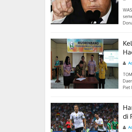
WAS
seme
Dona
Ke
Ha
Ad
TOMO
Daer
Piet 
Ha
di 
Ad