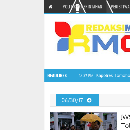
POLITIK PEMERINTAHAN
PERISTIWA
HEADLINES
Kapolres Tomohon
12:37 PM
06/30/17
JW
To