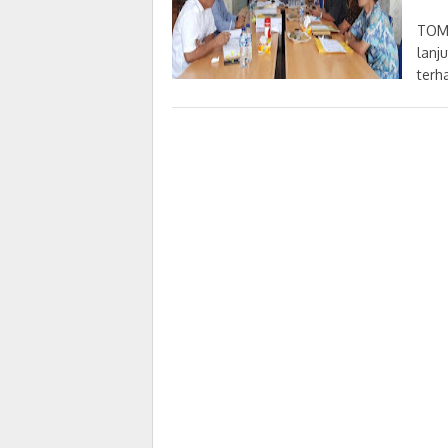
TOM
lanj
terh