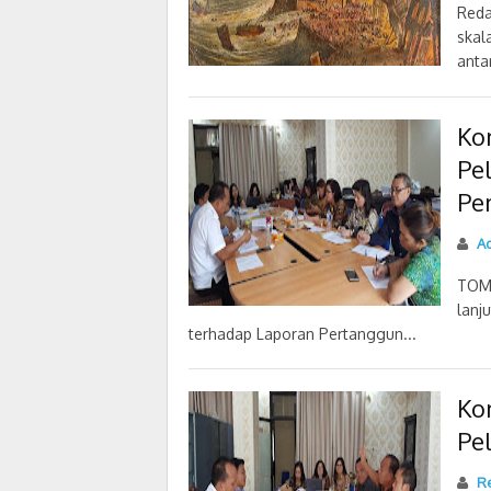
Reda
skal
anta
Ko
Pe
Pe
Ad
TOM
lanj
terhadap Laporan Pertanggun...
Ko
Pe
Re