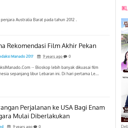
IK
an dari penjara Australia Barat pada tahun 2012 .
ma Rekomendasi Film Akhir Pekan
daksi Manado 2017
9 years ago
0
ksiManado.Com -- Bioskop lebih banyak dikuasai film
nesia sepanjang libur Lebaran ini. Di hari pertama Le...
rangan Perjalanan ke USA Bagi Enam
gara Mulai Diberlakukan
Deb
ed
9 years ago
0