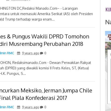
HINGTON DC,Redaksi Manado.Com~ - Larangan
KU
ntara untuk memasuki Amerika Serikat (AS) oleh Presiden
ld Trump terhadap warga enam...
N
les & Pungus Wakili DPRD Tomohon
diri Musrembang Perubahan 2018
min RMC
9 years ago
0
HON, Redaksimanado.Com - Dewan Perwakilan Rakyat
ah (DPRD) yang diwakili komisi II Frets Keles, ST, (Ketua)
H.K. Pungus, S...
ncurkan Meksiko, Jerman Jumpa Chile
Final Piala Konfederasi 2017
min RMC
9 years ago
0