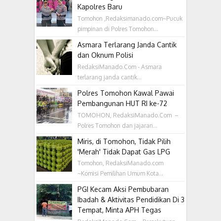
Kapolres Baru
Tomohon ,Redaksimanado.com~Pucuk
pimpinan di Polres Tomohon...
Asmara Terlarang Janda Cantik
dan Oknum Polisi
RedaksiManado.Com - Asmara
terlarang janda cantik...
Polres Tomohon Kawal Pawai
Pembangunan HUT RI ke-72
TOMOHON, RedaksiManado.Com –
Polres Tomohon dan jajaran...
Miris, di Tomohon, Tidak Pilih
'Merah' Tidak Dapat Gas LPG
Tomohon, RedaksiManado.com
~Komisi Pemilihan Umum Kota...
PGI Kecam Aksi Pembubaran
Ibadah & Aktivitas Pendidikan Di 3
Tempat, Minta APH Tegas