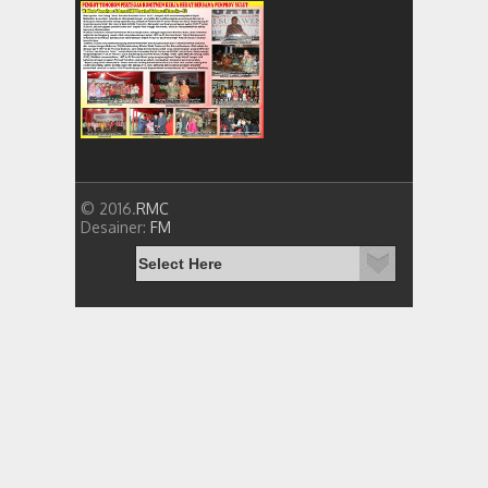
© 2016.
RMC
Desainer:
FM