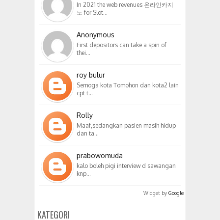
In 2021 the web revenues 온라인카지
노 for Slot…
Anonymous
First depositors can take a spin of
thei…
roy bulur
Semoga kota Tomohon dan kota2 lain
cpt t…
Rolly
Maaf,sedangkan pasien masih hidup
dan ta…
prabowomuda
kalo boleh pigi interview d sawangan
knp…
Widget by
Google
KATEGORI