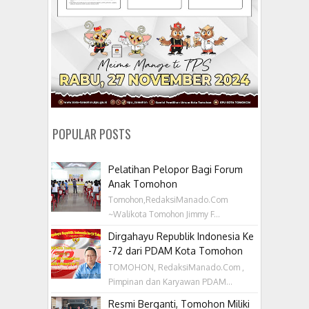
POPULAR POSTS
Pelatihan Pelopor Bagi Forum
Anak Tomohon
Tomohon,RedaksiManado.Com
~Walikota Tomohon Jimmy F...
Dirgahayu Republik Indonesia Ke
-72 dari PDAM Kota Tomohon
TOMOHON, RedaksiManado.Com ,
Pimpinan dan Karyawan PDAM...
Resmi Berganti, Tomohon Miliki