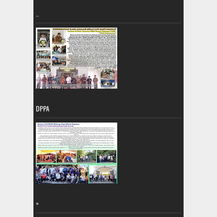
..
DPPA
=