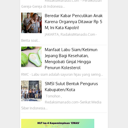
RedaksiManado.Com - Persekutuan
Gereja-Gereja di Indonesia...
Beredar Kabar Penculikan Anak
Karena Organnya Ditawar Rp 5
M, Ini Kata Kapolri!
JAKARTA, RadaksiManado.Com -
Berita soal...
Manfaat Labu Siam/Ketimun
Jepang Bagi Kesehatan,
Mengobati Ginjal Hingga
Penurun Kolesterol
RMC - Labu siam adalah sayuran hijau yang sering...
SMSI Sulut Bentuk Pengurus
Kabupaten/Kota
‎ Tomohon ,
Redaksimanado.com~Serikat Media
Siber Indonesia...