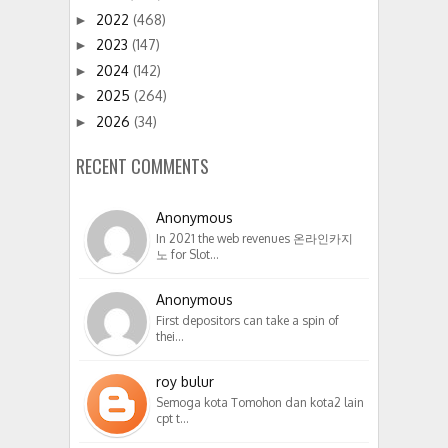
2022
(468)
►
2023
(147)
►
2024
(142)
►
2025
(264)
►
2026
(34)
►
RECENT COMMENTS
Anonymous
In 2021 the web revenues 온라인카지
노 for Slot…
Anonymous
First depositors can take a spin of
thei…
roy bulur
Semoga kota Tomohon dan kota2 lain
cpt t…