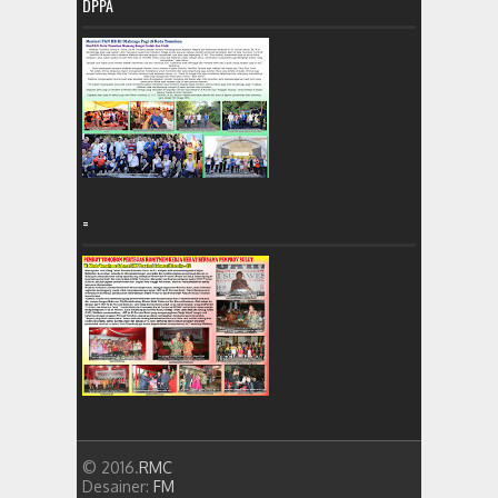
DPPA
=
© 2016.
RMC
Desainer:
FM