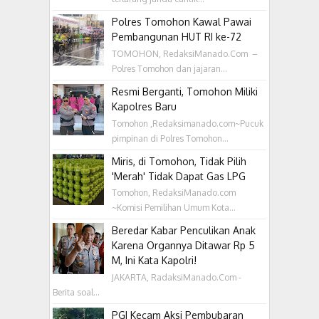
Polres Tomohon Kawal Pawai
Pembangunan HUT RI ke-72
TOMOHON, RedaksiManado.Com –
Polres Tomohon dan jajaran...
Resmi Berganti, Tomohon Miliki
Kapolres Baru
Tomohon ,Redaksimanado.com~Pucuk
pimpinan di Polres Tomohon...
Miris, di Tomohon, Tidak Pilih
'Merah' Tidak Dapat Gas LPG
Tomohon, RedaksiManado.com
~Komisi Pemilihan Umum Kota...
Beredar Kabar Penculikan Anak
Karena Organnya Ditawar Rp 5
M, Ini Kata Kapolri!
JAKARTA, RadaksiManado.Com -
Berita soal...
PGI Kecam Aksi Pembubaran