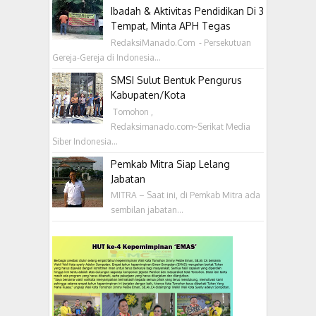
Ibadah & Aktivitas Pendidikan Di 3
Tempat, Minta APH Tegas
RedaksiManado.Com - Persekutuan
Gereja-Gereja di Indonesia...
SMSI Sulut Bentuk Pengurus
Kabupaten/Kota
‎ Tomohon ,
Redaksimanado.com~Serikat Media
Siber Indonesia...
Pemkab Mitra Siap Lelang
Jabatan
MITRA – Saat ini, di Pemkab Mitra ada
sembilan jabatan...