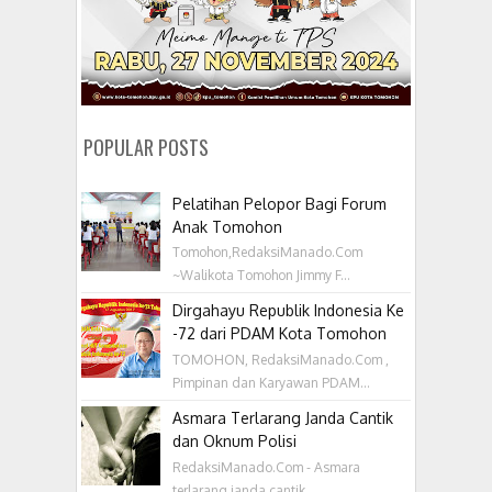
POPULAR POSTS
Pelatihan Pelopor Bagi Forum
Anak Tomohon
Tomohon,RedaksiManado.Com
~Walikota Tomohon Jimmy F...
Dirgahayu Republik Indonesia Ke
-72 dari PDAM Kota Tomohon
TOMOHON, RedaksiManado.Com ,
Pimpinan dan Karyawan PDAM...
Asmara Terlarang Janda Cantik
dan Oknum Polisi
RedaksiManado.Com - Asmara
terlarang janda cantik...