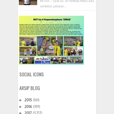
MITRA – Saat ini, di Pemkab Mitra ada
sembilan jabatan...
SOCIAL ICONS
ARSIP BLOG
2015
(161)
►
2016
(319)
►
2017
(5717)
►