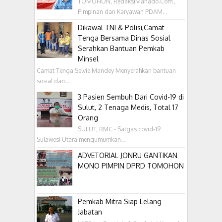
TOMOHON, RedaksiManado.Com ,
Pimpinan dan Karyawan PDAM...
Dikawal TNI & Polisi,Camat
Tenga Bersama Dinas Sosial
Serahkan Bantuan Pemkab
Minsel
Camat Tenga Selvie Mandey Menyerahkan bantuan
sosial dari...
3 Pasien Sembuh Dari Covid-19 di
Sulut, 2 Tenaga Medis, Total 17
Orang
SULUT, RMC - Satgas covid-19
Sulawesi Utara mengumumkan...
ADVETORIAL JONRU GANTIKAN
MONO PIMPIN DPRD TOMOHON
Pemkab Mitra Siap Lelang
Jabatan