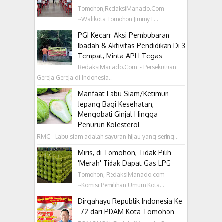
Tomohon,RedaksiManado.Com
~Walikota Tomohon Jimmy F...
PGI Kecam Aksi Pembubaran
Ibadah & Aktivitas Pendidikan Di 3
Tempat, Minta APH Tegas
RedaksiManado.Com - Persekutuan
Gereja-Gereja di Indonesia...
Manfaat Labu Siam/Ketimun
Jepang Bagi Kesehatan,
Mengobati Ginjal Hingga
Penurun Kolesterol
RMC - Labu siam adalah sayuran hijau yang sering...
Miris, di Tomohon, Tidak Pilih
'Merah' Tidak Dapat Gas LPG
Tomohon, RedaksiManado.com
~Komisi Pemilihan Umum Kota...
Dirgahayu Republik Indonesia Ke
-72 dari PDAM Kota Tomohon