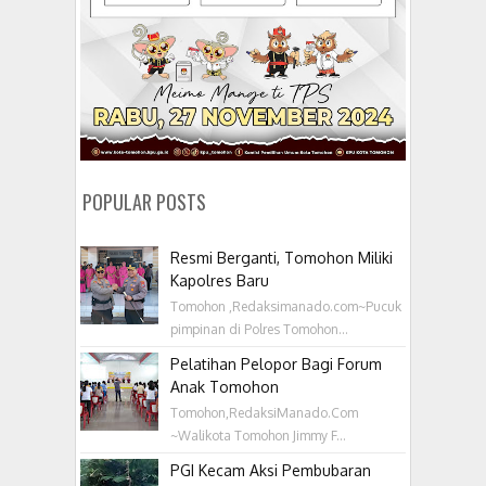
POPULAR POSTS
Resmi Berganti, Tomohon Miliki
Kapolres Baru
Tomohon ,Redaksimanado.com~Pucuk
pimpinan di Polres Tomohon...
Pelatihan Pelopor Bagi Forum
Anak Tomohon
Tomohon,RedaksiManado.Com
~Walikota Tomohon Jimmy F...
PGI Kecam Aksi Pembubaran