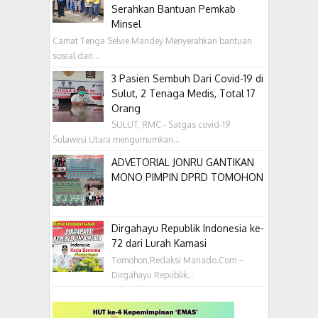
Serahkan Bantuan Pemkab
Minsel
Camat Tenga Selvie Mandey Menyerahkan bantuan
sosial dari...
3 Pasien Sembuh Dari Covid-19 di
Sulut, 2 Tenaga Medis, Total 17
Orang
SULUT, RMC - Satgas covid-19
Sulawesi Utara mengumumkan...
ADVETORIAL JONRU GANTIKAN
MONO PIMPIN DPRD TOMOHON
Dirgahayu Republik Indonesia ke-
72 dari Lurah Kamasi
Tomohon,Redaksi Manado.Com ~
Dirgahayu Republik...