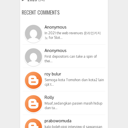
RECENT COMMENTS
Anonymous
In 2021 the web revenues 온라인카지
노 for Slot…
Anonymous
First depositors can take a spin of
thei…
roy bulur
Semoga kota Tomohon dan kota2 lain
cpt t…
Rolly
Maaf,sedangkan pasien masih hidup
dan ta…
prabowomuda
kalo boleh pigi interview d sawangan