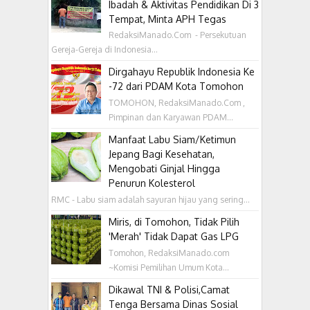
Ibadah & Aktivitas Pendidikan Di 3
Tempat, Minta APH Tegas
RedaksiManado.Com - Persekutuan
Gereja-Gereja di Indonesia...
Dirgahayu Republik Indonesia Ke
-72 dari PDAM Kota Tomohon
TOMOHON, RedaksiManado.Com ,
Pimpinan dan Karyawan PDAM...
Manfaat Labu Siam/Ketimun
Jepang Bagi Kesehatan,
Mengobati Ginjal Hingga
Penurun Kolesterol
RMC - Labu siam adalah sayuran hijau yang sering...
Miris, di Tomohon, Tidak Pilih
'Merah' Tidak Dapat Gas LPG
Tomohon, RedaksiManado.com
~Komisi Pemilihan Umum Kota...
Dikawal TNI & Polisi,Camat
Tenga Bersama Dinas Sosial