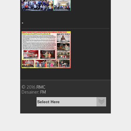
=
© 2016.
RMC
Desainer:
FM