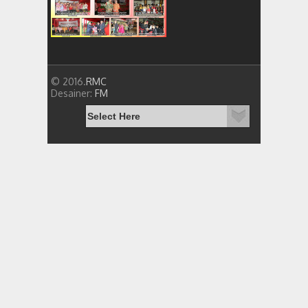
© 2016.
RMC
Desainer:
FM