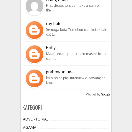
First depositors can take a spin of
thei…
roy bulur
Semoga kota Tomohon dan kota2 lain
cpt t…
Rolly
Maaf,sedangkan pasien masih hidup
dan ta…
prabowomuda
kalo boleh pigi interview d sawangan
knp…
Widget by
Google
KATEGORI
ADVERTORIAL
AGAMA