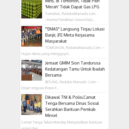
Miris, di Tomohon, Tidak Pilih
'Merah' Tidak Dapat Gas LPG
Tomohon, RedaksiManado.com
~Komisi Pemilihan Umum Kota...
"'EMAS" Langsung Tinjau Lokasi
Banjir, JFE Minta Kerjasama
Masyarakat
TOMOHON, RedaksiManado.Com —
Hujan deras yang mengguyur...
Jemaat GMIM Sion Tandurusa
Kedatangan Tamu Untuk Ibadah
Bersama
BITUNG, Redaksi Manado .Com –
Dirjen Imigrasi Ronni F...
Dikawal TNI & Polisi,Camat
Tenga Bersama Dinas Sosial
Serahkan Bantuan Pemkab
Minsel
Camat Tenga Selvie Mandey Menyerahkan bantuan
sosial dari...