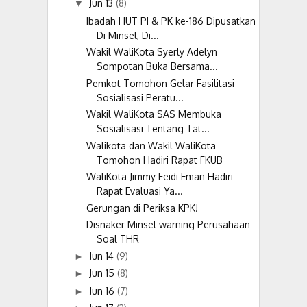
Jun 13
(8)
▼
Ibadah HUT PI & PK ke-186 Dipusatkan
Di Minsel, Di...
Wakil WaliKota Syerly Adelyn
Sompotan Buka Bersama...
Pemkot Tomohon Gelar Fasilitasi
Sosialisasi Peratu...
Wakil WaliKota SAS Membuka
Sosialisasi Tentang Tat...
Walikota dan Wakil WaliKota
Tomohon Hadiri Rapat FKUB
WaliKota Jimmy Feidi Eman Hadiri
Rapat Evaluasi Ya...
Gerungan di Periksa KPK!
Disnaker Minsel warning Perusahaan
Soal THR
Jun 14
(9)
►
Jun 15
(8)
►
Jun 16
(7)
►