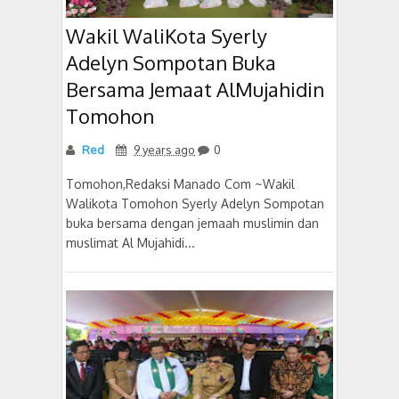
Wakil WaliKota Syerly
Adelyn Sompotan Buka
Bersama Jemaat AlMujahidin
Tomohon
Red
9 years ago
0
Tomohon,Redaksi Manado Com ~Wakil
Walikota Tomohon Syerly Adelyn Sompotan
buka bersama dengan jemaah muslimin dan
muslimat Al Mujahidi...