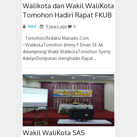
Walikota dan Wakil WaliKota
Tomohon Hadiri Rapat FKUB
Red
9 years ago
0
Tomohon,Redaksi Manado.Com
~WalikotaTomohon Jimmy F Eman SE Ak
didampinngi Wakil WalikotaTomohon Syerly
AdelynSompotan menghadiri Rapat...
Wakil WaliKota SAS