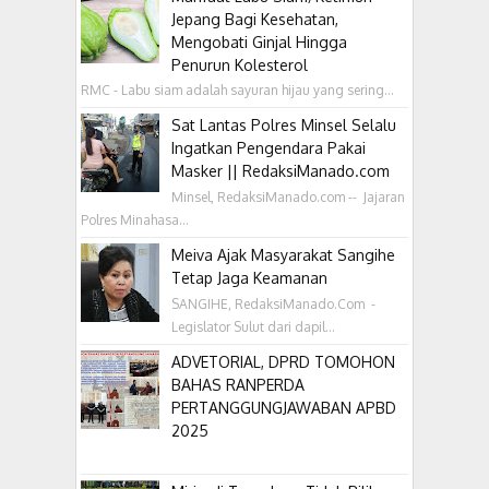
Jepang Bagi Kesehatan,
Mengobati Ginjal Hingga
Penurun Kolesterol
RMC - Labu siam adalah sayuran hijau yang sering...
Sat Lantas Polres Minsel Selalu
Ingatkan Pengendara Pakai
Masker || RedaksiManado.com
Minsel, RedaksiManado.com -- Jajaran
Polres Minahasa...
Meiva Ajak Masyarakat Sangihe
Tetap Jaga Keamanan
SANGIHE, RedaksiManado.Com -
Legislator Sulut dari dapil...
ADVETORIAL, DPRD TOMOHON
BAHAS RANPERDA
PERTANGGUNGJAWABAN APBD
2025