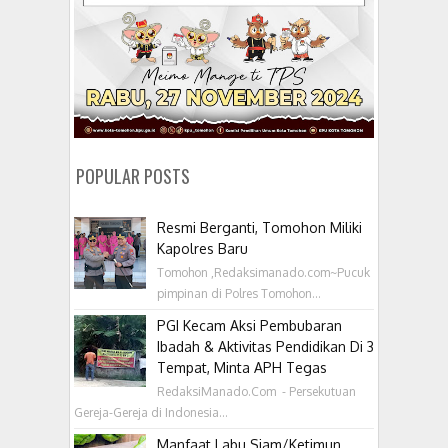
POPULAR POSTS
Resmi Berganti, Tomohon Miliki
Kapolres Baru
Tomohon ,Redaksimanado.com~Pucuk
pimpinan di Polres Tomohon...
PGI Kecam Aksi Pembubaran
Ibadah & Aktivitas Pendidikan Di 3
Tempat, Minta APH Tegas
RedaksiManado.Com - Persekutuan
Gereja-Gereja di Indonesia...
Manfaat Labu Siam/Ketimun