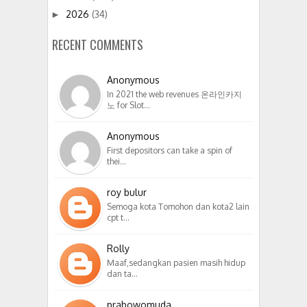
2026
(34)
►
RECENT COMMENTS
Anonymous
In 2021 the web revenues 온라인카지
노 for Slot…
Anonymous
First depositors can take a spin of
thei…
roy bulur
Semoga kota Tomohon dan kota2 lain
cpt t…
Rolly
Maaf,sedangkan pasien masih hidup
dan ta…
prabowomuda