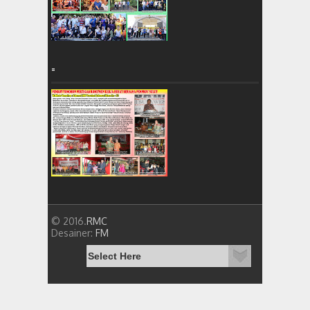
=
© 2016.
RMC
Desainer:
FM