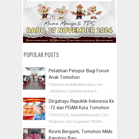
POPULAR POSTS
Pelatihan Pelopor Bagi Forum
Anak Tomohon
Tomohon,RedaksiManado.Com
~Walikota Tomohon Jimmy F...
Dirgahayu Republik Indonesia Ke
-72 dari PDAM Kota Tomohon
TOMOHON, RedaksiManado.Com ,
Pimpinan dan Karyawan PDAM...
Resmi Berganti, Tomohon Miliki
Kapolres Baru