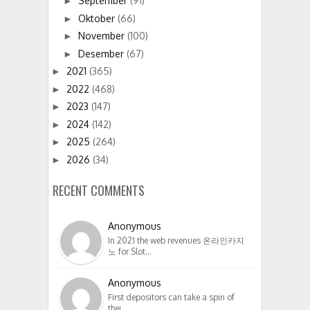
September
(91)
►
Oktober
(66)
►
November
(100)
►
Desember
(67)
►
2021
(365)
►
2022
(468)
►
2023
(147)
►
2024
(142)
►
2025
(264)
►
2026
(34)
►
RECENT COMMENTS
Anonymous
In 2021 the web revenues 온라인카지
노 for Slot…
Anonymous
First depositors can take a spin of
thei…