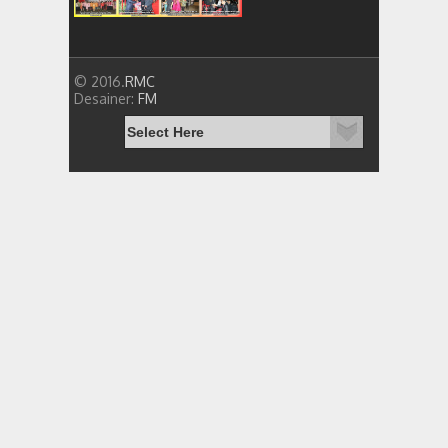
© 2016.
RMC
Desainer:
FM