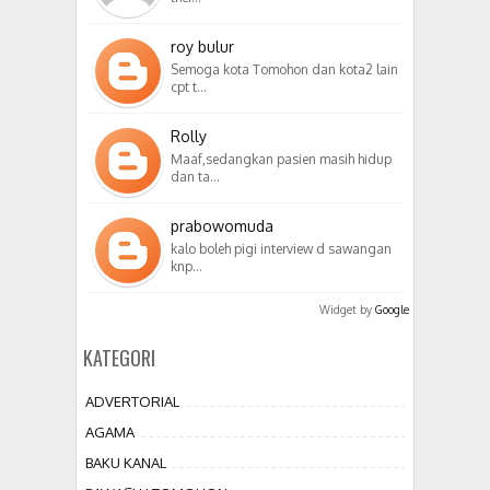
roy bulur
Semoga kota Tomohon dan kota2 lain
cpt t…
Rolly
Maaf,sedangkan pasien masih hidup
dan ta…
prabowomuda
kalo boleh pigi interview d sawangan
knp…
Widget by
Google
KATEGORI
ADVERTORIAL
AGAMA
BAKU KANAL