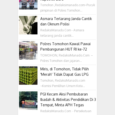
Tomohon ,Redaksimanado.com~Pucuk
pimpinan di Polres Tomohon...
Asmara Terlarang Janda Cantik
dan Oknum Polisi
RedaksiManado.Com - Asmara
terlarang janda cantik...
Polres Tomohon Kawal Pawai
Pembangunan HUT RI ke-72
TOMOHON, RedaksiManado.Com –
Polres Tomohon dan jajaran...
Miris, di Tomohon, Tidak Pilih
'Merah' Tidak Dapat Gas LPG
Tomohon, RedaksiManado.com
~Komisi Pemilihan Umum Kota...
PGI Kecam Aksi Pembubaran
Ibadah & Aktivitas Pendidikan Di 3
Tempat, Minta APH Tegas
RedaksiManado.Com - Persekutuan