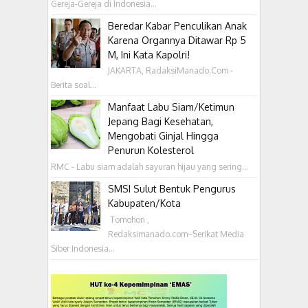
Gereja-Gereja di Indonesia...
Beredar Kabar Penculikan Anak
Karena Organnya Ditawar Rp 5
M, Ini Kata Kapolri!
JAKARTA, RadaksiManado.Com -
Berita soal...
Manfaat Labu Siam/Ketimun
Jepang Bagi Kesehatan,
Mengobati Ginjal Hingga
Penurun Kolesterol
RMC - Labu siam adalah sayuran hijau yang sering...
SMSI Sulut Bentuk Pengurus
Kabupaten/Kota
‎ Tomohon ,
Redaksimanado.com~Serikat Media
Siber Indonesia...