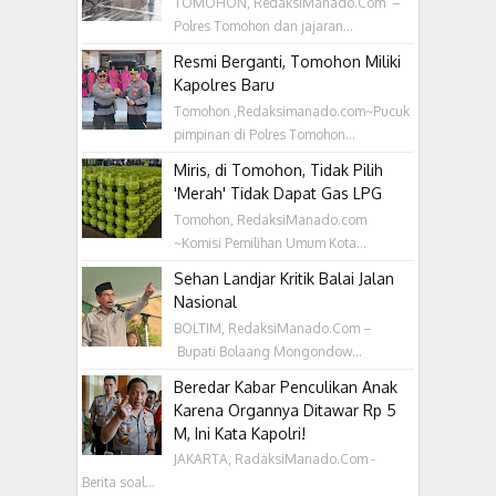
TOMOHON, RedaksiManado.Com –
Polres Tomohon dan jajaran...
Resmi Berganti, Tomohon Miliki
Kapolres Baru
Tomohon ,Redaksimanado.com~Pucuk
pimpinan di Polres Tomohon...
Miris, di Tomohon, Tidak Pilih
'Merah' Tidak Dapat Gas LPG
Tomohon, RedaksiManado.com
~Komisi Pemilihan Umum Kota...
Sehan Landjar Kritik Balai Jalan
Nasional
BOLTIM, RedaksiManado.Com –
Bupati Bolaang Mongondow...
Beredar Kabar Penculikan Anak
Karena Organnya Ditawar Rp 5
M, Ini Kata Kapolri!
JAKARTA, RadaksiManado.Com -
Berita soal...