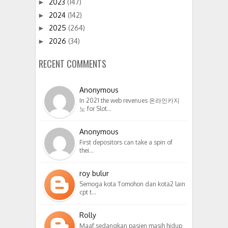
2023
(147)
►
2024
(142)
►
2025
(264)
►
2026
(34)
►
RECENT COMMENTS
Anonymous
In 2021 the web revenues 온라인카지
노 for Slot…
Anonymous
First depositors can take a spin of
thei…
roy bulur
Semoga kota Tomohon dan kota2 lain
cpt t…
Rolly
Maaf,sedangkan pasien masih hidup