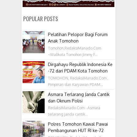
POPULAR POSTS
Pelatihan Pelopor Bagi Forum
Anak Tomohon
Tomohon,RedaksiManado.Com
~Walikota Tomohon Jimmy F...
Dirgahayu Republik Indonesia Ke
-72 dari PDAM Kota Tomohon
TOMOHON, RedaksiManado.Com ,
Pimpinan dan Karyawan PDAM...
Asmara Terlarang Janda Cantik
dan Oknum Polisi
RedaksiManado.Com - Asmara
terlarang janda cantik...
Polres Tomohon Kawal Pawai
Pembangunan HUT RI ke-72