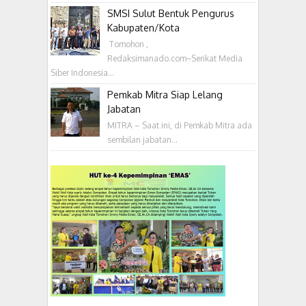
SMSI Sulut Bentuk Pengurus
Kabupaten/Kota
‎ Tomohon ,
Redaksimanado.com~Serikat Media
Siber Indonesia...
Pemkab Mitra Siap Lelang
Jabatan
MITRA – Saat ini, di Pemkab Mitra ada
sembilan jabatan...