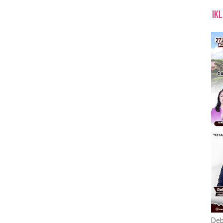
IK
Deb