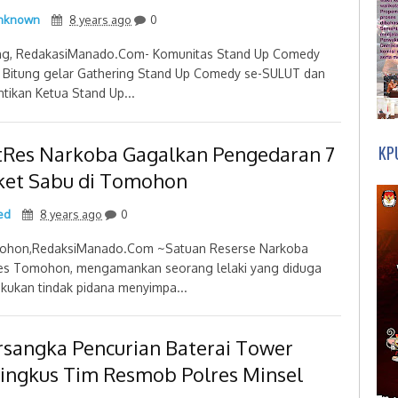
nknown
8 years ago
0
ng, RedakasiManado.Com- Komunitas Stand Up Comedy
 Bitung gelar Gathering Stand Up Comedy se-SULUT dan
ntikan Ketua Stand Up...
tRes Narkoba Gagalkan Pengedaran 7
KP
ket Sabu di Tomohon
ed
8 years ago
0
hon,RedaksiManado.Com ~Satuan Reserse Narkoba
es Tomohon, mengamankan seorang lelaki yang diduga
kukan tindak pidana menyimpa...
rsangka Pencurian Baterai Tower
ringkus Tim Resmob Polres Minsel