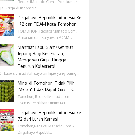
RedaksiManado.Com - Persekutuan
ja-Gereja di Indonesia...
Dirgahayu Republik Indonesia Ke
-72 dari PDAM Kota Tomohon
TOMOHON, RedaksiManado.Com ,
Pimpinan dan Karyawan PDAM...
Manfaat Labu Siam/Ketimun
Jepang Bagi Kesehatan,
Mengobati Ginjal Hingga
Penurun Kolesterol
- Labu siam adalah sayuran hijau yang sering...
Miris, di Tomohon, Tidak Pilih
'Merah' Tidak Dapat Gas LPG
Tomohon, RedaksiManado.com
~Komisi Pemilihan Umum Kota...
Dirgahayu Republik Indonesia ke-
72 dari Lurah Kamasi
Tomohon,Redaksi Manado.Com ~
Dirgahayu Republik...