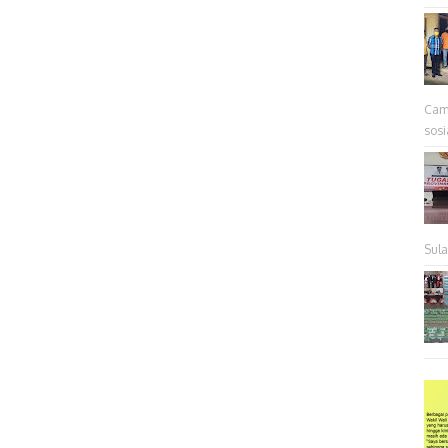
Cam
sosia
Sul