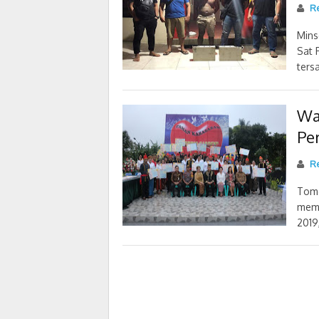
Re
Mins
Sat 
ters
Wa
Pe
R
Tomo
memp
2019