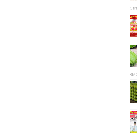
Gere
RMC 