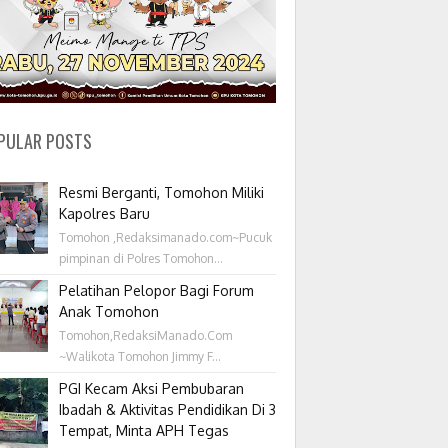
PULAR POSTS
Resmi Berganti, Tomohon Miliki
Kapolres Baru
Tomohon ,Redaksimanado.com~Pucuk
pimpinan di Polres Tomohon...
Pelatihan Pelopor Bagi Forum
Anak Tomohon
Tomohon,RedaksiManado.Com
~Walikota Tomohon Jimmy F...
PGI Kecam Aksi Pembubaran
Ibadah & Aktivitas Pendidikan Di 3
Tempat, Minta APH Tegas