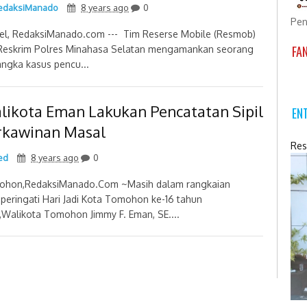
daksiManado
8 years ago
0
Pen
el, RedaksiManado.com --- Tim Reserse Mobile (Resmob)
FA
Reskrim Polres Minahasa Selatan mengamankan seorang
angka kasus pencu...
likota Eman Lakukan Pencatatan Sipil
EN
rkawinan Masal
Res
ed
8 years ago
0
hon,RedaksiManado.Com ~Masih dalam rangkaian
eringati Hari Jadi Kota Tomohon ke-16 tahun
,Walikota Tomohon Jimmy F. Eman, SE....