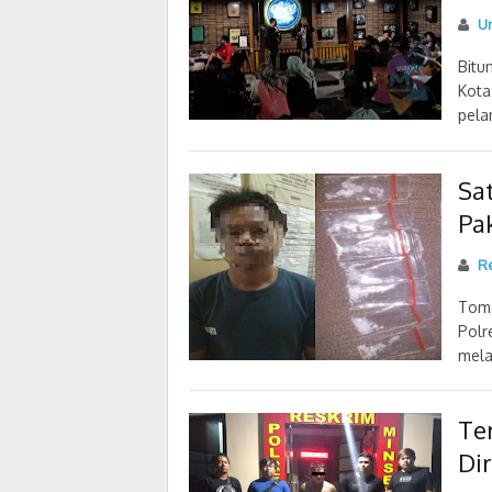
U
Bitu
Kota
pela
Sa
Pa
R
Tomo
Polr
mela
Te
Di