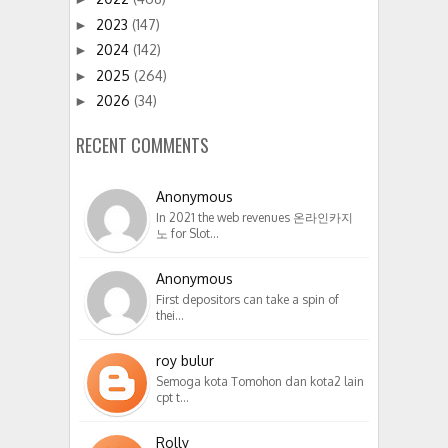
2023
(147)
►
2024
(142)
►
2025
(264)
►
2026
(34)
►
RECENT COMMENTS
Anonymous
In 2021 the web revenues 온라인카지
노 for Slot…
Anonymous
First depositors can take a spin of
thei…
roy bulur
Semoga kota Tomohon dan kota2 lain
cpt t…
Rolly