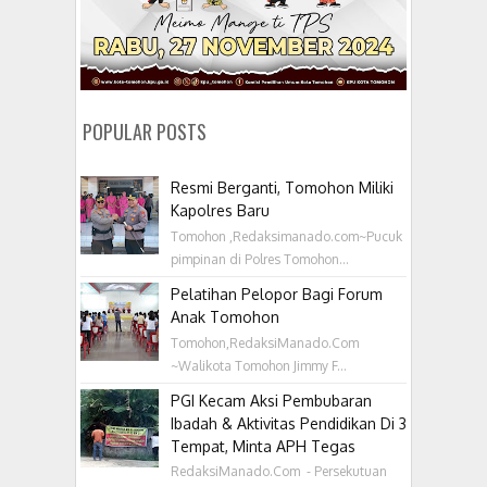
POPULAR POSTS
Resmi Berganti, Tomohon Miliki
Kapolres Baru
Tomohon ,Redaksimanado.com~Pucuk
pimpinan di Polres Tomohon...
Pelatihan Pelopor Bagi Forum
Anak Tomohon
Tomohon,RedaksiManado.Com
~Walikota Tomohon Jimmy F...
PGI Kecam Aksi Pembubaran
Ibadah & Aktivitas Pendidikan Di 3
Tempat, Minta APH Tegas
RedaksiManado.Com - Persekutuan