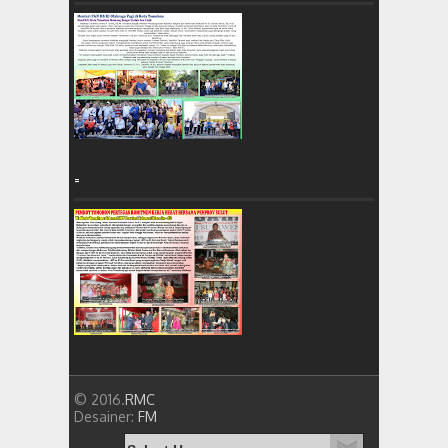
=
© 2016.
RMC
Desainer:
FM