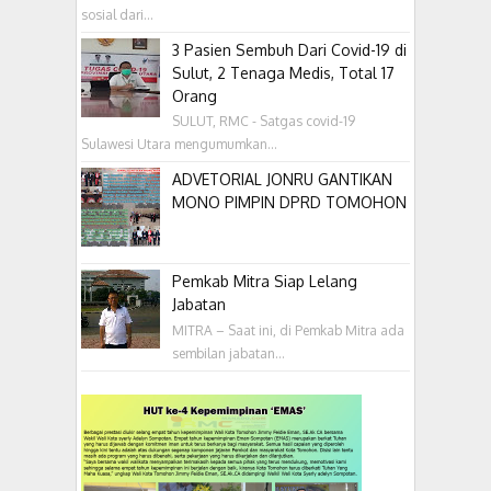
sosial dari...
3 Pasien Sembuh Dari Covid-19 di
Sulut, 2 Tenaga Medis, Total 17
Orang
SULUT, RMC - Satgas covid-19
Sulawesi Utara mengumumkan...
ADVETORIAL JONRU GANTIKAN
MONO PIMPIN DPRD TOMOHON
Pemkab Mitra Siap Lelang
Jabatan
MITRA – Saat ini, di Pemkab Mitra ada
sembilan jabatan...