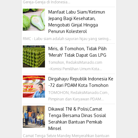
Gereja-Gereja di Indonesia...
Manfaat Labu Siam/Ketimun
Jepang Bagi Kesehatan,
Mengobati Ginjal Hingga
Penurun Kolesterol
RMC - Labu siam adalah sayuran hijau yang sering...
Miris, di Tomohon, Tidak Pilih
'Merah' Tidak Dapat Gas LPG
Tomohon, RedaksiManado.com
~Komisi Pemilihan Umum Kota...
Dirgahayu Republik Indonesia Ke
-72 dari PDAM Kota Tomohon
TOMOHON, RedaksiManado.Com ,
Pimpinan dan Karyawan PDAM...
Dikawal TNI & Polisi,Camat
Tenga Bersama Dinas Sosial
Serahkan Bantuan Pemkab
Minsel
Camat Tenga Selvie Mandey Menyerahkan bantuan