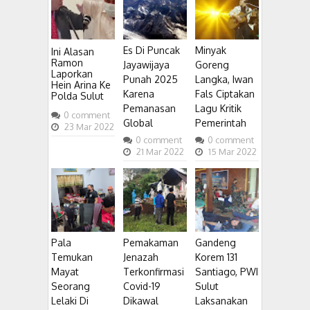
Es Di Puncak
Minyak
Ini Alasan
Ramon
Jayawijaya
Goreng
Laporkan
Punah 2025
Langka, Iwan
Hein Arina Ke
Karena
Fals Ciptakan
Polda Sulut
Pemanasan
Lagu Kritik
0
comment
Global
Pemerintah
23
Mar
2022
0
comment
0
comment
21
Mar
2022
15
Mar
2022
Pala
Pemakaman
Gandeng
Temukan
Jenazah
Korem 131
Mayat
Terkonfirmasi
Santiago, PWI
Seorang
Covid-19
Sulut
Lelaki Di
Dikawal
Laksanakan