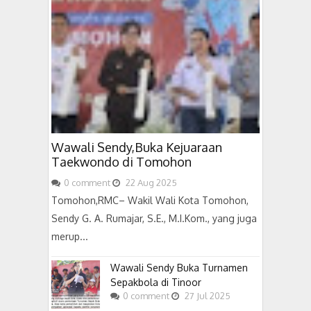
Wawali Sendy,Buka Kejuaraan
Taekwondo di Tomohon
0
comment
22
Aug
2025
Tomohon,RMC– Wakil Wali Kota Tomohon,
Sendy G. A. Rumajar, S.E., M.I.Kom., yang juga
merup...
Wawali Sendy Buka Turnamen
Sepakbola di Tinoor
0
comment
27
Jul
2025