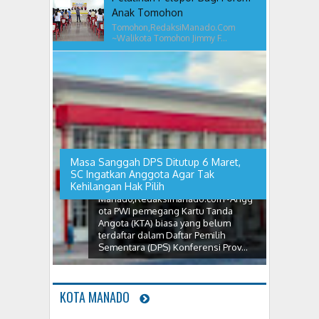
Anak Tomohon
Tomohon,RedaksiManado.Com
~Walikota Tomohon Jimmy F...
Masa Sanggah DPS Ditutup 6 Maret,
SC Ingatkan Anggota Agar Tak
Kehilangan Hak Pilih
Manado,Redaksimanado.com~Angg
ota PWI pemegang Kartu Tanda
Angota (KTA) biasa yang belum
terdaftar dalam Daftar Pemilih
Sementara (DPS) Konferensi Prov...
KOTA MANADO