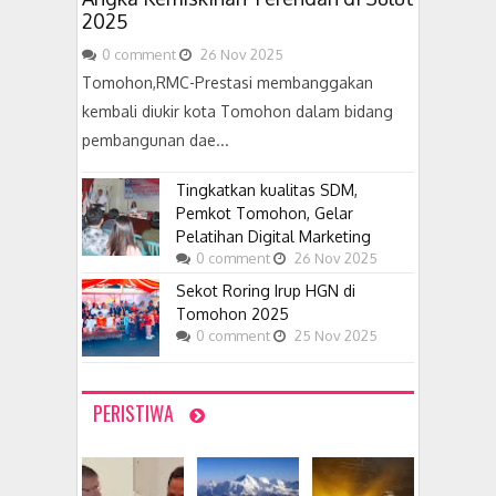
2025
0
comment
26
Nov
2025
Tomohon,RMC-Prestasi membanggakan
kembali diukir kota Tomohon dalam bidang
pembangunan dae...
Tingkatkan kualitas SDM,
Pemkot Tomohon, Gelar
Pelatihan Digital Marketing
0
comment
26
Nov
2025
Sekot Roring Irup HGN di
Tomohon 2025
0
comment
25
Nov
2025
PERISTIWA