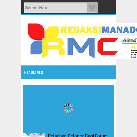
HEADLINES
12:37 PM
Kapolres Tomohon, Inspektur Upacara Hari Bhayangkara 
Pelatihan Pelopor Bagi Forum