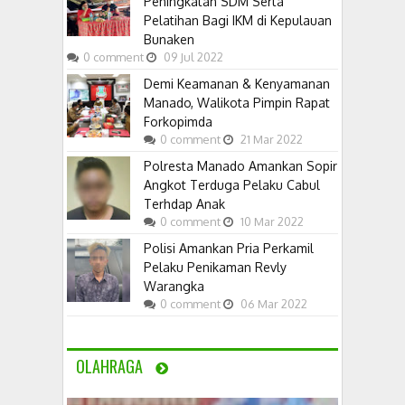
Peningkatan SDM Serta
Pelatihan Bagi IKM di Kepulauan
Bunaken
0
comment
09
Jul
2022
Demi Keamanan & Kenyamanan
Manado, Walikota Pimpin Rapat
Forkopimda
0
comment
21
Mar
2022
Polresta Manado Amankan Sopir
Angkot Terduga Pelaku Cabul
Terhdap Anak
0
comment
10
Mar
2022
Polisi Amankan Pria Perkamil
Pelaku Penikaman Revly
Warangka
0
comment
06
Mar
2022
OLAHRAGA