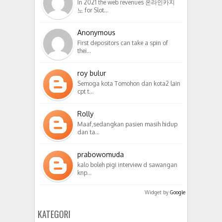
In 2021 the web revenues 온라인카지
노 for Slot…
Anonymous
First depositors can take a spin of
thei…
roy bulur
Semoga kota Tomohon dan kota2 lain
cpt t…
Rolly
Maaf,sedangkan pasien masih hidup
dan ta…
prabowomuda
kalo boleh pigi interview d sawangan
knp…
Widget by
Google
KATEGORI