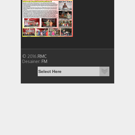
© 2016.
RMC
Desainer:
FM