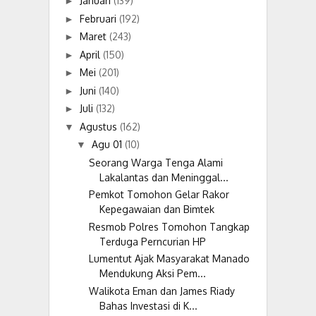
Januari
(139)
►
Februari
(192)
►
Maret
(243)
►
April
(150)
►
Mei
(201)
►
Juni
(140)
►
Juli
(132)
►
Agustus
(162)
▼
Agu 01
(10)
▼
Seorang Warga Tenga Alami
Lakalantas dan Meninggal...
Pemkot Tomohon Gelar Rakor
Kepegawaian dan Bimtek
Resmob Polres Tomohon Tangkap
Terduga Perncurian HP
Lumentut Ajak Masyarakat Manado
Mendukung Aksi Pem...
Walikota Eman dan James Riady
Bahas Investasi di K...