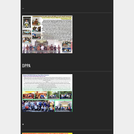
..
DPPA
=