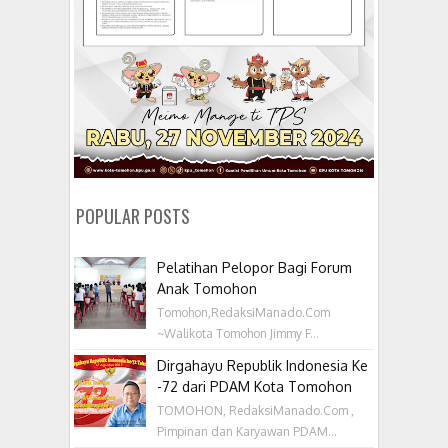
POPULAR POSTS
Pelatihan Pelopor Bagi Forum
Anak Tomohon
Tomohon,RedaksiManado.Com
~Walikota Tomohon Jimmy F...
Dirgahayu Republik Indonesia Ke
-72 dari PDAM Kota Tomohon
TOMOHON, RedaksiManado.Com ,
Pimpinan dan Karyawan PDAM...