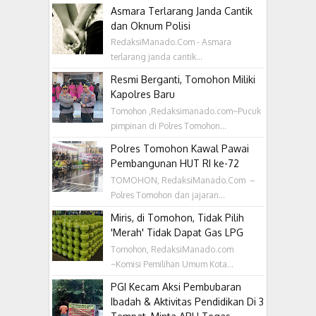
Asmara Terlarang Janda Cantik
dan Oknum Polisi
RedaksiManado.Com - Asmara
terlarang janda cantik...
Resmi Berganti, Tomohon Miliki
Kapolres Baru
Tomohon ,Redaksimanado.com~Pucuk
pimpinan di Polres Tomohon...
Polres Tomohon Kawal Pawai
Pembangunan HUT RI ke-72
TOMOHON, RedaksiManado.Com –
Polres Tomohon dan jajaran...
Miris, di Tomohon, Tidak Pilih
'Merah' Tidak Dapat Gas LPG
Tomohon, RedaksiManado.com
~Komisi Pemilihan Umum Kota...
PGI Kecam Aksi Pembubaran
Ibadah & Aktivitas Pendidikan Di 3