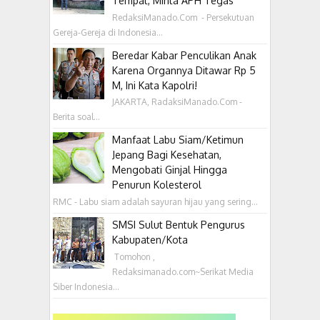
Tempat, Minta APH Tegas
RedaksiManado.Com - Persekutuan
Gereja-Gereja di Indonesia...
Beredar Kabar Penculikan Anak
Karena Organnya Ditawar Rp 5
M, Ini Kata Kapolri!
JAKARTA, RadaksiManado.Com -
Berita soal...
Manfaat Labu Siam/Ketimun
Jepang Bagi Kesehatan,
Mengobati Ginjal Hingga
Penurun Kolesterol
RMC - Labu siam adalah sayuran hijau yang sering...
SMSI Sulut Bentuk Pengurus
Kabupaten/Kota
‎ Tomohon ,
Redaksimanado.com~Serikat Media
Siber Indonesia...