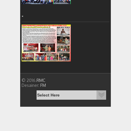
=
© 2016.
RMC
Desainer:
FM