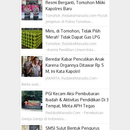
Resmi Berganti, Tomohon Miliki
Kapolres Baru
Tomohon ,Redaksimanado.com~Pucuk
pimpinan di Polres Tomohon...
Miris, di Tomohon, Tidak Pilih
'Merah' Tidak Dapat Gas LPG
Tomohon, RedaksiManado.com
~Komisi Pemilihan Umum Kota...
Beredar Kabar Penculikan Anak
Karena Organnya Ditawar Rp 5
M, Ini Kata Kapolri!
JAKARTA, RadaksiManado.Com -
Berita soal...
PGI Kecam Aksi Pembubaran
Ibadah & Aktivitas Pendidikan Di 3
Tempat, Minta APH Tegas
RedaksiManado.Com - Persekutuan
Gereja-Gereja di Indonesia...
SMSI Sulut Bentuk Pengurus