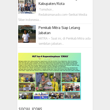
Kabupaten/Kota
‎ Tomohon ,
Redaksimanado.com~Serikat Media
Siber Indonesia...
Pemkab Mitra Siap Lelang
Jabatan
MITRA – Saat ini, di Pemkab Mitra ada
sembilan jabatan...
SOCIAL ICONS