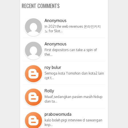
RECENT COMMENTS
Anonymous
In 2021 the web revenues 온라인카지
노 for Slot…
Anonymous
First depositors can take a spin of
thei…
roy bulur
Semoga kota Tomohon dan kota2 lain
cpt t…
Rolly
Maaf,sedangkan pasien masih hidup
dan ta…
prabowomuda
kalo boleh pigi interview d sawangan
knp…