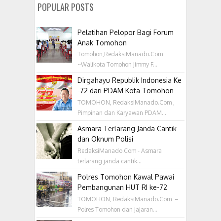
POPULAR POSTS
Pelatihan Pelopor Bagi Forum
Anak Tomohon
Tomohon,RedaksiManado.Com
~Walikota Tomohon Jimmy F...
Dirgahayu Republik Indonesia Ke
-72 dari PDAM Kota Tomohon
TOMOHON, RedaksiManado.Com ,
Pimpinan dan Karyawan PDAM...
Asmara Terlarang Janda Cantik
dan Oknum Polisi
RedaksiManado.Com - Asmara
terlarang janda cantik...
Polres Tomohon Kawal Pawai
Pembangunan HUT RI ke-72
TOMOHON, RedaksiManado.Com –
Polres Tomohon dan jajaran...