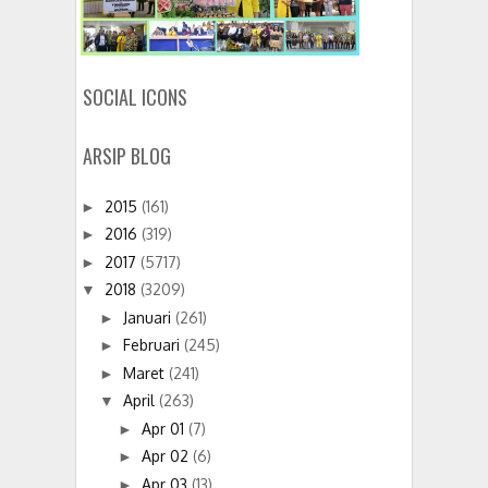
SOCIAL ICONS
ARSIP BLOG
2015
(161)
►
2016
(319)
►
2017
(5717)
►
2018
(3209)
▼
Januari
(261)
►
Februari
(245)
►
Maret
(241)
►
April
(263)
▼
Apr 01
(7)
►
Apr 02
(6)
►
Apr 03
(13)
►