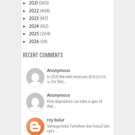
2021
(365)
►
2022
(468)
►
2023
(147)
►
2024
(142)
►
2025
(264)
►
2026
(34)
►
RECENT COMMENTS
Anonymous
In 2021 the web revenues 온라인카지
노 for Slot…
Anonymous
First depositors can take a spin of
thei…
roy bulur
Semoga kota Tomohon dan kota2 lain
cpt t…