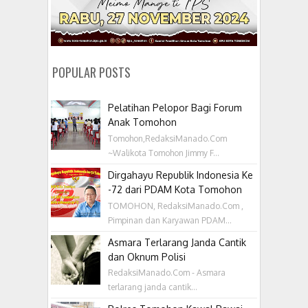
POPULAR POSTS
Pelatihan Pelopor Bagi Forum
Anak Tomohon
Tomohon,RedaksiManado.Com
~Walikota Tomohon Jimmy F...
Dirgahayu Republik Indonesia Ke
-72 dari PDAM Kota Tomohon
TOMOHON, RedaksiManado.Com ,
Pimpinan dan Karyawan PDAM...
Asmara Terlarang Janda Cantik
dan Oknum Polisi
RedaksiManado.Com - Asmara
terlarang janda cantik...