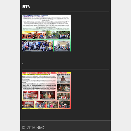
DPPA
=
© 2016.
RMC