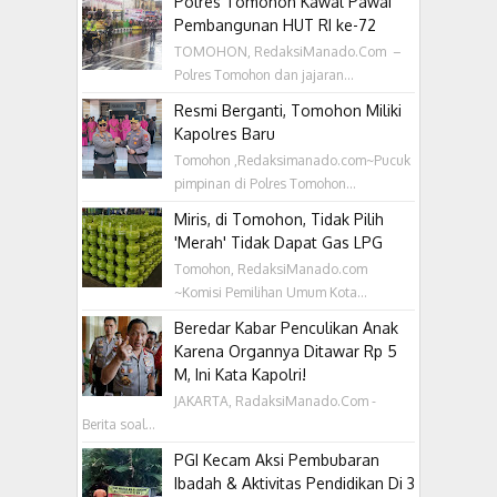
Polres Tomohon Kawal Pawai
Pembangunan HUT RI ke-72
TOMOHON, RedaksiManado.Com –
Polres Tomohon dan jajaran...
Resmi Berganti, Tomohon Miliki
Kapolres Baru
Tomohon ,Redaksimanado.com~Pucuk
pimpinan di Polres Tomohon...
Miris, di Tomohon, Tidak Pilih
'Merah' Tidak Dapat Gas LPG
Tomohon, RedaksiManado.com
~Komisi Pemilihan Umum Kota...
Beredar Kabar Penculikan Anak
Karena Organnya Ditawar Rp 5
M, Ini Kata Kapolri!
JAKARTA, RadaksiManado.Com -
Berita soal...
PGI Kecam Aksi Pembubaran
Ibadah & Aktivitas Pendidikan Di 3