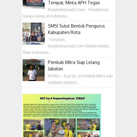
Tempat, Minta APH Tegas
RedaksiManado.Com - Persekutuan
Gereja-Gereja di Indonesia...
SMSI Sulut Bentuk Pengurus
Kabupaten/Kota
‎ Tomohon ,
Redaksimanado.com~Serikat Media
Siber Indonesia...
Pemkab Mitra Siap Lelang
Jabatan
MITRA – Saat ini, di Pemkab Mitra ada
sembilan jabatan...