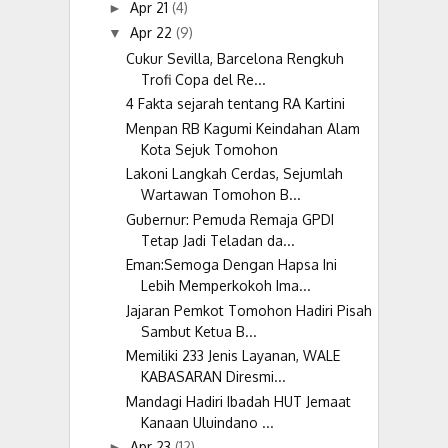
Apr 21
(4)
►
Apr 22
(9)
▼
Cukur Sevilla, Barcelona Rengkuh
Trofi Copa del Re...
4 Fakta sejarah tentang RA Kartini
Menpan RB Kagumi Keindahan Alam
Kota Sejuk Tomohon
Lakoni Langkah Cerdas, Sejumlah
Wartawan Tomohon B...
Gubernur: Pemuda Remaja GPDI
Tetap Jadi Teladan da...
Eman:Semoga Dengan Hapsa Ini
Lebih Memperkokoh Ima...
Jajaran Pemkot Tomohon Hadiri Pisah
Sambut Ketua B...
Memiliki 233 Jenis Layanan, WALE
KABASARAN Diresmi...
Mandagi Hadiri Ibadah HUT Jemaat
Kanaan Uluindano ...
Apr 23
(12)
►