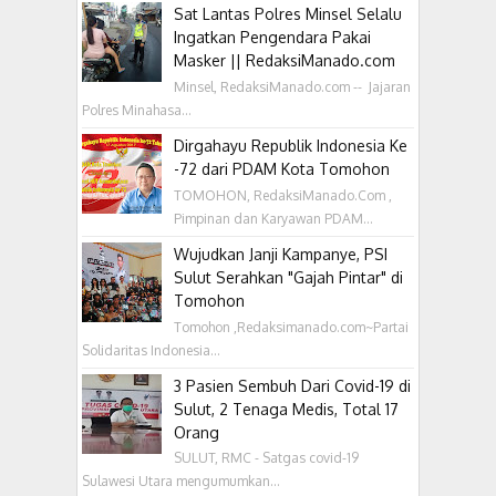
Sat Lantas Polres Minsel Selalu
Ingatkan Pengendara Pakai
Masker || RedaksiManado.com
Minsel, RedaksiManado.com -- Jajaran
Polres Minahasa...
Dirgahayu Republik Indonesia Ke
-72 dari PDAM Kota Tomohon
TOMOHON, RedaksiManado.Com ,
Pimpinan dan Karyawan PDAM...
Wujudkan Janji Kampanye, PSI
Sulut Serahkan "Gajah Pintar" di
Tomohon
Tomohon ,Redaksimanado.com~Partai
Solidaritas Indonesia...
3 Pasien Sembuh Dari Covid-19 di
Sulut, 2 Tenaga Medis, Total 17
Orang
SULUT, RMC - Satgas covid-19
Sulawesi Utara mengumumkan...