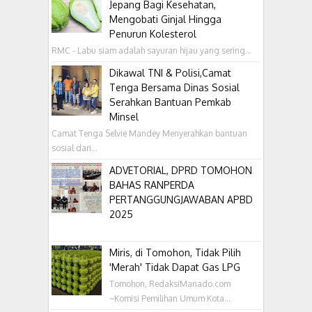
Jepang Bagi Kesehatan,
Mengobati Ginjal Hingga
Penurun Kolesterol
RMC - Labu siam adalah sayuran hijau yang sering...
Dikawal TNI & Polisi,Camat
Tenga Bersama Dinas Sosial
Serahkan Bantuan Pemkab
Minsel
Camat Tenga Selvie Mandey Menyerahkan bantuan
sosial dari...
ADVETORIAL, DPRD TOMOHON
BAHAS RANPERDA
PERTANGGUNGJAWABAN APBD
2025
Miris, di Tomohon, Tidak Pilih
'Merah' Tidak Dapat Gas LPG
Tomohon, RedaksiManado.com
~Komisi Pemilihan Umum Kota...