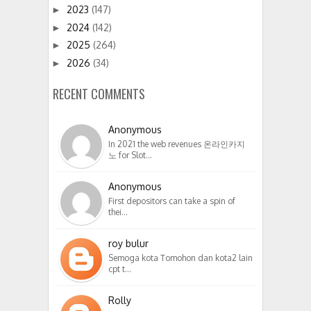
2023
(147)
►
2024
(142)
►
2025
(264)
►
2026
(34)
►
RECENT COMMENTS
Anonymous
In 2021 the web revenues 온라인카지
노 for Slot…
Anonymous
First depositors can take a spin of
thei…
roy bulur
Semoga kota Tomohon dan kota2 lain
cpt t…
Rolly