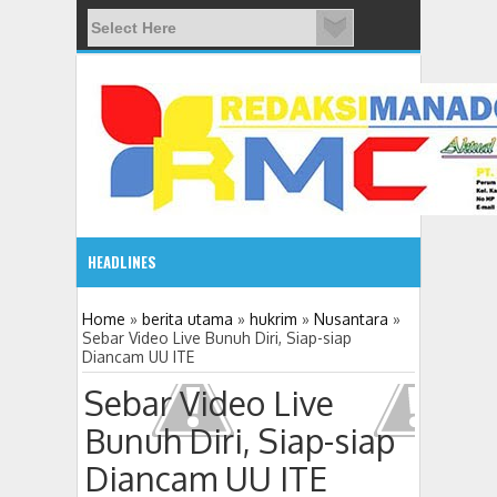
HEADLINES
08:03 AM
Home
»
berita utama
»
hukrim
»
Nusantara
»
Sebar Video Live Bunuh Diri, Siap-siap
Diancam UU ITE
ADVETORIAL JONRU GANTIKAN MONO PIMPIN DPRD TO
Sebar Video Live
Bunuh Diri, Siap-siap
Diancam UU ITE