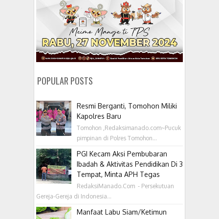
POPULAR POSTS
Resmi Berganti, Tomohon Miliki
Kapolres Baru
Tomohon ,Redaksimanado.com~Pucuk
pimpinan di Polres Tomohon...
PGI Kecam Aksi Pembubaran
Ibadah & Aktivitas Pendidikan Di 3
Tempat, Minta APH Tegas
RedaksiManado.Com - Persekutuan
Gereja-Gereja di Indonesia...
Manfaat Labu Siam/Ketimun