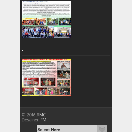
=
© 2016.
RMC
Desainer:
FM