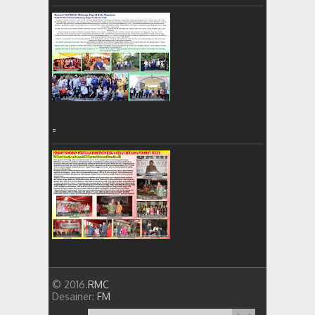
=
© 2016.
RMC
Desainer:
FM