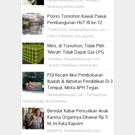
RedaksiManado.Com - Asmara
terlarang janda cantik...
Polres Tomohon Kawal Pawai
Pembangunan HUT RI ke-72
TOMOHON, RedaksiManado.Com –
Polres Tomohon dan jajaran...
Miris, di Tomohon, Tidak Pilih
'Merah' Tidak Dapat Gas LPG
Tomohon, RedaksiManado.com
~Komisi Pemilihan Umum Kota...
PGI Kecam Aksi Pembubaran
Ibadah & Aktivitas Pendidikan Di 3
Tempat, Minta APH Tegas
RedaksiManado.Com - Persekutuan
Gereja-Gereja di Indonesia...
Beredar Kabar Penculikan Anak
Karena Organnya Ditawar Rp 5
M, Ini Kata Kapolri!
JAKARTA, RadaksiManado.Com -