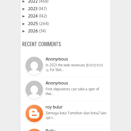
2022
(468)
►
2023
(147)
►
2024
(142)
►
2025
(264)
►
2026
(34)
►
RECENT COMMENTS
Anonymous
In 2021 the web revenues 온라인카지
노 for Slot…
Anonymous
First depositors can take a spin of
thei…
roy bulur
Semoga kota Tomohon dan kota2 lain
cpt t…
Rolly