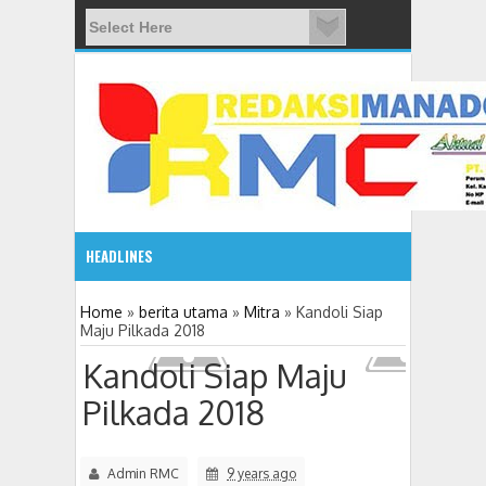
HEADLINES
08:03 AM
Home
»
berita utama
»
Mitra
»
Kandoli Siap
Maju Pilkada 2018
ADVETORIAL JONRU GANTIKAN MONO PIMPIN DPRD TO
Kandoli Siap Maju
Pilkada 2018
Admin RMC
9 years ago