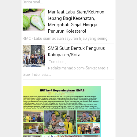
Berita soal...
Manfaat Labu Siam/Ketimun
Jepang Bagi Kesehatan,
Mengobati Ginjal Hingga
Penurun Kolesterol
RMC - Labu siam adalah sayuran hijau yang sering...
SMSI Sulut Bentuk Pengurus
Kabupaten/Kota
‎ Tomohon ,
Redaksimanado.com~Serikat Media
Siber Indonesia...