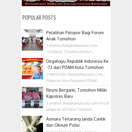
POPULAR POSTS
Pelatihan Pelopor Bagi Forum
Anak Tomohon
Tomohon,RedaksiManado.Com
~Walikota Tomohon Jimmy F...
Dirgahayu Republik Indonesia Ke
-72 dari PDAM Kota Tomohon
TOMOHON, RedaksiManado.Com ,
Pimpinan dan Karyawan PDAM...
Resmi Berganti, Tomohon Miliki
Kapolres Baru
Tomohon ,Redaksimanado.com~Pucuk
pimpinan di Polres Tomohon...
Asmara Terlarang Janda Cantik
dan Oknum Polisi