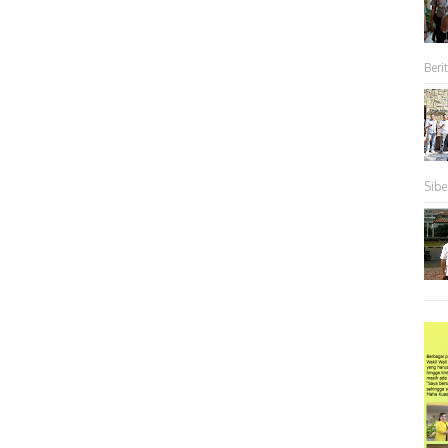
Berit
Sibe