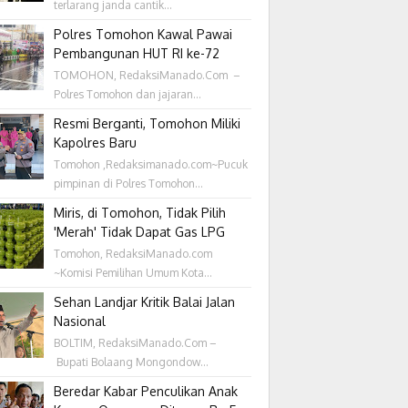
terlarang janda cantik...
Polres Tomohon Kawal Pawai
Pembangunan HUT RI ke-72
TOMOHON, RedaksiManado.Com –
Polres Tomohon dan jajaran...
Resmi Berganti, Tomohon Miliki
Kapolres Baru
Tomohon ,Redaksimanado.com~Pucuk
pimpinan di Polres Tomohon...
Miris, di Tomohon, Tidak Pilih
'Merah' Tidak Dapat Gas LPG
Tomohon, RedaksiManado.com
~Komisi Pemilihan Umum Kota...
Sehan Landjar Kritik Balai Jalan
Nasional
BOLTIM, RedaksiManado.Com –
Bupati Bolaang Mongondow...
Beredar Kabar Penculikan Anak