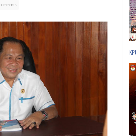
comments
KP