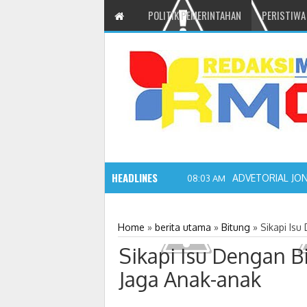
POLITIK PEMERINTAHAN
PERISTIWA
HEADLINES
ADVETORIAL JO
08:03 AM
Home
»
berita utama
»
Bitung
»
Sikapi Is
Sikapi Isu Dengan 
Jaga Anak-anak