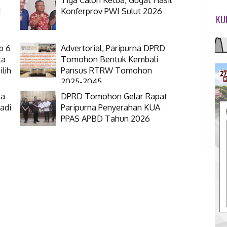
N
Konferprov PWI Sulut 2026
KU
p 6
Advertorial, Paripurna DPRD
ta
Tomohon Bentuk Kembali
lih
Pansus RTRW Tomohon
2025-2045
na
DPRD Tomohon Gelar Rapat
adi
Paripurna Penyerahan KUA
PPAS APBD Tahun 2026