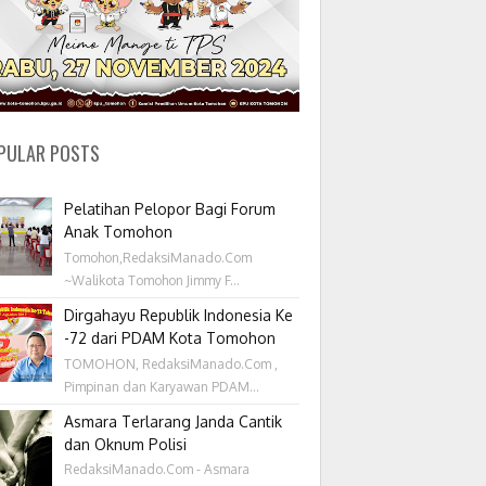
PULAR POSTS
Pelatihan Pelopor Bagi Forum
Anak Tomohon
Tomohon,RedaksiManado.Com
~Walikota Tomohon Jimmy F...
Dirgahayu Republik Indonesia Ke
-72 dari PDAM Kota Tomohon
TOMOHON, RedaksiManado.Com ,
Pimpinan dan Karyawan PDAM...
Asmara Terlarang Janda Cantik
dan Oknum Polisi
RedaksiManado.Com - Asmara