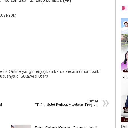
an bersama sama,” tutup Lomban.
(PP)
IK
3/21/2017
dia Online yang menyajikan berita secara umum baik
hususnya di Sulawesi Utara
»
Previous
nd
TP-PKK Sulut Perkuat Akselerasi Program
Deb
Tiga Calon Ketua, Gugat Hasil