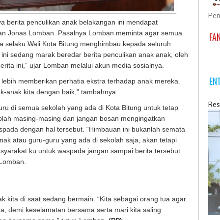
Pen
a berita penculikan anak belakangan ini mendapat
liaan Jonas Lomban. Pasalnya Lomban meminta agar semua
FA
ya selaku Wali Kota Bitung menghimbau kepada seluruh
 ini sedang marak beredar berita penculikan anak anak, oleh
erita ini,” ujar Lomban melalui akun media sosialnya.
EN
lebih memberikan perhatia ekstra terhadap anak mereka.
ak-anak kita dengan baik,” tambahnya.
Res
u di semua sekolah yang ada di Kota Bitung untuk tetap
olah masing-masing dan jangan bosan mengingatkan
aspada dengan hal tersebut. “Himbauan ini bukanlah semata
nak atau guru-guru yang ada di sekolah saja, akan tetapi
syarakat ku untuk waspada jangan sampai berita tersebut
a Lomban.
 kita di saat sedang bermain. “Kita sebagai orang tua agar
ita, demi keselamatan bersama serta mari kita saling