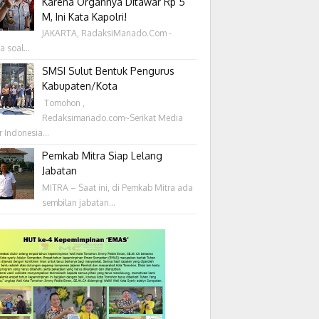
Karena Organnya Ditawar Rp 5
M, Ini Kata Kapolri!
JAKARTA, RadaksiManado.Com -
a soal...
SMSI Sulut Bentuk Pengurus
Kabupaten/Kota
‎ Tomohon ,
Redaksimanado.com~Serikat Media
r Indonesia...
Pemkab Mitra Siap Lelang
Jabatan
MITRA – Saat ini, di Pemkab Mitra ada
sembilan jabatan...