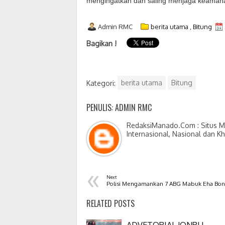
mengingatkan dan saling menjaga keaman
Admin RMC
berita utama
,
Bitung
Bagikan !
Kategori:
berita utama
Bitung
PENULIS: ADMIN RMC
RedaksiManado.Com : Situs Me
Internasional, Nasional dan K
«
Next
Polisi Mengamankan 7 ABG Mabuk Eha Bo
RELATED POSTS
ADVETORIAL JONRU