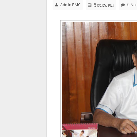
Admin RMC
9 years ago
0 No 