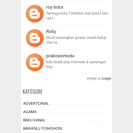
roy bulur
Semoga kota Tomohon dan kota2 lain
cpt t…
Rolly
Maaf,sedangkan pasien masih hidup
dan ta…
prabowomuda
kalo boleh pigi interview d sawangan
knp…
Widget by
Google
KATEGORI
ADVERTORIAL
AGAMA
BAKU KANAL
BAWASLU TOMOHON