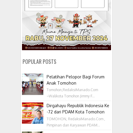
POPULAR POSTS
Pelatihan Pelopor Bagi Forum
Anak Tomohon
Tomohon,RedaksiManado.Com
~Walikota Tomohon Jimmy F...
Dirgahayu Republik Indonesia Ke
-72 dari PDAM Kota Tomohon
TOMOHON, RedaksiManado.Com ,
Pimpinan dan Karyawan PDAM...