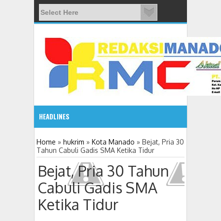
HEADLINES
08:03 AM
Home
»
hukrim
»
Kota Manado
»
Bejat, Pria 30
Tahun Cabuli Gadis SMA Ketika Tidur
ADVETORIAL JONRU GANTIKAN MONO PIMPIN DPRD TO
Bejat, Pria 30 Tahun
Cabuli Gadis SMA
Ketika Tidur