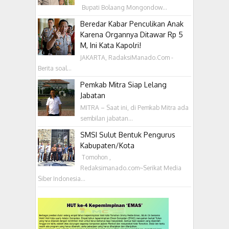
Bupati Bolaang Mongondow...
Beredar Kabar Penculikan Anak
Karena Organnya Ditawar Rp 5
M, Ini Kata Kapolri!
JAKARTA, RadaksiManado.Com -
Berita soal...
Pemkab Mitra Siap Lelang
Jabatan
MITRA – Saat ini, di Pemkab Mitra ada
sembilan jabatan...
SMSI Sulut Bentuk Pengurus
Kabupaten/Kota
‎ Tomohon ,
Redaksimanado.com~Serikat Media
Siber Indonesia...