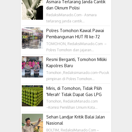
Asmara Terlarang Janda Cantik
dan Oknum Polisi
RedaksiManado.Com - Asmara
terlarang janda cantik...
Polres Tomohon Kawal Pawai
Pembangunan HUT RI ke-72
TOMOHON, RedaksiManado.Com –
Polres Tomohon dan jajaran...
Resmi Berganti, Tomohon Miliki
Kapolres Baru
Tomohon ,Redaksimanado.com~Pucuk
pimpinan di Polres Tomohon...
Miris, di Tomohon, Tidak Pilih
'Merah' Tidak Dapat Gas LPG
Tomohon, RedaksiManado.com
~Komisi Pemilihan Umum Kota...
Sehan Landjar Kritik Balai Jalan
Nasional
BOLTIM, RedaksiManado.Com –