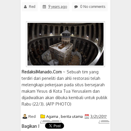
Red
9 years ago
0 No comments
RedaksiManado.Com
~ Sebuah tim yang
terdiri dari peneliti dan ahli restorasi telah
melengkapi pekerjaan pada situs bersejarah
makam Yesus di Kota Tua Yerusalem dan
dijadwalkan akan dibuka kembali untuk publik
Rabu (22/3). (AFP PHOTO)
Red
Agama
,
berita utama
3/21/2017
Bagikan !