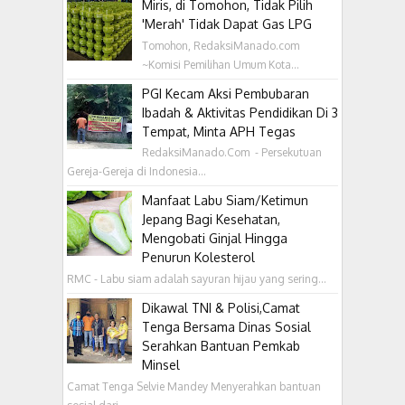
Miris, di Tomohon, Tidak Pilih
'Merah' Tidak Dapat Gas LPG
Tomohon, RedaksiManado.com
~Komisi Pemilihan Umum Kota...
PGI Kecam Aksi Pembubaran
Ibadah & Aktivitas Pendidikan Di 3
Tempat, Minta APH Tegas
RedaksiManado.Com - Persekutuan
Gereja-Gereja di Indonesia...
Manfaat Labu Siam/Ketimun
Jepang Bagi Kesehatan,
Mengobati Ginjal Hingga
Penurun Kolesterol
RMC - Labu siam adalah sayuran hijau yang sering...
Dikawal TNI & Polisi,Camat
Tenga Bersama Dinas Sosial
Serahkan Bantuan Pemkab
Minsel
Camat Tenga Selvie Mandey Menyerahkan bantuan