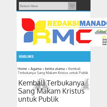
HEADLINES
08:03 AM
Home
»
Agama
»
berita utama
»
Kembali
Terbukanya Sang Makam Kristus untuk Publik
ADVETORIAL JONRU GANTIKAN MONO PIMPIN DPRD TO
Kembali Terbukanya
Sang Makam Kristus
untuk Publik