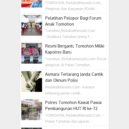
TOMOHON, RedaksiManado.Com ,
Pimpinan dan Karyawan PDAM...
Pelatihan Pelopor Bagi Forum
Anak Tomohon
Tomohon,RedaksiManado.Com
~Walikota Tomohon Jimmy F...
Resmi Berganti, Tomohon Miliki
Kapolres Baru
Tomohon ,Redaksimanado.com~Pucuk
pimpinan di Polres Tomohon...
Asmara Terlarang Janda Cantik
dan Oknum Polisi
RedaksiManado.Com - Asmara
terlarang janda cantik...
Polres Tomohon Kawal Pawai
Pembangunan HUT RI ke-72
TOMOHON, RedaksiManado.Com –
Polres Tomohon dan jajaran...