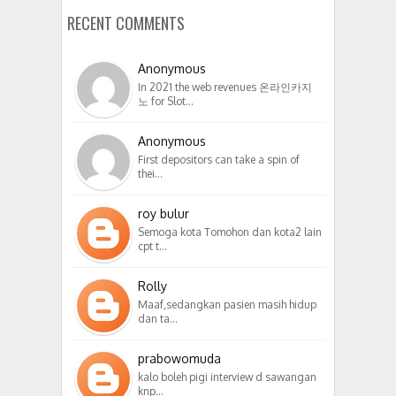
RECENT COMMENTS
Anonymous
In 2021 the web revenues 온라인카지
노 for Slot…
Anonymous
First depositors can take a spin of
thei…
roy bulur
Semoga kota Tomohon dan kota2 lain
cpt t…
Rolly
Maaf,sedangkan pasien masih hidup
dan ta…
prabowomuda
kalo boleh pigi interview d sawangan
knp…