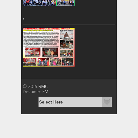
=
© 2016.
RMC
Desainer:
FM