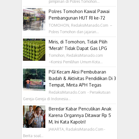
pimpinan di Polres Tomohon...
Polres Tomohon Kawal Pawai
Pembangunan HUT RI ke-72
TOMOHON, RedaksiManado.Com –
Polres Tomohon dan jajaran...
Miris, di Tomohon, Tidak Pilih
'Merah' Tidak Dapat Gas LPG
Tomohon, RedaksiManado.com
~Komisi Pemilihan Umum Kota...
PGI Kecam Aksi Pembubaran
Ibadah & Aktivitas Pendidikan Di 3
Tempat, Minta APH Tegas
RedaksiManado.Com - Persekutuan
Gereja-Gereja di Indonesia...
Beredar Kabar Penculikan Anak
Karena Organnya Ditawar Rp 5
M, Ini Kata Kapolri!
JAKARTA, RadaksiManado.Com -
Berita soal...