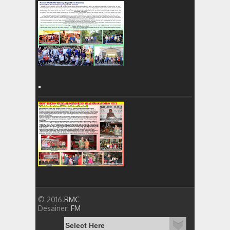
=
© 2016.
RMC
Desainer:
FM