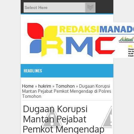
HEADLINES
08:03 AM
Home
»
hukrim
»
Tomohon
»
Dugaan Korupsi
Mantan Pejabat Pemkot Mengendap di Polres
Tomohon
ADVETORIAL JONRU GANTIKAN MONO PIMPIN DPRD TO
Dugaan Korupsi
Mantan Pejabat
Pemkot Mengendap