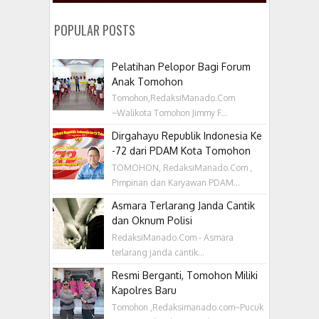
POPULAR POSTS
Pelatihan Pelopor Bagi Forum
Anak Tomohon
Tomohon,RedaksiManado.Com
~Walikota Tomohon Jimmy F...
Dirgahayu Republik Indonesia Ke
-72 dari PDAM Kota Tomohon
TOMOHON, RedaksiManado.Com ,
Pimpinan dan Karyawan PDAM...
Asmara Terlarang Janda Cantik
dan Oknum Polisi
RedaksiManado.Com - Asmara
terlarang janda cantik...
Resmi Berganti, Tomohon Miliki
Kapolres Baru
Tomohon ,Redaksimanado.com~Pucuk