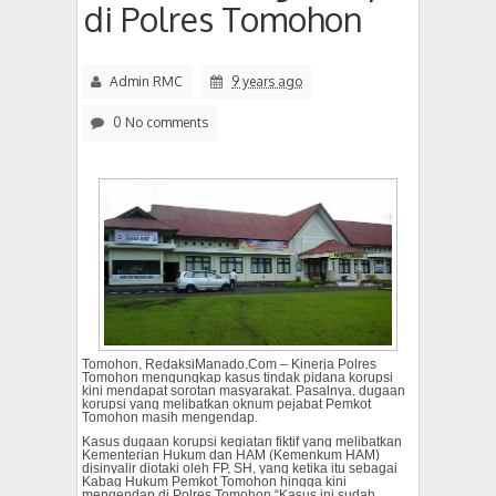
di Polres Tomohon
Admin RMC
9 years ago
0 No comments
Tomohon, RedaksiManado.Com
– Kinerja Polres
Tomohon mengungkap kasus tindak pidana korupsi
kini mendapat sorotan masyarakat. Pasalnya, dugaan
korupsi yang melibatkan oknum pejabat Pemkot
Tomohon masih mengendap.
Kasus dugaan korupsi kegiatan fiktif yang melibatkan
Kementerian Hukum dan HAM (Kemenkum HAM)
disinyalir diotaki oleh FP, SH, yang ketika itu sebagai
Kabag Hukum Pemkot Tomohon hingga kini
mengendap di Polres Tomohon.
“Kasus ini sudah