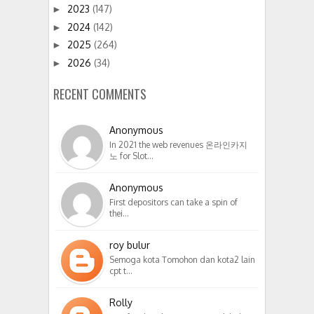
2023
(147)
►
2024
(142)
►
2025
(264)
►
2026
(34)
►
RECENT COMMENTS
Anonymous
In 2021 the web revenues 온라인카지
노 for Slot…
Anonymous
First depositors can take a spin of
thei…
roy bulur
Semoga kota Tomohon dan kota2 lain
cpt t…
Rolly