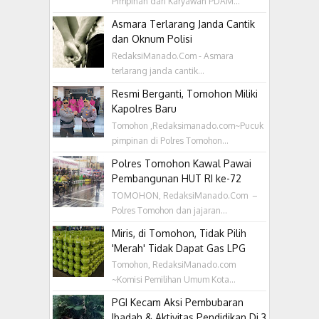
Pimpinan dan Karyawan PDAM...
Asmara Terlarang Janda Cantik
dan Oknum Polisi
RedaksiManado.Com - Asmara
terlarang janda cantik...
Resmi Berganti, Tomohon Miliki
Kapolres Baru
Tomohon ,Redaksimanado.com~Pucuk
pimpinan di Polres Tomohon...
Polres Tomohon Kawal Pawai
Pembangunan HUT RI ke-72
TOMOHON, RedaksiManado.Com –
Polres Tomohon dan jajaran...
Miris, di Tomohon, Tidak Pilih
'Merah' Tidak Dapat Gas LPG
Tomohon, RedaksiManado.com
~Komisi Pemilihan Umum Kota...
PGI Kecam Aksi Pembubaran
Ibadah & Aktivitas Pendidikan Di 3