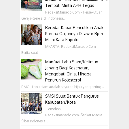
Tempat, Minta APH Tegas
RedaksiManado.Com - Persekutuan
Gereja-Gereja di Indonesia...
Beredar Kabar Penculikan Anak
Karena Organnya Ditawar Rp 5
M, Ini Kata Kapolri!
JAKARTA, RadaksiManado.Com -
Berita soal...
Manfaat Labu Siam/Ketimun
Jepang Bagi Kesehatan,
Mengobati Ginjal Hingga
Penurun Kolesterol
RMC - Labu siam adalah sayuran hijau yang sering...
SMSI Sulut Bentuk Pengurus
Kabupaten/Kota
‎ Tomohon ,
Redaksimanado.com~Serikat Media
Siber Indonesia...