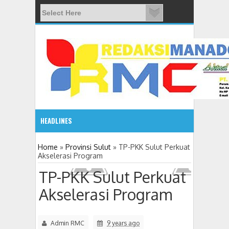
HEADLINES
08:03 AM
Home
»
Provinsi Sulut
»
TP-PKK Sulut Perkuat
Akselerasi Program
ADVETORIAL JONRU GANTIKAN MONO PIMPIN DPRD TO
TP-PKK Sulut Perkuat
Akselerasi Program
Admin RMC
9 years ago