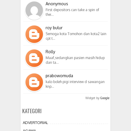
Anonymous
First depositors can take a spin of
thei…
roy bulur
Semoga kota Tomohon dan kota2 lain
cpt t…
Rolly
Maaf,sedangkan pasien masih hidup
dan ta…
prabowomuda
kalo boleh pigi interview d sawangan
knp…
Widget by
Google
KATEGORI
ADVERTORIAL
AGAMA