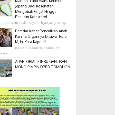
Manfaat Labu Siam/Ketimun
Jepang Bagi Kesehatan,
Mengobati Ginjal Hingga
Penurun Kolesterol
- Labu siam adalah sayuran hijau yang sering...
Beredar Kabar Penculikan Anak
Karena Organnya Ditawar Rp 5
M, Ini Kata Kapolri!
JAKARTA, RadaksiManado.Com -
a soal...
ADVETORIAL JONRU GANTIKAN
MONO PIMPIN DPRD TOMOHON