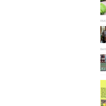
RMC 
Berit