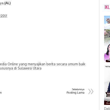
nya.
(AL)
IK
/2017
dia Online yang menyajikan berita secara umum baik
hususnya di Sulawesi Utara
»
Sebelumnya
an
Posting Lama
Deb