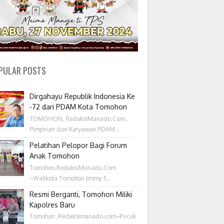
PULAR POSTS
Dirgahayu Republik Indonesia Ke
-72 dari PDAM Kota Tomohon
TOMOHON, RedaksiManado.Com ,
Pimpinan dan Karyawan PDAM...
Pelatihan Pelopor Bagi Forum
Anak Tomohon
Tomohon,RedaksiManado.Com
~Walikota Tomohon Jimmy F...
Resmi Berganti, Tomohon Miliki
Kapolres Baru
Tomohon ,Redaksimanado.com~Pucuk