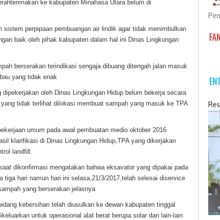
erahterimakan ke kabupaten Minahasa Utara belum di
Pen
sistem perpipaan pembuangan air lindik agar tidak menimbulkan
FA
ngan baik oleh pihak kabupaten dalam hal ini Dinas Lingkungan
mpah berserakan terindikasi sengaja dibuang ditengah jalan masuk
bau yang tidak enak
EN
g dipekerjakan oleh Dinas Lingkungan Hidup belum bekerja secara
yang tidak terlihat dilokasi membuat sampah yang masuk ke TPA
Res
pekerjaan umum pada awal pembuatan medio oktober 2016
sil klarifikasi di Dinas Lingkungan Hidup,TPA yang dikerjakan
ol landfill.
saat dikonfirmasi mengatakan bahwa eksavator yang dipakai pada
tiga hari namun hari ini selasa,21/3/2017,telah selesai diservice
sampah yang berserakan jelasnya
idang kebersihan telah diusulkan ke dewan kabupaten tinggal
keluarkan untuk operasional alat berat berupa solar dan lain-lain