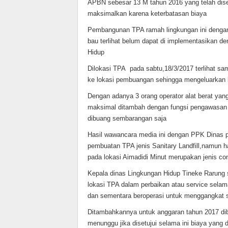
APBN sebesar 13 M tahun 2016 yang telah dis
maksimalkan karena keterbatasan biaya
Pembangunan TPA ramah lingkungan ini dengan 
bau terlihat belum dapat di implementasikan de
Hidup
Dilokasi TPA pada sabtu,18/3/2017 terlihat sa
ke lokasi pembuangan sehingga mengeluarkan 
Dengan adanya 3 orang operator alat berat yan
maksimal ditambah dengan fungsi pengawasan 
dibuang sembarangan saja
Hasil wawancara media ini dengan PPK Dinas 
pembuatan TPA jenis Sanitary Landfill,namun ha
pada lokasi Aimadidi Minut merupakan jenis contr
Kepala dinas Lingkungan Hidup Tineke Rarung 
lokasi TPA dalam perbaikan atau service selama 
dan sementara beroperasi untuk menggangkat 
Ditambahkannya untuk anggaran tahun 2017 dib
menunggu jika disetujui selama ini biaya yang di