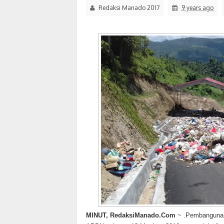
Redaksi Manado 2017
9 years ago
MINUT, RedaksiManado.Com
~ .Pembangunan 