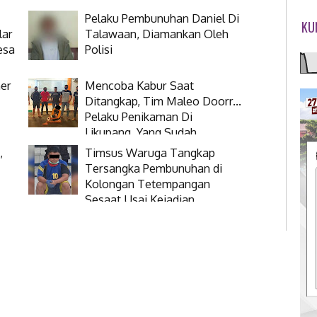
Pelaku Pembunuhan Daniel Di
KU
lar
Talawaan, Diamankan Oleh
esa
Polisi
ner
Mencoba Kabur Saat
Ditangkap, Tim Maleo Doorr...
Pelaku Penikaman Di
Likupang, Yang Sudah
Buronan 2 Tahun
,
Timsus Waruga Tangkap
Tersangka Pembunuhan di
Kolongan Tetempangan
Sesaat Usai Kejadian