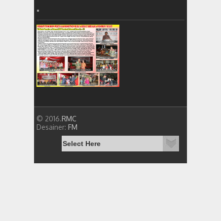
=
© 2016.
RMC
Desainer:
FM