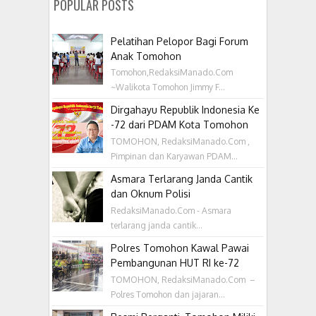
POPULAR POSTS
Pelatihan Pelopor Bagi Forum
Anak Tomohon
Tomohon,RedaksiManado.Com
~Walikota Tomohon Jimmy F...
Dirgahayu Republik Indonesia Ke
-72 dari PDAM Kota Tomohon
TOMOHON, RedaksiManado.Com ,
Pimpinan dan Karyawan PDAM...
Asmara Terlarang Janda Cantik
dan Oknum Polisi
RedaksiManado.Com - Asmara
terlarang janda cantik...
Polres Tomohon Kawal Pawai
Pembangunan HUT RI ke-72
TOMOHON, RedaksiManado.Com –
Polres Tomohon dan jajaran...