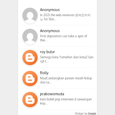
Anonymous
In 2021 the web revenues 온라인카지
노 for Slot…
Anonymous
First depositors can take a spin of
thei…
roy bulur
Semoga kota Tomohon dan kota2 lain
cpt t…
Rolly
Maaf,sedangkan pasien masih hidup
dan ta…
prabowomuda
kalo boleh pigi interview d sawangan
knp…
Widget by
Google