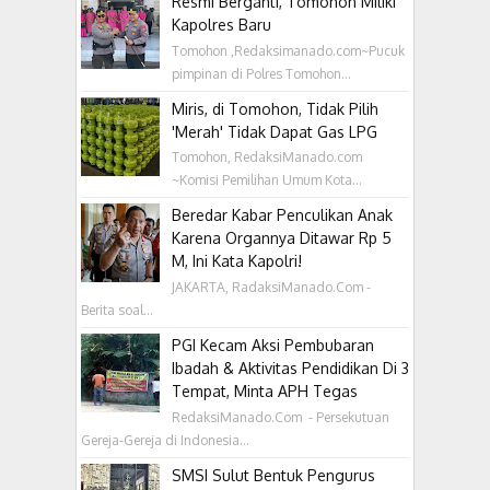
Resmi Berganti, Tomohon Miliki
Kapolres Baru
Tomohon ,Redaksimanado.com~Pucuk
pimpinan di Polres Tomohon...
Miris, di Tomohon, Tidak Pilih
'Merah' Tidak Dapat Gas LPG
Tomohon, RedaksiManado.com
~Komisi Pemilihan Umum Kota...
Beredar Kabar Penculikan Anak
Karena Organnya Ditawar Rp 5
M, Ini Kata Kapolri!
JAKARTA, RadaksiManado.Com -
Berita soal...
PGI Kecam Aksi Pembubaran
Ibadah & Aktivitas Pendidikan Di 3
Tempat, Minta APH Tegas
RedaksiManado.Com - Persekutuan
Gereja-Gereja di Indonesia...
SMSI Sulut Bentuk Pengurus