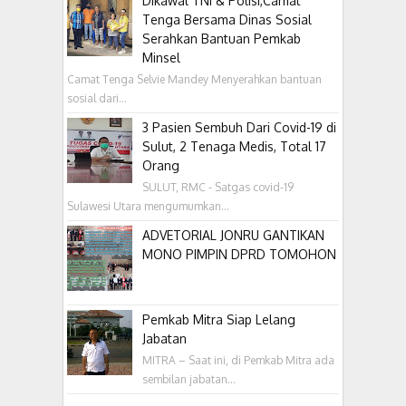
Dikawal TNI & Polisi,Camat
Tenga Bersama Dinas Sosial
Serahkan Bantuan Pemkab
Minsel
Camat Tenga Selvie Mandey Menyerahkan bantuan
sosial dari...
3 Pasien Sembuh Dari Covid-19 di
Sulut, 2 Tenaga Medis, Total 17
Orang
SULUT, RMC - Satgas covid-19
Sulawesi Utara mengumumkan...
ADVETORIAL JONRU GANTIKAN
MONO PIMPIN DPRD TOMOHON
Pemkab Mitra Siap Lelang
Jabatan
MITRA – Saat ini, di Pemkab Mitra ada
sembilan jabatan...