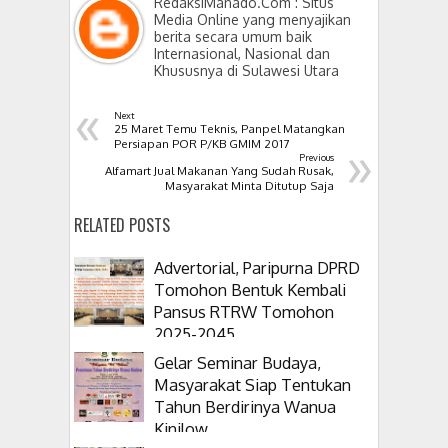
RedaksiManado.Com : Situs
Media Online yang menyajikan
berita secara umum baik
Internasional, Nasional dan
Khususnya di Sulawesi Utara
«
Next
25 Maret Temu Teknis, Panpel Matangkan
»
Persiapan POR P/KB GMIM 2017
Previous
Alfamart Jual Makanan Yang Sudah Rusak,
Masyarakat Minta Ditutup Saja
RELATED POSTS
Advertorial, Paripurna DPRD
Tomohon Bentuk Kembali
Pansus RTRW Tomohon
2025-2045
Gelar Seminar Budaya,
Masyarakat Siap Tentukan
Tahun Berdirinya Wanua
Kinilow