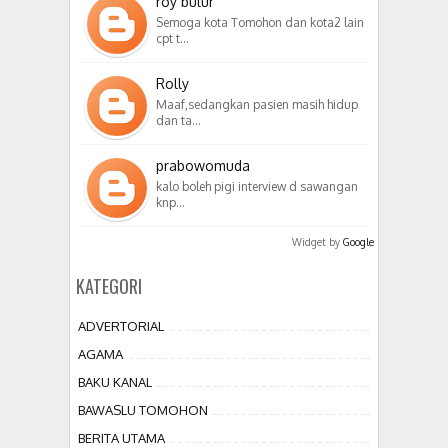
roy bulur
Semoga kota Tomohon dan kota2 lain
cpt t…
Rolly
Maaf,sedangkan pasien masih hidup
dan ta…
prabowomuda
kalo boleh pigi interview d sawangan
knp…
Widget by
Google
KATEGORI
ADVERTORIAL
AGAMA
BAKU KANAL
BAWASLU TOMOHON
BERITA UTAMA