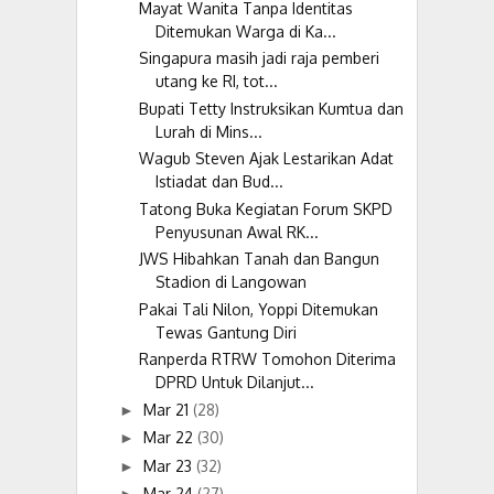
Mayat Wanita Tanpa Identitas
Ditemukan Warga di Ka...
Singapura masih jadi raja pemberi
utang ke RI, tot...
Bupati Tetty Instruksikan Kumtua dan
Lurah di Mins...
Wagub Steven Ajak Lestarikan Adat
Istiadat dan Bud...
Tatong Buka Kegiatan Forum SKPD
Penyusunan Awal RK...
JWS Hibahkan Tanah dan Bangun
Stadion di Langowan
Pakai Tali Nilon, Yoppi Ditemukan
Tewas Gantung Diri
Ranperda RTRW Tomohon Diterima
DPRD Untuk Dilanjut...
Mar 21
(28)
►
Mar 22
(30)
►
Mar 23
(32)
►
Mar 24
(27)