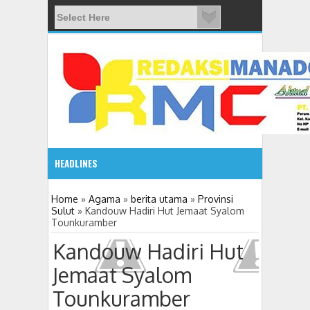
HEADLINES
08:03 AM
Home
»
Agama
»
berita utama
»
Provinsi
Sulut
»
Kandouw Hadiri Hut Jemaat Syalom
Tounkuramber
ADVETORIAL JONRU GANTIKAN MONO PIMPIN DPRD TO
Kandouw Hadiri Hut
Jemaat Syalom
Tounkuramber