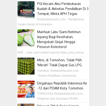
PGI Kecam Aksi Pembubaran
Ibadah & Aktivitas Pendidikan Di 3
Tempat, Minta APH Tegas
RedaksiManado.Com - Persekutuan
Gereja-Gereja di Indonesia...
Manfaat Labu Siam/Ketimun
Jepang Bagi Kesehatan,
Mengobati Ginjal Hingga
Penurun Kolesterol
RMC - Labu siam adalah sayuran hijau yang sering...
Miris, di Tomohon, Tidak Pilih
'Merah' Tidak Dapat Gas LPG
Tomohon, RedaksiManado.com
~Komisi Pemilihan Umum Kota...
Dirgahayu Republik Indonesia Ke
-72 dari PDAM Kota Tomohon
TOMOHON, RedaksiManado.Com ,
Pimpinan dan Karyawan PDAM...