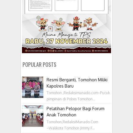
POPULAR POSTS
Resmi Berganti, Tomohon Miliki
Kapolres Baru
Tomohon ,Redaksimanado.com~Pucuk
pimpinan di Polres Tomohon...
Pelatihan Pelopor Bagi Forum
Anak Tomohon
Tomohon,RedaksiManado.Com
~Walikota Tomohon Jimmy F...