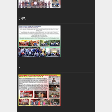
DPPA
=