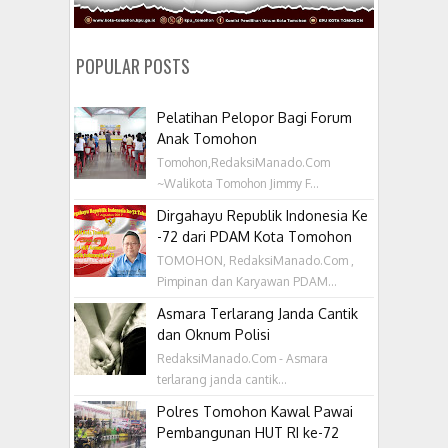
POPULAR POSTS
Pelatihan Pelopor Bagi Forum
Anak Tomohon
Tomohon,RedaksiManado.Com
~Walikota Tomohon Jimmy F...
Dirgahayu Republik Indonesia Ke
-72 dari PDAM Kota Tomohon
TOMOHON, RedaksiManado.Com ,
Pimpinan dan Karyawan PDAM...
Asmara Terlarang Janda Cantik
dan Oknum Polisi
RedaksiManado.Com - Asmara
terlarang janda cantik...
Polres Tomohon Kawal Pawai
Pembangunan HUT RI ke-72