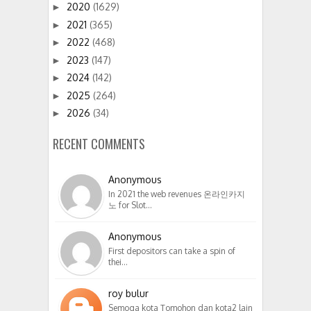
2020
(1629)
►
2021
(365)
►
2022
(468)
►
2023
(147)
►
2024
(142)
►
2025
(264)
►
2026
(34)
►
RECENT COMMENTS
Anonymous
In 2021 the web revenues 온라인카지
노 for Slot…
Anonymous
First depositors can take a spin of
thei…
roy bulur
Semoga kota Tomohon dan kota2 lain