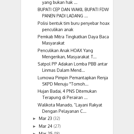
yang bukan hak ...
BUPATI CEP DAN WAKIL BUPATI FDW
PANEN PADI LADANG ...
Polisi bentuk tim buru penyebar hoax
penculikan anak
Pemkab Mitra Tingkatkan Daya Baca
Masyarakat
Penculikan Anak HOAX Yang
Mengerikan, Masyarakat T...
Satpol PP Adakan Lomba PBB antar
Linmas Dalam Mend...
Lumowa Pimpin Pemantapkan Renja
SKPD Menuju "Tomoh...
Hujan Badai, 4 PNS Ditemukan
Terapung di Perairan ...
Walikota Manado, “Layani Rakyat
Dengan Pelayanan C...
Mar 23
(32)
►
Mar 24
(27)
►
Mar 25
(18)
►