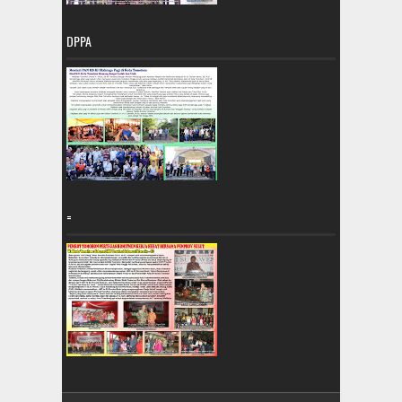
DPPA
=