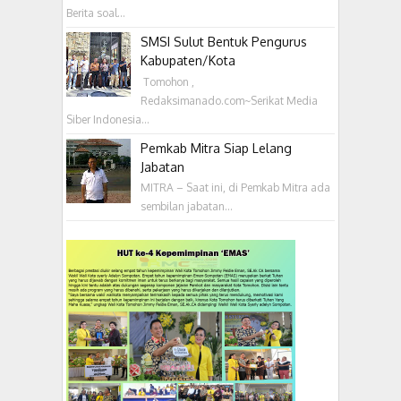
Berita soal...
SMSI Sulut Bentuk Pengurus
Kabupaten/Kota
‎ Tomohon ,
Redaksimanado.com~Serikat Media
Siber Indonesia...
Pemkab Mitra Siap Lelang
Jabatan
MITRA – Saat ini, di Pemkab Mitra ada
sembilan jabatan...