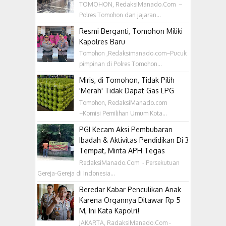
TOMOHON, RedaksiManado.Com –
Polres Tomohon dan jajaran...
Resmi Berganti, Tomohon Miliki
Kapolres Baru
Tomohon ,Redaksimanado.com~Pucuk
pimpinan di Polres Tomohon...
Miris, di Tomohon, Tidak Pilih
'Merah' Tidak Dapat Gas LPG
Tomohon, RedaksiManado.com
~Komisi Pemilihan Umum Kota...
PGI Kecam Aksi Pembubaran
Ibadah & Aktivitas Pendidikan Di 3
Tempat, Minta APH Tegas
RedaksiManado.Com - Persekutuan
Gereja-Gereja di Indonesia...
Beredar Kabar Penculikan Anak
Karena Organnya Ditawar Rp 5
M, Ini Kata Kapolri!
JAKARTA, RadaksiManado.Com -