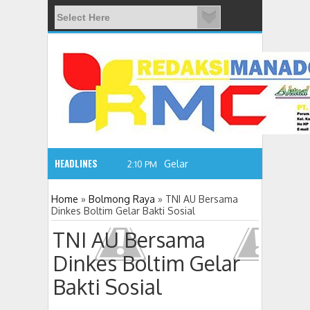
HEADLINES
2:10 PM
Home
»
Bolmong Raya
»
TNI AU Bersama
Dinkes Boltim Gelar Bakti Sosial
Gelar Seminar Budaya, Masyarakat Siap Tentukan
TNI AU Bersama
Dinkes Boltim Gelar
Bakti Sosial