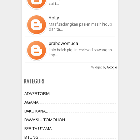
cpt t…
Rolly
Maaf,sedangkan pasien masih hidup
dan ta…
prabowomuda
kalo boleh pigi interview d sawangan
knp…
Widget by
Google
KATEGORI
ADVERTORIAL
AGAMA
BAKU KANAL
BAWASLU TOMOHON
BERITA UTAMA
BITUNG