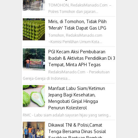
TOMOHON, RedaksiManado.Com –
Polres Tomohon dan jajaran...
Miris, di Tomohon, Tidak Pilih
'Merah' Tidak Dapat Gas LPG
Tomohon, RedaksiManado.com
~Komisi Pemilihan Umum Kota...
PGI Kecam Aksi Pembubaran
Ibadah & Aktivitas Pendidikan Di 3
Tempat, Minta APH Tegas
RedaksiManado.Com - Persekutuan
Gereja-Gereja di Indonesia...
Manfaat Labu Siam/Ketimun
Jepang Bagi Kesehatan,
Mengobati Ginjal Hingga
Penurun Kolesterol
RMC - Labu siam adalah sayuran hijau yang sering...
Dikawal TNI & Polisi,Camat
Tenga Bersama Dinas Sosial
Serahkan Bantuan Pemkab