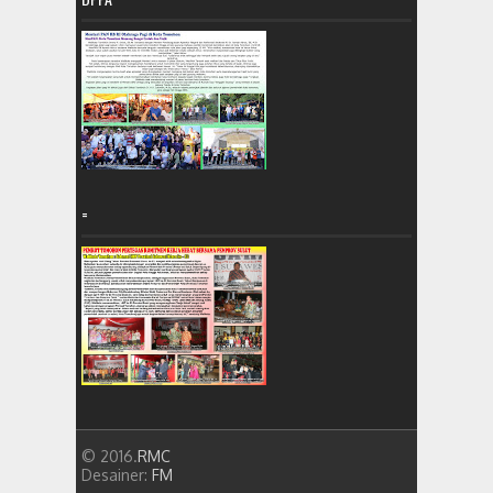
=
© 2016.
RMC
Desainer:
FM