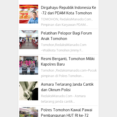
Dirgahayu Republik Indonesia Ke
-72 dari PDAM Kota Tomohon
TOMOHON, RedaksiManado.Com ,
Pimpinan dan Karyawan PDAM...
Pelatihan Pelopor Bagi Forum
Anak Tomohon
Tomohon,RedaksiManado.Com
~Walikota Tomohon Jimmy F...
Resmi Berganti, Tomohon Miliki
Kapolres Baru
Tomohon ,Redaksimanado.com~Pucuk
pimpinan di Polres Tomohon...
Asmara Terlarang Janda Cantik
dan Oknum Polisi
RedaksiManado.Com - Asmara
terlarang janda cantik...
Polres Tomohon Kawal Pawai
Pembangunan HUT RI ke-72