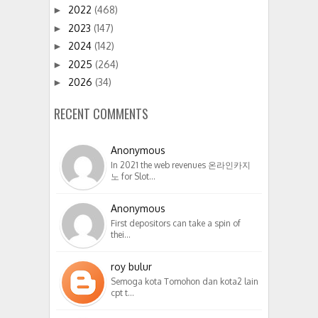
2022
(468)
►
2023
(147)
►
2024
(142)
►
2025
(264)
►
2026
(34)
►
RECENT COMMENTS
Anonymous
In 2021 the web revenues 온라인카지
노 for Slot…
Anonymous
First depositors can take a spin of
thei…
roy bulur
Semoga kota Tomohon dan kota2 lain
cpt t…