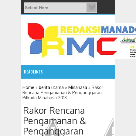
HEADLINES
08:03 AM
Home
»
berita utama
»
Minahasa
»
Rakor
Rencana Pengamanan & Penganggaran
Pilkada Minahasa 2018
ADVETORIAL JONRU GANTIKAN MONO PIMPIN DPRD TO
Rakor Rencana
Pengamanan &
Penganggaran