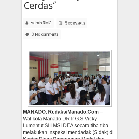
Cerdas”
Admin RMC
9 years ago
0 No comments
MANADO, RedaksiManado.Com
–
Walikota Manado DR Ir G.S Vicky
Lumentut SH MSi DEA secara tiba-tiba
melakukan inspeksi mendadak (Sidak) di