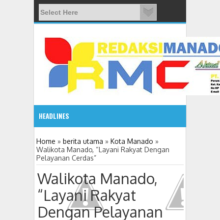
HEADLINES
08:03 AM
Home
»
berita utama
»
Kota Manado
»
Walikota Manado, “Layani Rakyat Dengan
Pelayanan Cerdas”
ADVETORIAL JONRU GANTIKAN MONO PIMPIN DPRD TO
Walikota Manado,
“Layani Rakyat
Dengan Pelayanan