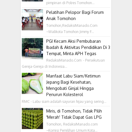
pimpinan di Polres Tomohon...
Pelatihan Pelopor Bagi Forum
Anak Tomohon
Tomohon,RedaksiManado.Com
~Walikota Tomohon Jimmy F...
PGI Kecam Aksi Pembubaran
Ibadah & Aktivitas Pendidikan Di 3
Tempat, Minta APH Tegas
RedaksiManado.Com - Persekutuan
Gereja-Gereja di Indonesia...
Manfaat Labu Siam/Ketimun
Jepang Bagi Kesehatan,
Mengobati Ginjal Hingga
Penurun Kolesterol
RMC - Labu siam adalah sayuran hijau yang sering...
Miris, di Tomohon, Tidak Pilih
'Merah' Tidak Dapat Gas LPG
Tomohon, RedaksiManado.com
~Komisi Pemilihan Umum Kota...