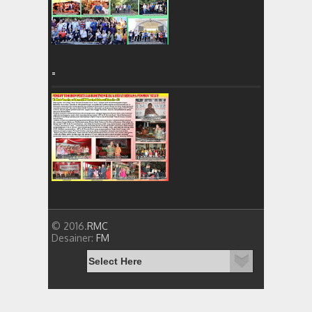
=
© 2016.
RMC
Desainer:
FM