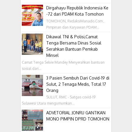
Dirgahayu Republik Indonesia Ke
-72 dari PDAM Kota Tomohon
TOMOHON, RedaksiManado.Com ,
Pimpinan dan Karyawan PDAM...
Dikawal TNI & Polisi,Camat
Tenga Bersama Dinas Sosial
Serahkan Bantuan Pemkab
Minsel
Camat Tenga Selvie Mandey Menyerahkan bantuan
sosial dari...
3 Pasien Sembuh Dari Covid-19 di
Sulut, 2 Tenaga Medis, Total 17
Orang
SULUT, RMC - Satgas covid-19
Sulawesi Utara mengumumkan...
ADVETORIAL JONRU GANTIKAN
MONO PIMPIN DPRD TOMOHON