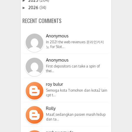
2025
(264)
►
2026
(34)
►
RECENT COMMENTS
Anonymous
In 2021 the web revenues 온라인카지
노 for Slot…
Anonymous
First depositors can take a spin of
thei…
roy bulur
Semoga kota Tomohon dan kota2 lain
cpt t…
Rolly
Maaf,sedangkan pasien masih hidup
dan ta…