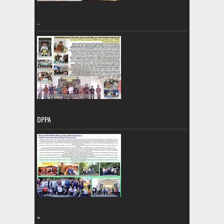
..
DPPA
=