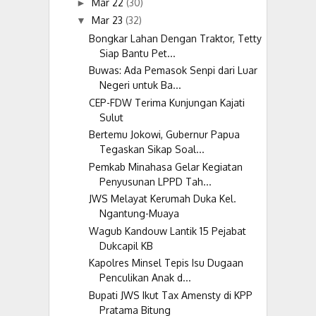
Mar 22
(30)
►
Mar 23
(32)
▼
Bongkar Lahan Dengan Traktor, Tetty
Siap Bantu Pet...
Buwas: Ada Pemasok Senpi dari Luar
Negeri untuk Ba...
CEP-FDW Terima Kunjungan Kajati
Sulut
Bertemu Jokowi, Gubernur Papua
Tegaskan Sikap Soal...
Pemkab Minahasa Gelar Kegiatan
Penyusunan LPPD Tah...
JWS Melayat Kerumah Duka Kel.
Ngantung-Muaya
Wagub Kandouw Lantik 15 Pejabat
Dukcapil KB
Kapolres Minsel Tepis Isu Dugaan
Penculikan Anak d...
Bupati JWS Ikut Tax Amensty di KPP
Pratama Bitung