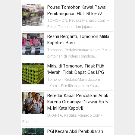
Polres Tomohon Kawal Pawai
Pembangunan HUT RI ke-72
TOMOHON, RedaksiManado.Com –
Polres Tomohon dan jajaran...
Resmi Berganti, Tomohon Miliki
Kapolres Baru
Tomohon ,Redaksimanado.com~Pucuk
pimpinan di Polres Tomohon...
Miris, di Tomohon, Tidak Pilih
'Merah' Tidak Dapat Gas LPG
Tomohon, RedaksiManado.com
~Komisi Pemilihan Umum Kota...
Beredar Kabar Penculikan Anak
Karena Organnya Ditawar Rp 5
M, Ini Kata Kapolri!
JAKARTA, RadaksiManado.Com -
Berita soal...
PGI Kecam Aksi Pembubaran