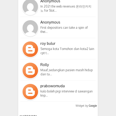
Anonymous
In 2021 the web revenues 온라인카지
노 for Slot…
Anonymous
First depositors can take a spin of
thei…
roy bulur
Semoga kota Tomohon dan kota2 lain
cpt t…
Rolly
Maaf,sedangkan pasien masih hidup
dan ta…
prabowomuda
kalo boleh pigi interview d sawangan
knp…
Widget by
Google