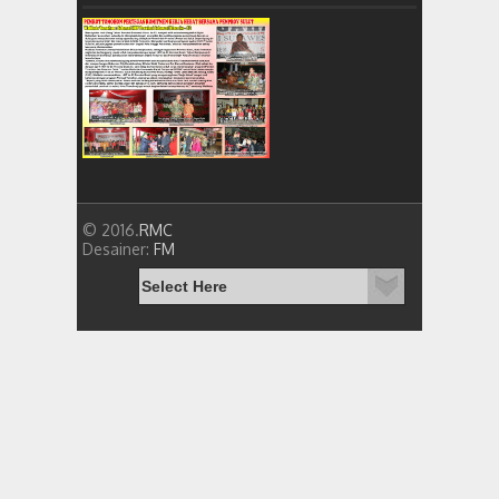
© 2016.
RMC
Desainer:
FM