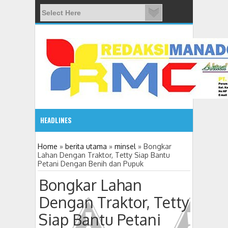
HEADLINES
08:03 AM
Home
»
berita utama
»
minsel
»
Bongkar
Lahan Dengan Traktor, Tetty Siap Bantu
Petani Dengan Benih dan Pupuk
ADVETORIAL JONRU GANTIKAN MONO PIMPIN DPRD TO
Bongkar Lahan
Dengan Traktor, Tetty
Siap Bantu Petani