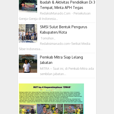
Ibadah & Aktivitas Pendidikan Di 3
Tempat, Minta APH Tegas
RedaksiManado.Com - Persekutuan
Gereja-Gereja di Indonesia...
SMSI Sulut Bentuk Pengurus
Kabupaten/Kota
‎ Tomohon ,
Redaksimanado.com~Serikat Media
Siber Indonesia...
Pemkab Mitra Siap Lelang
Jabatan
MITRA – Saat ini, di Pemkab Mitra ada
sembilan jabatan...