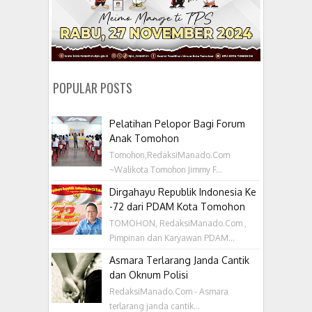
POPULAR POSTS
Pelatihan Pelopor Bagi Forum
Anak Tomohon
Tomohon,RedaksiManado.Com
~Walikota Tomohon Jimmy F...
Dirgahayu Republik Indonesia Ke
-72 dari PDAM Kota Tomohon
TOMOHON, RedaksiManado.Com ,
Pimpinan dan Karyawan PDAM...
Asmara Terlarang Janda Cantik
dan Oknum Polisi
RedaksiManado.Com - Asmara
terlarang janda cantik...