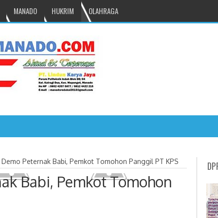
MANADO
HUKRIM
OLAHRAGA
NRU GANTIKAN MONO PIMPIN DPRD TOMO
t Demo Peternak Babi, Pemkot Tomohon Panggil PT KPS
DP
nak Babi, Pemkot Tomohon