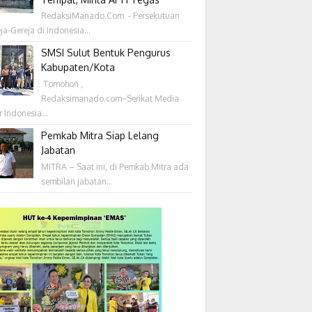
RedaksiManado.Com - Persekutuan
ja-Gereja di Indonesia...
SMSI Sulut Bentuk Pengurus
Kabupaten/Kota
‎ Tomohon ,
Redaksimanado.com~Serikat Media
r Indonesia...
Pemkab Mitra Siap Lelang
Jabatan
MITRA – Saat ini, di Pemkab Mitra ada
sembilan jabatan...