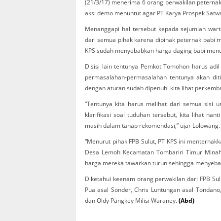
(21/3/17) menerima 6 orang perwakilan peternak
aksi demo menuntut agar PT Karya Prospek Satwa 
Menanggapi hal tersebut kepada sejumlah wart
dari semua pihak karena dipihak peternak babi
KPS sudah menyebabkan harga daging babi menuru
Disisi lain tentunya Pemkot Tomohon harus ad
permasalahan-permasalahan tentunya akan diti
dengan aturan sudah dipenuhi kita lihat perkem
“Tentunya kita harus melihat dari semua sisi
klarifikasi soal tuduhan tersebut, kita lihat na
masih dalam tahap rekomendasi,” ujar Lolowang.
“Menurut pihak FPB Sulut, PT KPS ini menternakka
Desa Lemoh Kecamatan Tombariri Timur Minaha
harga mereka tawarkan turun sehingga menyebabk
Diketahui keenam orang perwakilan dari FPB Sulu
Pua asal Sonder, Chris Luntungan asal Tondano
dan Oldy Pangkey Milisi Waraney.
(Abd)