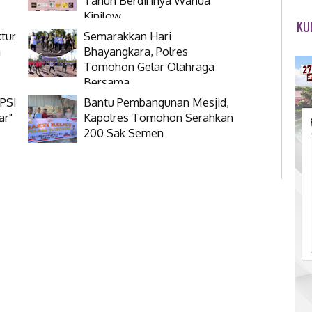
Tahun Berdirinya Wanua
Kinilow
KU
tur
Semarakkan Hari
a
Bhayangkara, Polres
Tomohon Gelar Olahraga
Bersama
 PSI
Bantu Pembangunan Mesjid,
ar"
Kapolres Tomohon Serahkan
200 Sak Semen