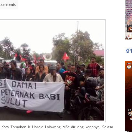
comments
KP
s Kota Tomohon Ir Harold Lolowang MSc diruang kerjanya, Selasa