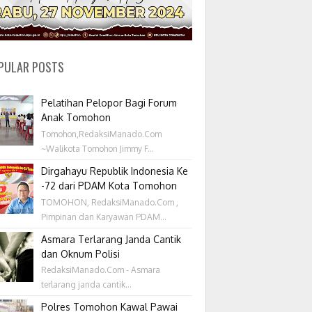
PULAR POSTS
Pelatihan Pelopor Bagi Forum
Anak Tomohon
Tomohon,RedaksiManado.Com
~Walikota Tomohon Jimmy F...
Dirgahayu Republik Indonesia Ke
-72 dari PDAM Kota Tomohon
TOMOHON, RedaksiManado.Com ,
Pimpinan dan Karyawan PDAM...
Asmara Terlarang Janda Cantik
dan Oknum Polisi
RedaksiManado.Com - Asmara
terlarang janda cantik...
Polres Tomohon Kawal Pawai