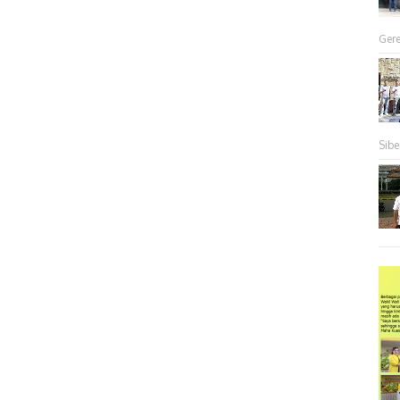
Gere
Sibe