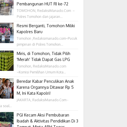
Pembangunan HUT RI ke-72
TOMOHON, RedaksiManado.Com –
Polres Tomohon dan jajaran...
Resmi Berganti, Tomohon Miliki
Kapolres Baru
Tomohon ,Redaksimanado.com~Pucuk
pimpinan di Polres Tomohon...
Miris, di Tomohon, Tidak Pilih
'Merah' Tidak Dapat Gas LPG
Tomohon, RedaksiManado.com
~Komisi Pemilihan Umum Kota...
Beredar Kabar Penculikan Anak
Karena Organnya Ditawar Rp 5
M, Ini Kata Kapolri!
JAKARTA, RadaksiManado.Com -
a soal...
PGI Kecam Aksi Pembubaran
Ibadah & Aktivitas Pendidikan Di 3
Tempat, Minta APH Tegas