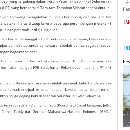
 babi yang tergabung dalam Forum Peternak Babi (FPB) Sulut terkait
(KPS) yang beropersi di Tara-tara Tomohon Selatan segera ditutup.
Pen
awan Lolowang mengatakan ini harus berimbang dan harus dilihat
FA
 menyatakan harus ditutup karena beberapa pertimbangan mereka PT
n dan peternak kecil gulung tikar.
il dan harus memanggil PT KPS untuk duduk bersama, kalaupun ada
njau dan ditutup untuk sementara. Setelah semua regulasi sesuai
EN
bangan bagaimana nanti.
 untuk itu pekan ini Pemkot akan memanggil PT KPS untuk meminta
Res
nti hasil akhir dengan FPB Sulut Jumat Pekan depan, soal ijin, PT KPS
n babi di Kelurahan Tara-tara setelah jadi anak babi dipindahkan ke
sa kemudian dijual ke pasar bebas, karena kuasai pakan ternak
an harga daging babi di pasaran Sulut turun,” kata Lolowang.
t tersebut adalah Donny Rumagit (Koordinator) asal Langoan, Jeffry
, Clance Teddy dari Gerakan Mahasiswa Nasional Indonesia (GMNI)