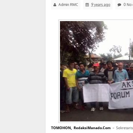
Admin RMC
9 years ago
0 No 
TOMOHON, RedaksiManado.Com
– Sekretari