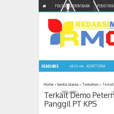
POLITIK PEMERINTAHAN
PERISTIWA
HEADLINES
ADVETORIAL JO
08:03 AM
Home
»
berita utama
»
Tomohon
»
Terkai
Terkait Demo Peter
Panggil PT KPS