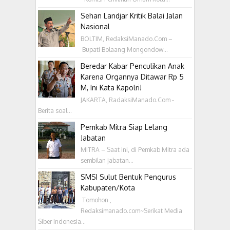
Sehan Landjar Kritik Balai Jalan
Nasional
BOLTIM, RedaksiManado.Com –
Bupati Bolaang Mongondow...
Beredar Kabar Penculikan Anak
Karena Organnya Ditawar Rp 5
M, Ini Kata Kapolri!
JAKARTA, RadaksiManado.Com -
Berita soal...
Pemkab Mitra Siap Lelang
Jabatan
MITRA – Saat ini, di Pemkab Mitra ada
sembilan jabatan...
SMSI Sulut Bentuk Pengurus
Kabupaten/Kota
‎ Tomohon ,
Redaksimanado.com~Serikat Media
Siber Indonesia...