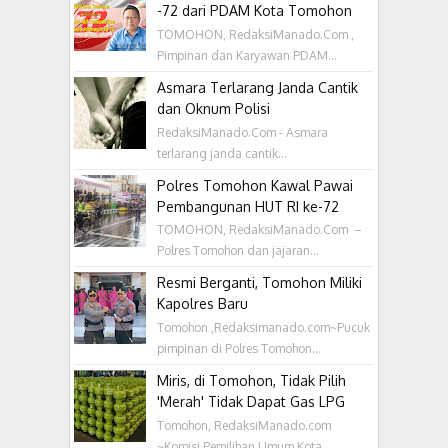
-72 dari PDAM Kota Tomohon
TOMOHON, RedaksiManado.Com ,
Pimpinan dan Karyawan PDAM...
Asmara Terlarang Janda Cantik
dan Oknum Polisi
RedaksiManado.Com - Asmara
terlarang janda cantik...
Polres Tomohon Kawal Pawai
Pembangunan HUT RI ke-72
TOMOHON, RedaksiManado.Com –
Polres Tomohon dan jajaran...
Resmi Berganti, Tomohon Miliki
Kapolres Baru
Tomohon ,Redaksimanado.com~Pucuk
pimpinan di Polres Tomohon...
Miris, di Tomohon, Tidak Pilih
'Merah' Tidak Dapat Gas LPG
Tomohon, RedaksiManado.com
~Komisi Pemilihan Umum Kota...