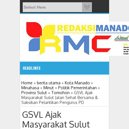
HEADLINES
08:03 AM
Home
»
berita utama
»
Kota Manado
»
Minahasa
»
Minut
»
Politik Pemerintahan
»
Provinsi Sulut
»
Tomohon
»
GSVL Ajak
ADVETORIAL JONRU GANTIKAN MONO PIMPIN DPRD TO
Masyarakat Sulut Jalan Sehat Bersama &
Saksikan Pelantikan Pengurus PD
GSVL Ajak
Masyarakat Sulut