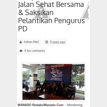
Jalan Sehat Bersama
& Saksikan
Pelantikan Pengurus
PD
Admin RMC
9 years ago
0 No comments
MANADO RedaksiManado.Com
– Mendorong