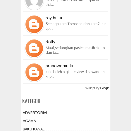
thei…
roy bulur
Semoga kota Tomohon dan kota2 lain
cpt t…
Rolly
Maaf,sedangkan pasien masih hidup
dan ta…
prabowomuda
kalo boleh pigi interview d sawangan
knp…
Widget by
Google
KATEGORI
ADVERTORIAL
AGAMA
BAKU KANAL