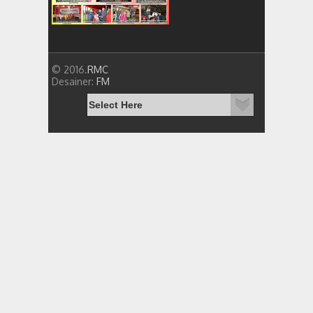
© 2016.
RMC
Desainer:
FM